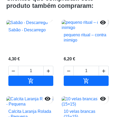
produto também compraram:


Sabão - Descarrego
pequeno ritual – contra
inimigo
4,30 €
6,20 €






Adicionar ao carrinho
Adicionar ao c


Calcita Laranja Rolada
10 velas brancas
- Pequena
(15×15)