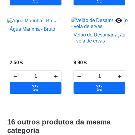


Água Marinha - Bruto
Velão de Desamarração
- vela de ervas
2,50 €
9,90 €






Adicionar ao carrinho
Adicionar ao c
16 outros produtos da mesma
categoria