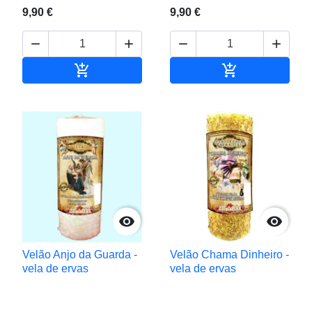
9,90 €
9,90 €






Adicionar ao carrinho
Adicionar ao c


Velão Anjo da Guarda -
Velão Chama Dinheiro -
vela de ervas
vela de ervas