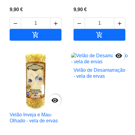
9,90 €
9,90 €






Adicionar ao carrinho
Adicionar ao c

Velão de Desamarração
- vela de ervas

Velão Inveja e Mau-
Olhado - vela de ervas