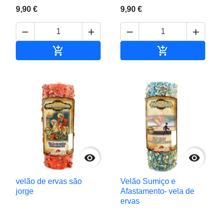
9,90 €
9,90 €






Adicionar ao carrinho
Adicionar ao c


velão de ervas são
Velão Sumiço e
jorge
Afastamento- vela de
ervas