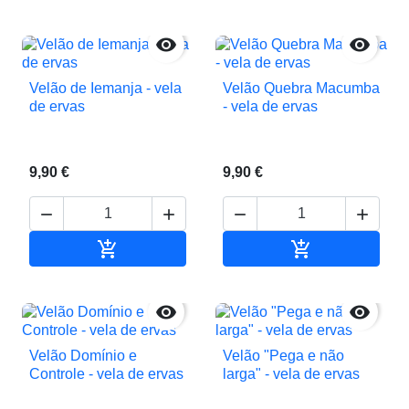


Velão de Iemanja - vela
Velão Quebra Macumba
de ervas
- vela de ervas
9,90 €
9,90 €






Adicionar ao carrinho
Adicionar ao c


Velão Domínio e
Velão "Pega e não
Controle - vela de ervas
larga" - vela de ervas