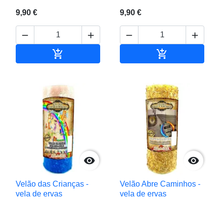
9,90 €
9,90 €






Adicionar ao carrinho
Adicionar ao c


Velão das Crianças -
Velão Abre Caminhos -
vela de ervas
vela de ervas