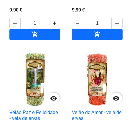
9,90 €
9,90 €






Adicionar ao carrinho
Adicionar ao c


Velão Paz e Felicidade
Velão do Amor - vela de
- vela de ervas
ervas