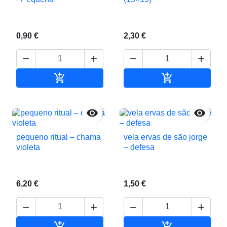
0,90 €
2,30 €






Adicionar ao carrinho
Adicionar ao c


pequeno ritual – chama
vela ervas de são jorge
violeta
– defesa
6,20 €
1,50 €






Adicionar ao carrinho
Adicionar ao c