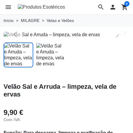
0
menu
search

shopping_cart
Início
MILAGRE
Velas e Velões
search
Previous
Next
Velão Sal e Arruda – limpeza, vela de
ervas
9,90 €
Com IVA
Função: Para descarga, limpeza e purificação de