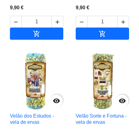
9,90 €
9,90 €






Adicionar ao carrinho
Adicionar ao c


Velão dos Estudos -
Velão Sorte e Fortuna -
vela de ervas
vela de ervas