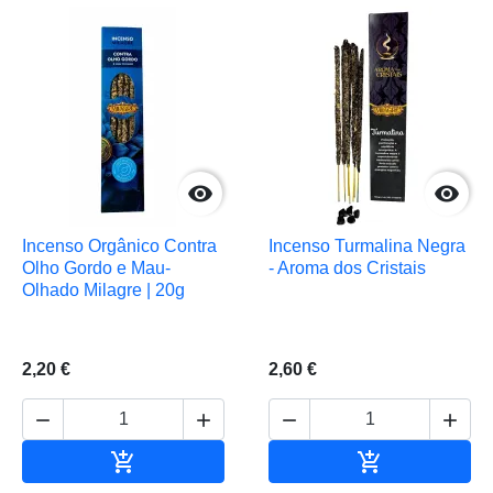


Incenso Orgânico Contra
Incenso Turmalina Negra
Olho Gordo e Mau-
- Aroma dos Cristais
Olhado Milagre | 20g
2,20 €
2,60 €






Adicionar ao carrinho
Adicionar ao 