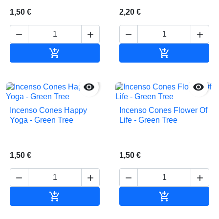
1,50 €
2,20 €






Adicionar ao carrinho
Adicionar ao 


Incenso Cones Happy
Incenso Cones Flower Of
Yoga - Green Tree
Life - Green Tree
1,50 €
1,50 €






Adicionar ao carrinho
Adicionar ao 