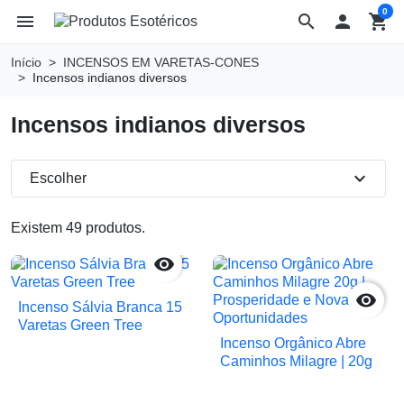
0
menu
search

shopping_cart
Início
INCENSOS EM VARETAS-CONES
Incensos indianos diversos
Incensos indianos diversos
expand_more
Escolher
Existem 49 produtos.


Incenso Sálvia Branca 15
Varetas Green Tree
Incenso Orgânico Abre
Caminhos Milagre | 20g