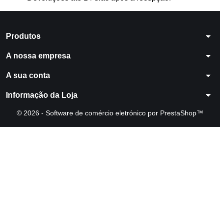
arrow_drop_down
Produtos
arrow_drop_down
A nossa empresa
arrow_drop_down
A sua conta
arrow_drop_down
Informação da Loja
© 2026 - Software de comércio eletrónico por PrestaShop™