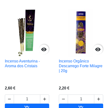


Incenso Aventurina -
Incenso Orgânico
Aroma dos Cristais
Descarrego Forte Milagre
| 20g
2,60 €
2,20 €




Adicionar ao carrinho
Adicionar ao 