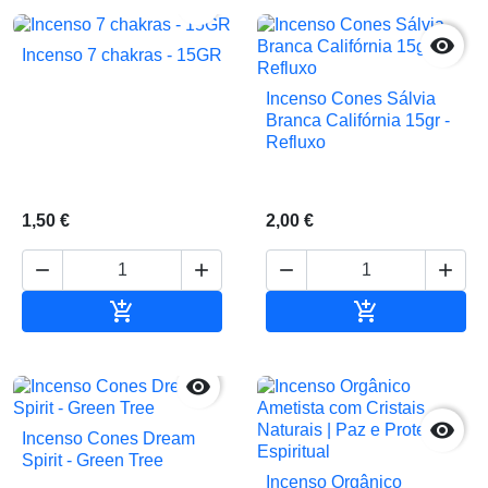


Incenso 7 chakras - 15GR
Incenso Cones Sálvia
Branca Califórnia 15gr -
Refluxo
1,50 €
2,00 €






Adicionar ao carrinho
Adicionar ao 


Incenso Cones Dream
Spirit - Green Tree
Incenso Orgânico