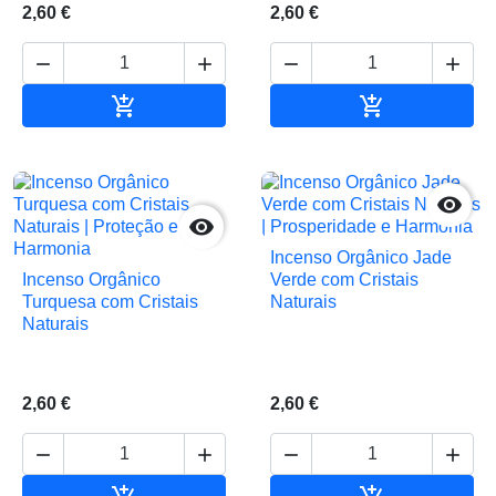
2,60 €
2,60 €






Adicionar ao carrinho
Adicionar ao 


Incenso Orgânico Jade
Incenso Orgânico
Verde com Cristais
Turquesa com Cristais
Naturais
Naturais
2,60 €
2,60 €




Adicionar ao carrinho
Adicionar ao 