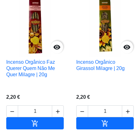


Incenso Orgânico Faz
Incenso Orgânico
Querer Quem Não Me
Girassol Milagre | 20g
Quer Milagre | 20g
2,20 €
2,20 €






Adicionar ao carrinho
Adicionar ao 