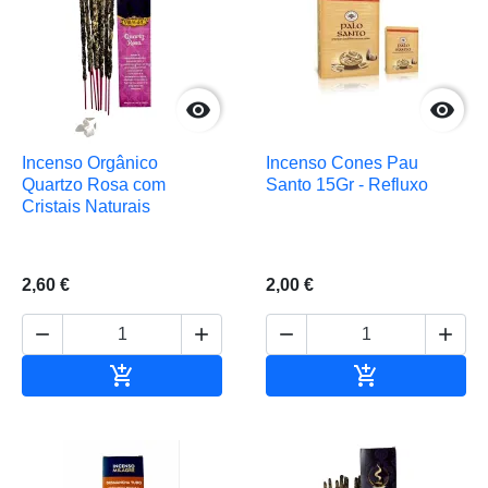


Incenso Orgânico
Incenso Cones Pau
Quartzo Rosa com
Santo 15Gr - Refluxo
Cristais Naturais
2,60 €
2,00 €






Adicionar ao carrinho
Adicionar ao 