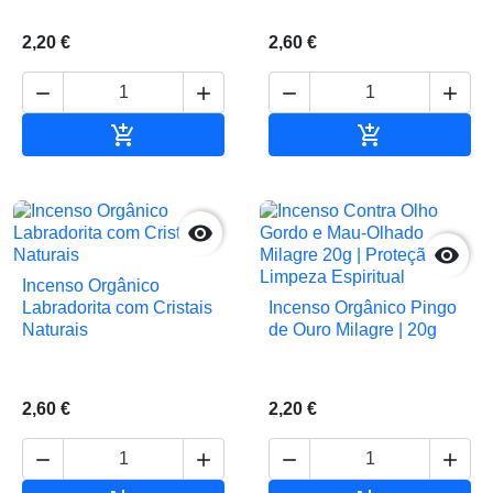
2,20 €
2,60 €






Adicionar ao carrinho
Adicionar ao 


Incenso Orgânico
Labradorita com Cristais
Incenso Orgânico Pingo
Naturais
de Ouro Milagre | 20g
2,60 €
2,20 €



