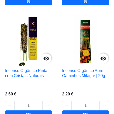




Incenso Orgânico Pirita
Incenso Orgânico Abre
com Cristais Naturais
Caminhos Milagre | 20g
2,60 €
2,20 €



