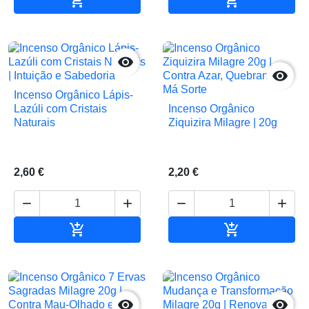




Incenso Orgânico Lápis-
Lazúli com Cristais
Incenso Orgânico
Naturais
Ziquizira Milagre | 20g
2,60 €
2,20 €






Adicionar ao carrinho
Adicionar ao 

