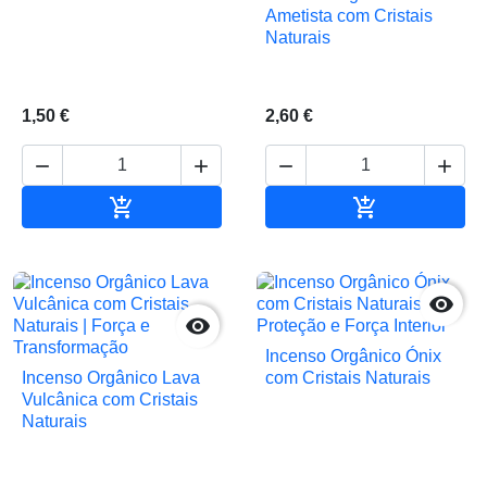
Ametista com Cristais
Naturais
1,50 €
2,60 €






Adicionar ao carrinho
Adicionar ao 


Incenso Orgânico Ónix
Incenso Orgânico Lava
com Cristais Naturais
Vulcânica com Cristais
Naturais