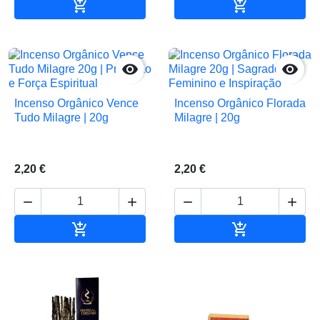


Adicionar ao carrinho
Adicionar ao 


Incenso Orgânico Vence
Incenso Orgânico Florada
Tudo Milagre | 20g
Milagre | 20g
2,20 €
2,20 €






Adicionar ao carrinho
Adicionar ao 