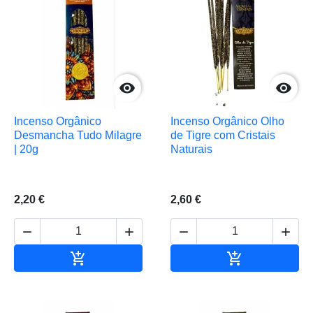


Incenso Orgânico
Incenso Orgânico Olho
Desmancha Tudo Milagre
de Tigre com Cristais
| 20g
Naturais
2,20 €
2,60 €






Adicionar ao carrinho
Adicionar ao 