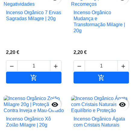
Incenso Orgânico 7 Ervas
Incenso Orgânico
Sagradas Milagre | 20g
Mudança e
Transformação Milagre |
20g
2,20 €
2,20 €






Adicionar ao carrinho
Adicionar ao 


Incenso Orgânico Xô
Incenso Orgânico Ágata
Zoião Milagre | 20g
com Cristais Naturais