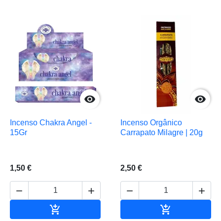


Incenso Chakra Angel -
Incenso Orgânico
15Gr
Carrapato Milagre | 20g
1,50 €
2,50 €






Adicionar ao carrinho
Adicionar ao 