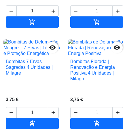






Adicionar ao carrinho
Adicionar ao 


Bombitas 7 Ervas
Bombitas Florada |
Sagradas 4 Unidades |
Renovação e Energia
Milagre
Positiva 4 Unidades |
Milagre
3,75 €
3,75 €






Adicionar ao carrinho
Adicionar ao 