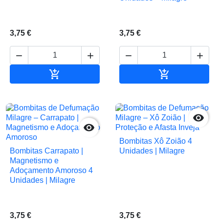
3,75 €
3,75 €






Adicionar ao carrinho
Adicionar ao 


Bombitas Xô Zoião 4
Bombitas Carrapato |
Unidades | Milagre
Magnetismo e
Adoçamento Amoroso 4
Unidades | Milagre
3,75 €
3,75 €