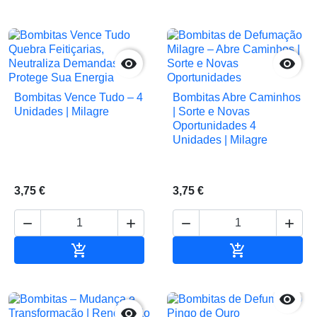


Bombitas Vence Tudo – 4
Bombitas Abre Caminhos
Unidades | Milagre
| Sorte e Novas
Oportunidades 4
Unidades | Milagre
3,75 €
3,75 €






Adicionar ao carrinho
Adicionar ao 

