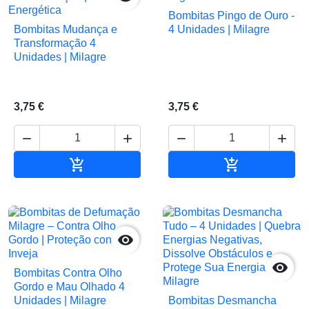
Bombitas Pingo de Ouro -
Bombitas Mudança e
4 Unidades | Milagre
Transformação 4
Unidades | Milagre
3,75 €
3,75 €






Adicionar ao carrinho
Adicionar ao 


Bombitas Contra Olho
Gordo e Mau Olhado 4
Unidades | Milagre
Bombitas Desmancha