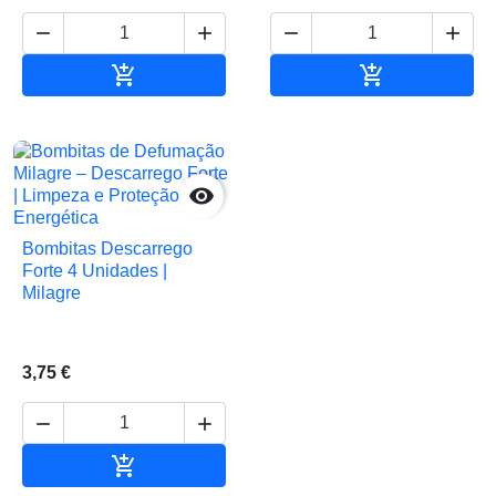






Adicionar ao carrinho
Adicionar ao 

Bombitas Descarrego
Forte 4 Unidades |
Milagre
3,75 €



Adicionar ao carrinho