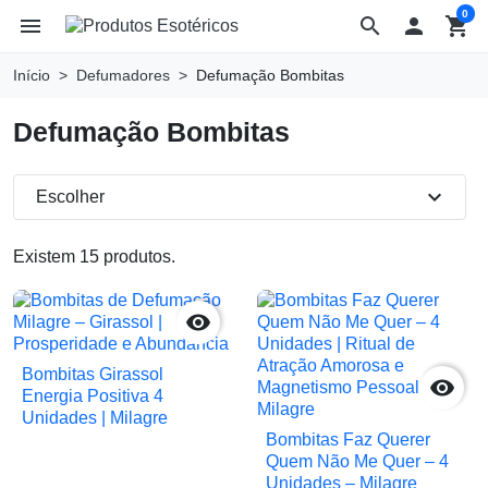
0
menu
search

shopping_cart
Início
Defumadores
Defumação Bombitas
Defumação Bombitas
expand_more
Escolher
Existem 15 produtos.

Bombitas Girassol

Energia Positiva 4
Unidades | Milagre
Bombitas Faz Querer
Quem Não Me Quer – 4
Unidades – Milagre