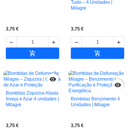
Tudo – 4 Unidades |
Milagre
3,75 €
3,75 €






Adicionar ao carrinho
Adicionar ao 


Bombitas Ziquizira Afasta
Inveja e Azar 4 unidades |
Bombitas Benzimento 4
Milagre
Unidades | Milagre
3,75 €
3,75 €