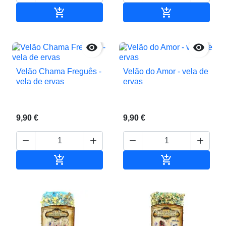


Adicionar ao carrinho
Adicionar ao c


Velão Chama Freguês -
Velão do Amor - vela de
vela de ervas
ervas
9,90 €
9,90 €






Adicionar ao carrinho
Adicionar ao c