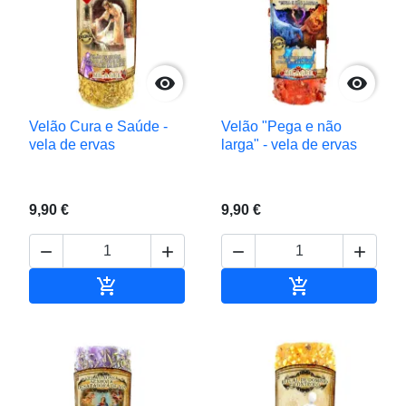


Velão Cura e Saúde -
Velão "Pega e não
vela de ervas
larga" - vela de ervas
9,90 €
9,90 €






Adicionar ao carrinho
Adicionar ao c