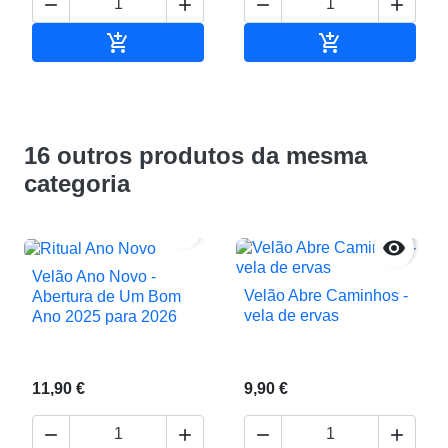






Adicionar ao carrinho
Adicionar ao c
16 outros produtos da mesma
categoria


Velão Ano Novo -
Velão Abre Caminhos -
Abertura de Um Bom
vela de ervas
Ano 2025 para 2026
11,90 €
9,90 €



