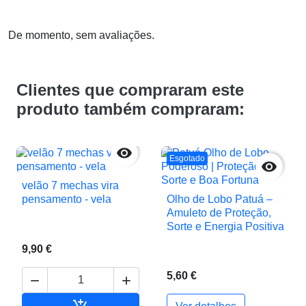
De momento, sem avaliações.
Clientes que compraram este
produto também compraram:

Esgotado

velão 7 mechas vira
pensamento - vela
Olho de Lobo Patuá –
Amuleto de Proteção,
Sorte e Energia Positiva
9,90 €
5,60 €


Adicionar ao carrinho