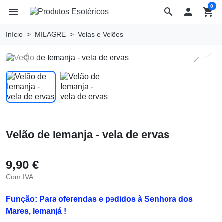
0
menu
search

shopping_cart
Início
MILAGRE
Velas e Velões
search
Previous
Next
Velão de Iemanja - vela de ervas
9,90 €
Com IVA
Função: Para oferendas e pedidos à Senhora dos
Mares, Iemanjá !