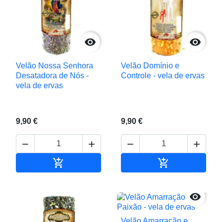


Velão Nossa Senhora
Velão Domínio e
Desatadora de Nós -
Controle - vela de ervas
vela de ervas
9,90 €
9,90 €






Adicionar ao carrinho
Adicionar ao c

Velão Amarração e