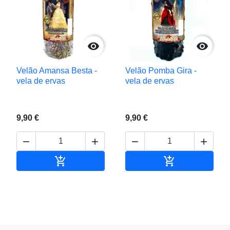


Velão Amansa Besta -
Velão Pomba Gira -
vela de ervas
vela de ervas
9,90 €
9,90 €






Adicionar ao carrinho
Adicionar ao c