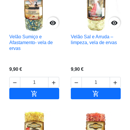


Velão Sumiço e
Velão Sal e Arruda –
Afastamento- vela de
limpeza, vela de ervas
ervas
9,90 €
9,90 €






Adicionar ao carrinho
Adicionar ao c