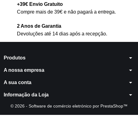
+39€ Envio Gratuito
Compre mais de 39€ e não pagará a entrega.
2 Anos de Garantia
Devoluções até 14 dias após a recepção.
arrow_drop_down
Produtos
arrow_drop_down
A nossa empresa
arrow_drop_down
A sua conta
arrow_drop_down
Informação da Loja
© 2026 - Software de comércio eletrónico por PrestaShop™