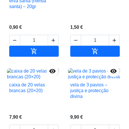
erva santa (hierba
santa) – 20gr
0,90 €
1,50 €






Adicionar ao carrinho
Adicionar ao c


caixa de 20 velas
vela de 3 pavios –
brancas (20×20)
justiça e protecção
divina
7,90 €
9,90 €