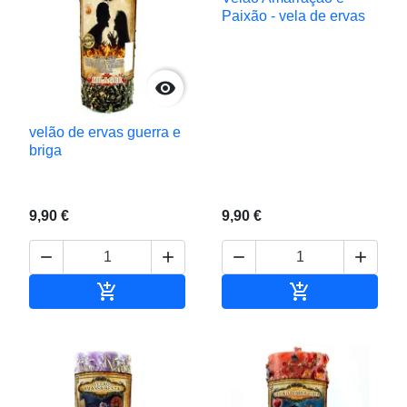
Paixão - vela de ervas

velão de ervas guerra e
briga
9,90 €
9,90 €






Adicionar ao carrinho
Adicionar ao c