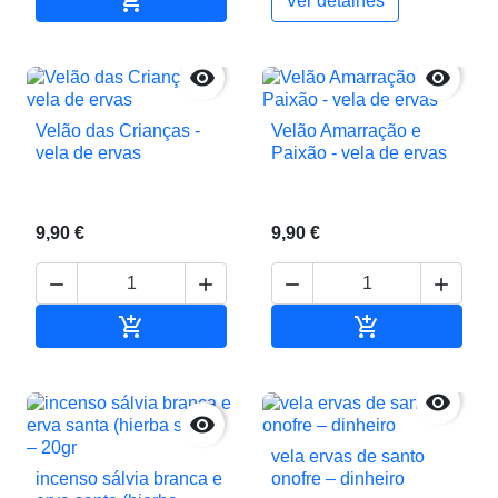

Ver detalhes


Velão das Crianças -
Velão Amarração e
vela de ervas
Paixão - vela de ervas
9,90 €
9,90 €






Adicionar ao carrinho
Adicionar ao c


vela ervas de santo
incenso sálvia branca e
onofre – dinheiro