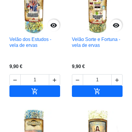


Velão dos Estudos -
Velão Sorte e Fortuna -
vela de ervas
vela de ervas
9,90 €
9,90 €






Adicionar ao carrinho
Adicionar ao c