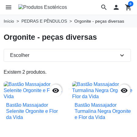
0
menu
search

shopping_cart
Início
PEDRAS E PÊNDULOS
Orgonite - peças diversas
Orgonite - peças diversas
expand_more
Escolher
Existem 2 produtos.


Bastão Massajador
Bastão Massajador
Selenite Orgonite e Flor
Turmalina Negra Orgonite
da Vida
e Flor da Vida