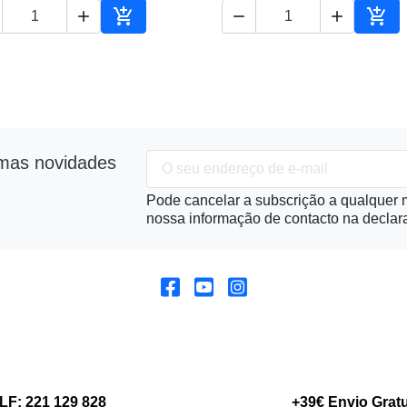





ho
Adicionar ao carrinho
Adic
imas novidades
Pode cancelar a subscrição a qualquer m
nossa informação de contacto na declara
LF: 221 129 828
+39€ Envio Gratu