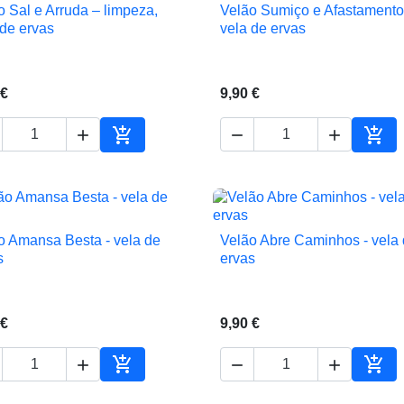
o Sal e Arruda – limpeza,
Velão Sumiço e Afastamento


Vista rápida
Vista rápida
 de ervas
vela de ervas
 €
9,90 €





ho
Adicionar ao carrinho
Adic
o Amansa Besta - vela de
Velão Abre Caminhos - vela


Vista rápida
Vista rápida
s
ervas
 €
9,90 €





ho
Adicionar ao carrinho
Adic