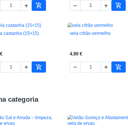





ho
Adicionar ao carrinho
Adic
la castanha (15×15)
vela cifrão vermelho


Vista rápida
Vista rápida
 €
4,90 €





ho
Adicionar ao carrinho
Adic
a categoria