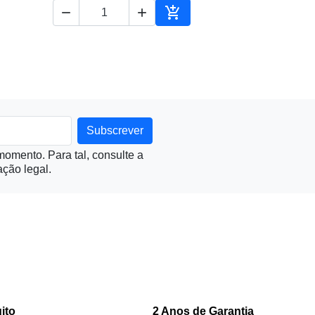



ionar ao carrinho
Adicionar ao carrinho
omento. Para tal, consulte a
ção legal.
ito
2 Anos de Garantia