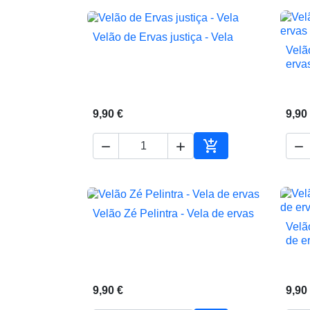
Velão de Ervas justiça - Vela

Vista rápida
Velã
erva
9,90 €
9,90




Adicionar ao carrin
Velão Zé Pelintra - Vela de ervas

Vista rápida
Velã
de e
9,90 €
9,90