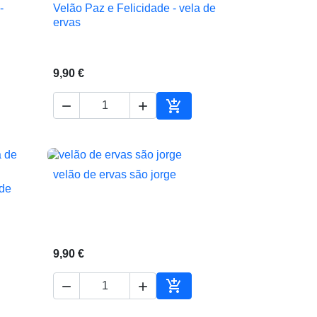
-
Velão Paz e Felicidade - vela de

Vista rápida
ervas
9,90 €



ionar ao carrinho
Adicionar ao carrinho
velão de ervas são jorge

Vista rápida
 de
9,90 €



ionar ao carrinho
Adicionar ao carrinho