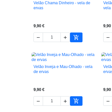
Velão Chama Dinheiro - vela de
Velã

Vista rápida
ervas
vela
9,90 €
9,90




Adicionar ao carrin
Velão Inveja e Mau-Olhado - vela
Velã

Vista rápida
de ervas
erva
9,90 €
9,90




Adicionar ao carrin