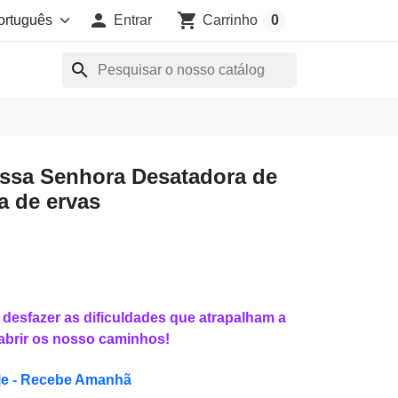

shopping_cart
Entrar
Carrinho
0
search
ssa Senhora Desatadora de
a de ervas
desfazer as dificuldades que atrapalham a
 abrir os nosso caminhos!
je - Recebe Amanhã