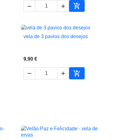



ionar ao carrinho
Adicionar ao carrinho
vela de 3 pavios dos desejos

Vista rápida
9,90 €



ionar ao carrinho
Adicionar ao carrinho