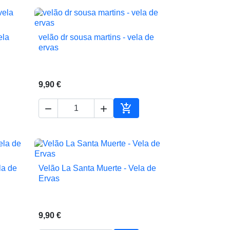
ela
velão dr sousa martins - vela de

Vista rápida
ervas
9,90 €



ionar ao carrinho
Adicionar ao carrinho
la de
Velão La Santa Muerte - Vela de

Vista rápida
Ervas
9,90 €