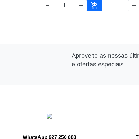




Adicionar ao carrin
Aproveite as nossas últ
e ofertas especiais
WhatsApp 927 250 888
T