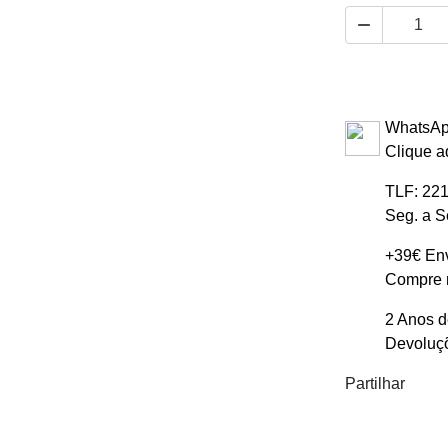

WhatsAp
Clique a
TLF: 221
Seg. a S
+39€ Env
Compre m
2 Anos d
Devoluçõ
Partilhar