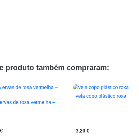
te produto também compraram:
vela copo plástico roxa

Vista rápida
 ervas de rosa vermelha –

Vista rápida
r
 €
3,20 €