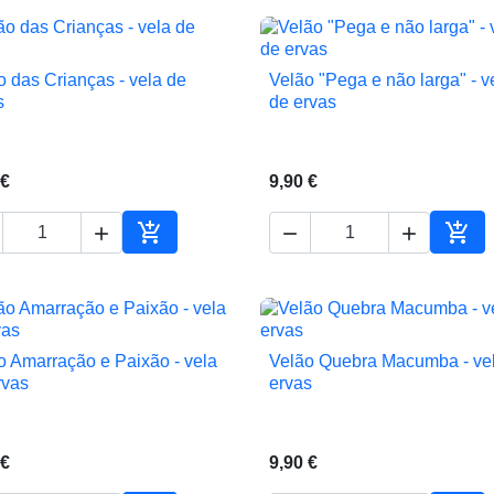
o das Crianças - vela de
Velão "Pega e não larga" - v


Vista rápida
Vista rápida
s
de ervas
 €
9,90 €





ho
Adicionar ao carrinho
Adic
o Amarração e Paixão - vela
Velão Quebra Macumba - ve


Vista rápida
Vista rápida
rvas
ervas
 €
9,90 €