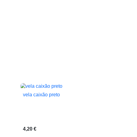
vela caixão preto

Vista rápida
4,20 €