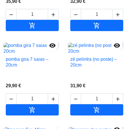
35,90 €
32,90 €






Adicionar ao carrinho
Adicionar ao 


pomba gira 7 saias –
zé pelintra (no poste) –
20cm
20cm
29,90 €
31,90 €






Adicionar ao carrinho
Adicionar ao 
