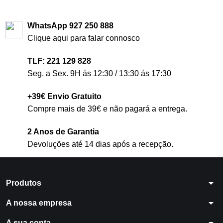
WhatsApp 927 250 888
Clique aqui para falar connosco
TLF: 221 129 828
Seg. a Sex. 9H ás 12:30 / 13:30 ás 17:30
+39€ Envio Gratuito
Compre mais de 39€ e não pagará a entrega.
2 Anos de Garantia
Devoluções até 14 dias após a recepção.
arrow_drop_down
Produtos
arrow_drop_down
A nossa empresa
A sua conta