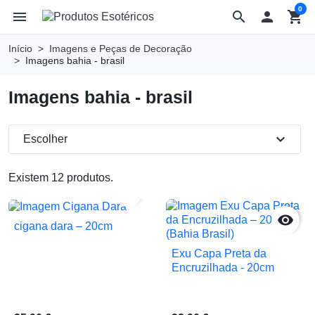
0
menu
search

shopping_cart
Início
Imagens e Peças de Decoração
Imagens bahia - brasil
Imagens bahia - brasil
expand_more
Escolher
Existem 12 produtos.


cigana dara – 20cm
Exu Capa Preta da
Encruzilhada - 20cm