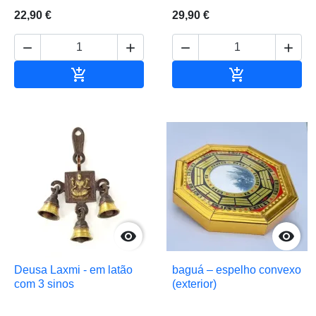
22,90 €
29,90 €






Adicionar ao carrinho
Adicionar ao 


Deusa Laxmi - em latão
baguá – espelho convexo
com 3 sinos
(exterior)