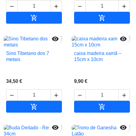






Adicionar ao carrinho
Adicionar ao 


Sino Tibetano dos 7
caixa madeira xamã –
metais
15cm x 10cm
34,50 €
9,90 €






Adicionar ao carrinho
Adicionar ao 

