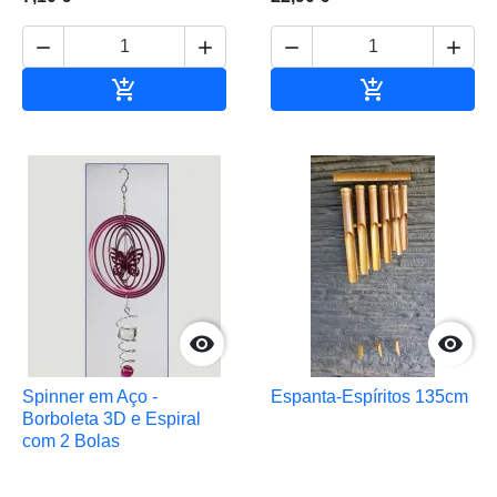






Adicionar ao carrinho
Adicionar ao 


Spinner em Aço -
Espanta-Espíritos 135cm
Borboleta 3D e Espiral
com 2 Bolas