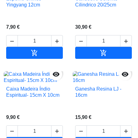
Yingyang 12cm
Cilindrico 20/25cm
7,90 €
30,90 €






Adicionar ao carrinho
Adicionar ao 


Caixa Madeira Índio
Ganesha Resina LJ -
Espiritual- 15cm X 10cm
16cm
9,90 €
15,90 €



