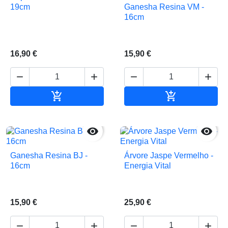
Ganesha Resina VM -
19cm
16cm
16,90 €
15,90 €






Adicionar ao carrinho
Adicionar ao 


Ganesha Resina BJ -
Árvore Jaspe Vermelho -
16cm
Energia Vital
15,90 €
25,90 €



