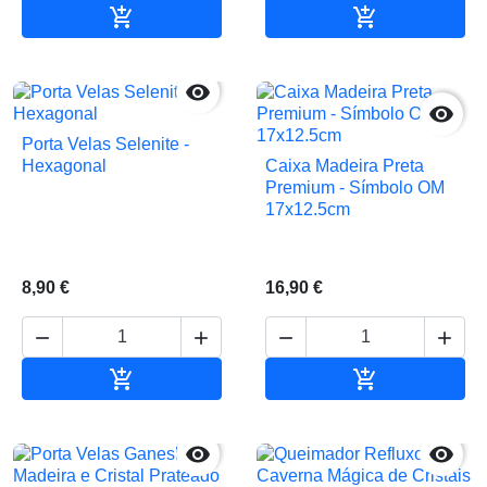


Adicionar ao carrinho
Adicionar ao 


Porta Velas Selenite -
Hexagonal
Caixa Madeira Preta
Premium - Símbolo OM
17x12.5cm
8,90 €
16,90 €






Adicionar ao carrinho
Adicionar ao 

