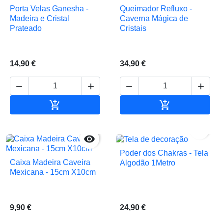
Porta Velas Ganesha -
Queimador Refluxo -
Madeira e Cristal
Caverna Mágica de
Prateado
Cristais
14,90 €
34,90 €






Adicionar ao carrinho
Adicionar ao 


Poder dos Chakras - Tela
Caixa Madeira Caveira
Algodão 1Metro
Mexicana - 15cm X10cm
9,90 €
24,90 €