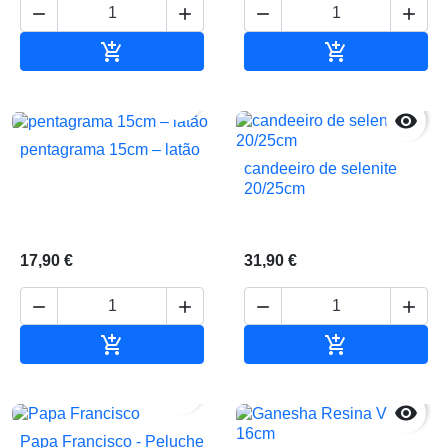






Adicionar ao carrinho
Adicionar ao 


pentagrama 15cm – latão
candeeiro de selenite
20/25cm
17,90 €
31,90 €






Adicionar ao carrinho
Adicionar ao 


Papa Francisco - Peluche