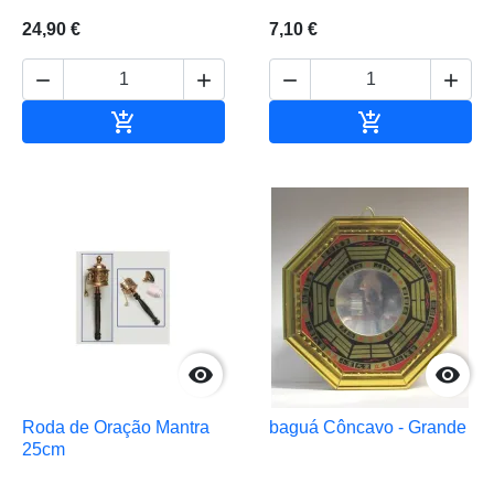
24,90 €
7,10 €






Adicionar ao carrinho
Adicionar ao 


Roda de Oração Mantra
baguá Côncavo - Grande
25cm