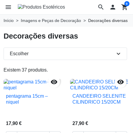
0
menu
search

shopping_cart
Início
Imagens e Peças de Decoração
Decorações diversas
Decorações diversas
expand_more
Escolher
Existem 37 produtos.


pentagrama 15cm –
CANDEEIRO SELENITE
niquel
CILINDRICO 15/20CM
17,90 €
27,90 €