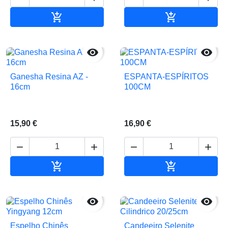


Adicionar ao carrinho
Adicionar ao 


Ganesha Resina AZ -
ESPANTA-ESPÍRITOS
16cm
100CM
15,90 €
16,90 €






Adicionar ao carrinho
Adicionar ao 


Espelho Chinês
Candeeiro Selenite