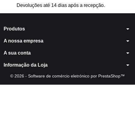
Devoluções até 14 dias após a recepção.
arrow_drop_down
Produtos
arrow_drop_down
A nossa empresa
arrow_drop_down
A sua conta
arrow_drop_down
Informação da Loja
© 2026 - Software de comércio eletrónico por PrestaShop™