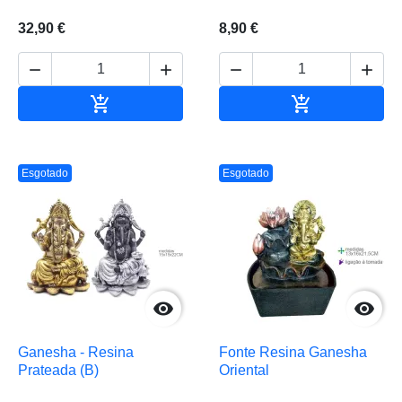
32,90 €
8,90 €






Adicionar ao carrinho
Adicionar ao 
Esgotado
Esgotado


Ganesha - Resina
Fonte Resina Ganesha
Prateada (B)
Oriental