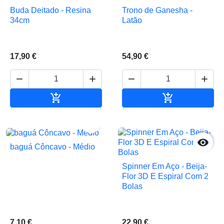
Buda Deitado - Resina
Trono de Ganesha -
34cm
Latão
17,90 €
54,90 €






Adicionar ao carrinho
Adicionar ao 


baguá Côncavo - Médio
Spinner Em Aço - Beija-
Flor 3D E Espiral Com 2
Bolas
7,10 €
22,90 €