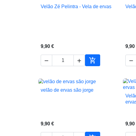
Velão Zé Pelintra - Vela de ervas
Velão

Vista rápida
9,90 €
9,90




Adicionar ao carrin
velão de ervas são jorge

Vista rápida
Velã
erva
9,90 €
9,90