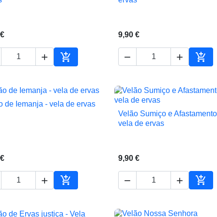
 €
9,90 €





ho
Adicionar ao carrinho
Adic
o de Iemanja - vela de ervas

Vista rápida
Velão Sumiço e Afastamento

Vista rápida
vela de ervas
 €
9,90 €





ho
Adicionar ao carrinho
Adic