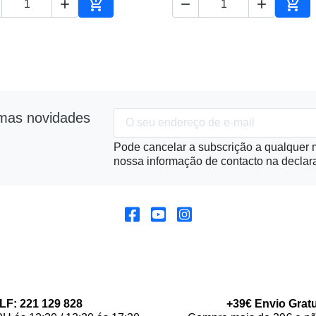





ho
Adicionar ao carrinho
Adic
imas novidades
Pode cancelar a subscrição a qualquer m
nossa informação de contacto na declara
LF: 221 129 828
+39€ Envio Gratu