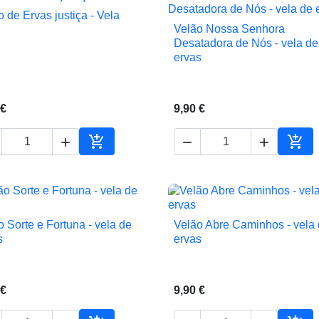
 de Ervas justiça - Vela

Vista rápida
Velão Nossa Senhora

Vista rápida
Desatadora de Nós - vela de
ervas
 €
9,90 €





ho
Adicionar ao carrinho
Adic
o Sorte e Fortuna - vela de
Velão Abre Caminhos - vela


Vista rápida
Vista rápida
s
ervas
 €
9,90 €