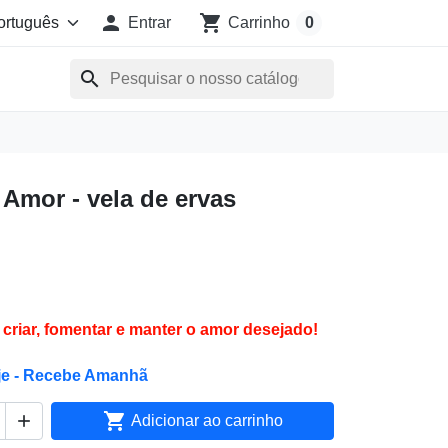

shopping_cart
Entrar
Carrinho
0
search
 Amor - vela de ervas
criar, fomentar e manter o amor desejado!
je - Recebe Amanhã


Adicionar ao carrinho