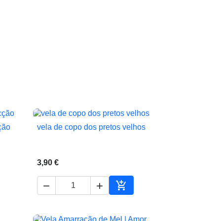
ção
vela de copo dos pretos velhos

Vista rápida
3,90 €



ionar ao carrinho
Adicionar ao carrinho