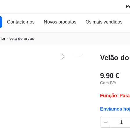
Contacte-nos
Novos produtos
Os mais vendidos
or - vela de ervas
search
Velão do
Next
9,90 €
Com IVA
Função: Para 
Enviamos ho
