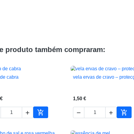
te produto também compraram:
 de cabra
vela ervas de cravo – protec


Vista rápida
Vista rápida
 €
1,50 €





ho
Adicionar ao carrinho
Adic