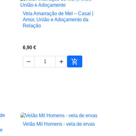
Vela Amarração de Mel – Casal |

Vista rápida
Amor, União e Adoçamento da
Relação
6,90 €



ionar ao carrinho
Adicionar ao carrinho
Velão Mil Homens - vela de ervas

Vista rápida
de