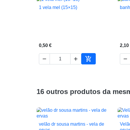
1 vela mel (15×15)
banh

Vista rápida
0,50 €
2,10




Adicionar ao carrin
16 outros produtos da mesm
velão dr sousa martins - vela de
Velã

Vista rápida
ervas
erva