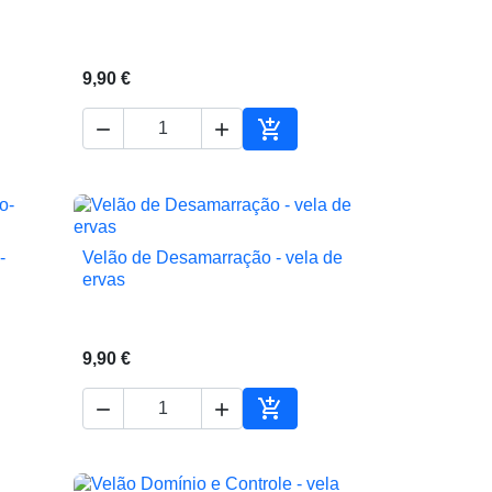
9,90 €



ionar ao carrinho
Adicionar ao carrinho
-
Velão de Desamarração - vela de

Vista rápida
ervas
9,90 €



ionar ao carrinho
Adicionar ao carrinho