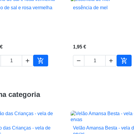
o de sal e rosa vermelha
essência de mel


Vista rápida
Vista rápida
 €
1,95 €





ho
Adicionar ao carrinho
Adic
a categoria
o das Crianças - vela de
Velão Amansa Besta - vela 


Vista rápida
Vista rápida
s
ervas