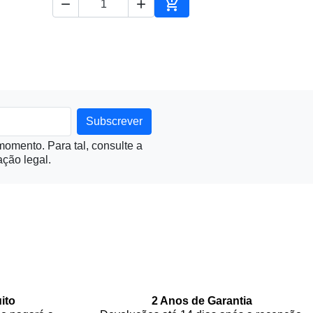



ionar ao carrinho
Adicionar ao carrinho
omento. Para tal, consulte a
ção legal.
ito
2 Anos de Garantia