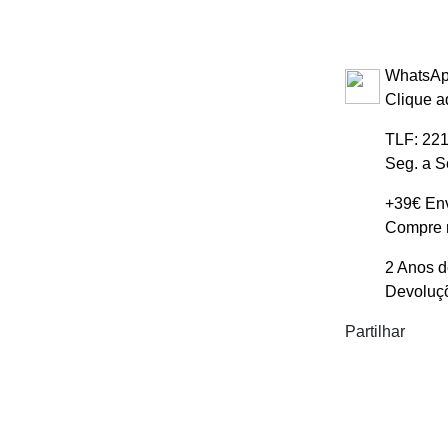
WhatsAp
Clique a
TLF: 221
Seg. a S
+39€ Env
Compre m
2 Anos d
Devoluçõ
Partilhar