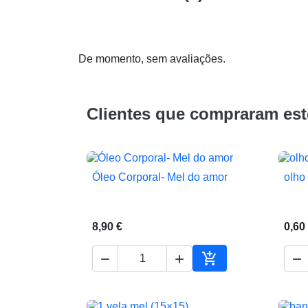
De momento, sem avaliações.
Clientes que compraram es
Óleo Corporal- Mel do amor
olho

Vista rápida
8,90 €
0,60




Adicionar ao carrin