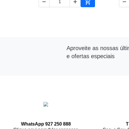




Adicionar ao carrin
Aproveite as nossas últ
e ofertas especiais
WhatsApp 927 250 888
T