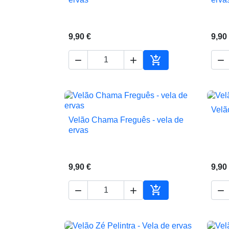
9,90 €
9,90




Adicionar ao carrin
Velã
Velão Chama Freguês - vela de

Vista rápida
ervas
9,90 €
9,90




Adicionar ao carrin