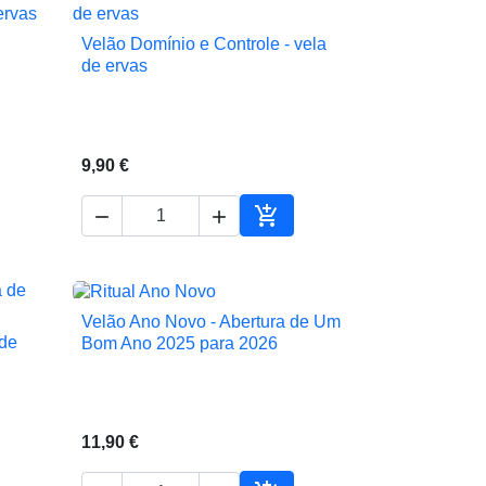
Velão Domínio e Controle - vela

Vista rápida
de ervas
9,90 €



ionar ao carrinho
Adicionar ao carrinho
Velão Ano Novo - Abertura de Um

Vista rápida
 de
Bom Ano 2025 para 2026
11,90 €