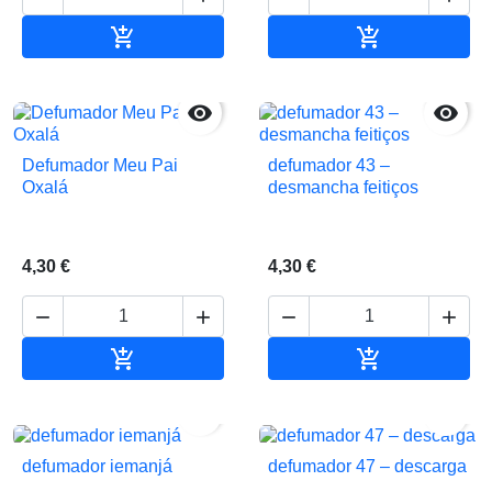


Adicionar ao carrinho
Adicionar ao 


Defumador Meu Pai
defumador 43 –
Oxalá
desmancha feitiços
4,30 €
4,30 €






Adicionar ao carrinho
Adicionar ao 


defumador iemanjá
defumador 47 – descarga