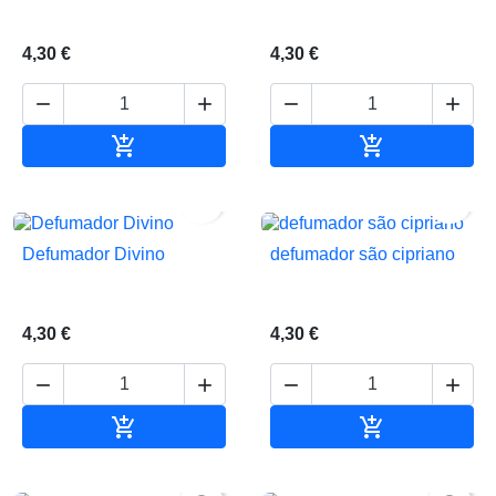
4,30 €
4,30 €






Adicionar ao carrinho
Adicionar ao 


Defumador Divino
defumador são cipriano
4,30 €
4,30 €






Adicionar ao carrinho
Adicionar ao 