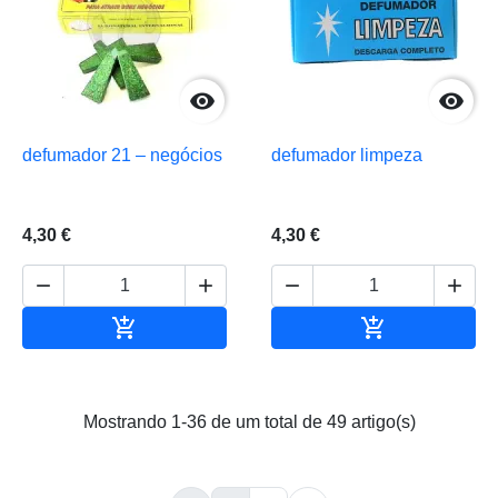


defumador 21 – negócios
defumador limpeza
4,30 €
4,30 €






Adicionar ao carrinho
Adicionar ao 
Mostrando 1-36 de um total de 49 artigo(s)