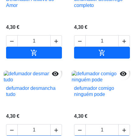
Amor
completo
4,30 €
4,30 €






Adicionar ao carrinho
Adicionar ao 


defumador desmancha
defumador comigo
tudo
ninguém pode
4,30 €
4,30 €



