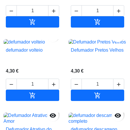






Adicionar ao carrinho
Adicionar ao 


defumador volteio
Defumador Pretos Velhos
4,30 €
4,30 €






Adicionar ao carrinho
Adicionar ao 


Defumador Atrativo do
defumador descarrego