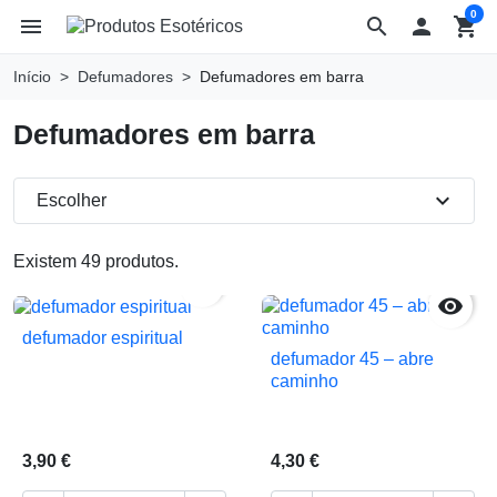
0
menu
search

shopping_cart
Início
Defumadores
Defumadores em barra
Defumadores em barra
expand_more
Escolher
Existem 49 produtos.


defumador espiritual
defumador 45 – abre
caminho
3,90 €
4,30 €