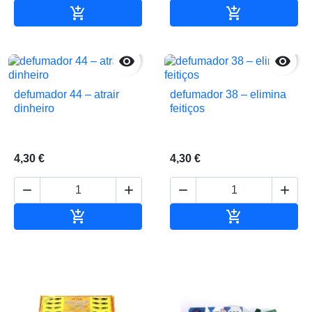


Adicionar ao carrinho
Adicionar ao 


defumador 44 – atrair
defumador 38 – elimina
dinheiro
feitiços
4,30 €
4,30 €






Adicionar ao carrinho
Adicionar ao 