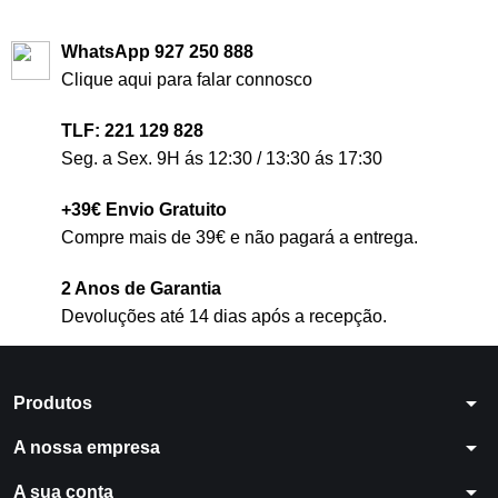
WhatsApp 927 250 888
Clique aqui para falar connosco
TLF: 221 129 828
Seg. a Sex. 9H ás 12:30 / 13:30 ás 17:30
+39€ Envio Gratuito
Compre mais de 39€ e não pagará a entrega.
2 Anos de Garantia
Devoluções até 14 dias após a recepção.
arrow_drop_down
Produtos
arrow_drop_down
A nossa empresa
arrow_drop_down
A sua conta