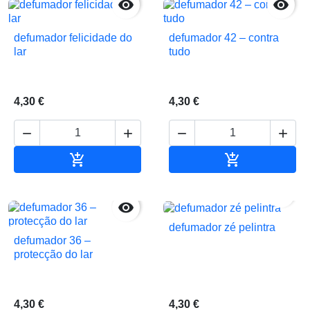


defumador felicidade do
defumador 42 – contra
lar
tudo
4,30 €
4,30 €






Adicionar ao carrinho
Adicionar ao 


defumador zé pelintra
defumador 36 –
protecção do lar
4,30 €
4,30 €