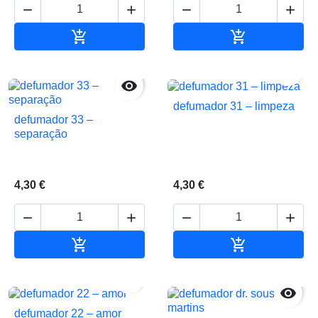






Adicionar ao carrinho
Adicionar ao 


defumador 31 – limpeza
defumador 33 –
separação
4,30 €
4,30 €






Adicionar ao carrinho
Adicionar ao 


defumador 22 – amor