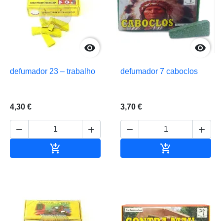


defumador 23 – trabalho
defumador 7 caboclos
4,30 €
3,70 €






Adicionar ao carrinho
Adicionar ao 