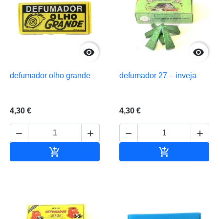


defumador olho grande
defumador 27 – inveja
4,30 €
4,30 €






Adicionar ao carrinho
Adicionar ao 