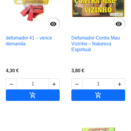


defumador 41 – vence
Defumador Contra Mau
demanda
Vizinho – Natureza
Espiritual
4,30 €
3,80 €






Adicionar ao carrinho
Adicionar ao 