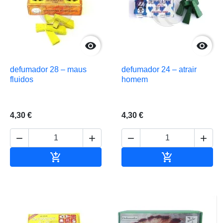


defumador 28 – maus
defumador 24 – atrair
fluidos
homem
4,30 €
4,30 €






Adicionar ao carrinho
Adicionar ao 