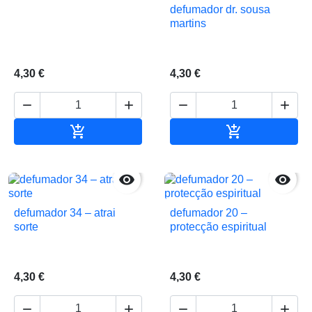
defumador dr. sousa
martins
4,30 €
4,30 €






Adicionar ao carrinho
Adicionar ao 


defumador 34 – atrai
defumador 20 –
sorte
protecção espiritual
4,30 €
4,30 €



