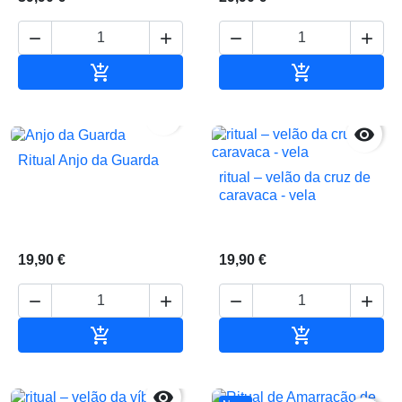






Adicionar ao carrinho
Adicionar ao 


Ritual Anjo da Guarda
ritual – velão da cruz de
caravaca - vela
19,90 €
19,90 €






Adicionar ao carrinho
Adicionar ao 
