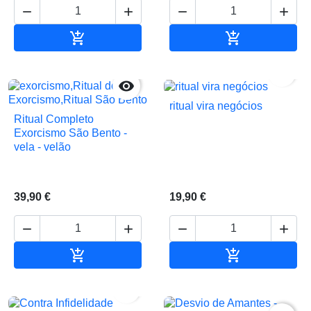






Adicionar ao carrinho
Adicionar ao 


ritual vira negócios
Ritual Completo
Exorcismo São Bento -
vela - velão
39,90 €
19,90 €






Adicionar ao carrinho
Adicionar ao 
