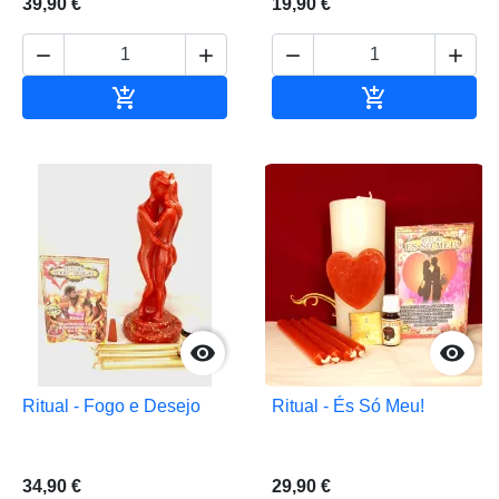
39,90 €
19,90 €






Adicionar ao carrinho
Adicionar ao 


Ritual - Fogo e Desejo
Ritual - És Só Meu!
34,90 €
29,90 €