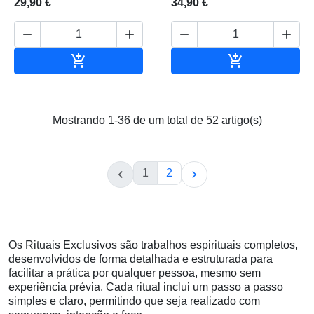
29,90 €
34,90 €






Adicionar ao carrinho
Adicionar ao 
Mostrando 1-36 de um total de 52 artigo(s)
1
2


Os Rituais Exclusivos são trabalhos espirituais completos,
desenvolvidos de forma detalhada e estruturada para
facilitar a prática por qualquer pessoa, mesmo sem
experiência prévia. Cada ritual inclui um passo a passo
simples e claro, permitindo que seja realizado com