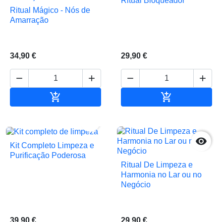
Ritual Bloqueador
Ritual Mágico - Nós de
Amarração
34,90 €
29,90 €






Adicionar ao carrinho
Adicionar ao 


Kit Completo Limpeza e
Purificação Poderosa
Ritual De Limpeza e
Harmonia no Lar ou no
Negócio
39,90 €
29,90 €