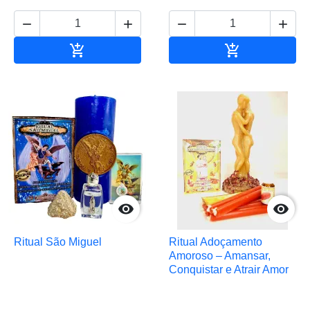






Adicionar ao carrinho
Adicionar ao 


Ritual São Miguel
Ritual Adoçamento
Amoroso – Amansar,
Conquistar e Atrair Amor