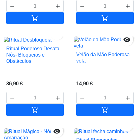






Adicionar ao carrinho
Adicionar ao 


Ritual Poderoso Desata
Velão da Mão Poderosa -
Nós- Bloqueios e
vela
Obstáculos
36,90 €
14,90 €






Adicionar ao carrinho
Adicionar ao 

