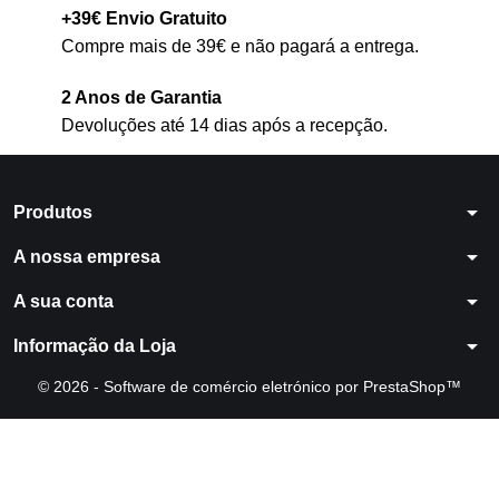
+39€ Envio Gratuito
Compre mais de 39€ e não pagará a entrega.
2 Anos de Garantia
Devoluções até 14 dias após a recepção.
arrow_drop_down
Produtos
arrow_drop_down
A nossa empresa
arrow_drop_down
A sua conta
arrow_drop_down
Informação da Loja
© 2026 - Software de comércio eletrónico por PrestaShop™