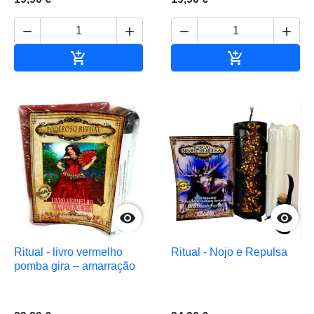






Adicionar ao carrinho
Adicionar ao 


Ritual - livro vermelho
Ritual - Nojo e Repulsa
pomba gira – amarração