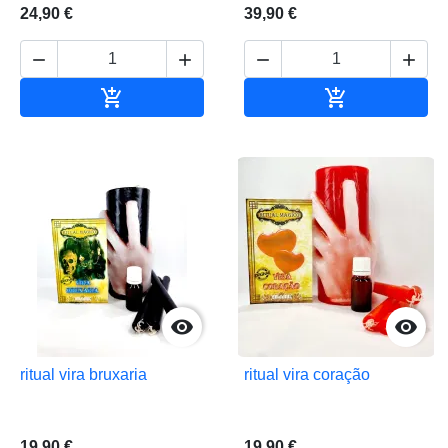
24,90 €
39,90 €






Adicionar ao carrinho
Adicionar ao 


ritual vira bruxaria
ritual vira coração
19,90 €
19,90 €