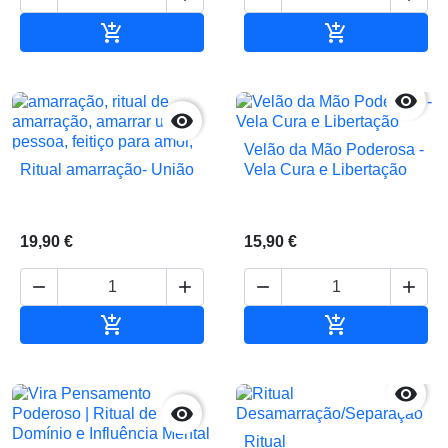


Adicionar ao carrinho
Adicionar ao 


Velão da Mão Poderosa -
Ritual amarração- União
Vela Cura e Libertação
19,90 €
15,90 €






Adicionar ao carrinho
Adicionar ao 


Ritual