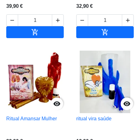
39,90 €
32,90 €






Adicionar ao carrinho
Adicionar ao 


Ritual Amansar Mulher
ritual vira saúde