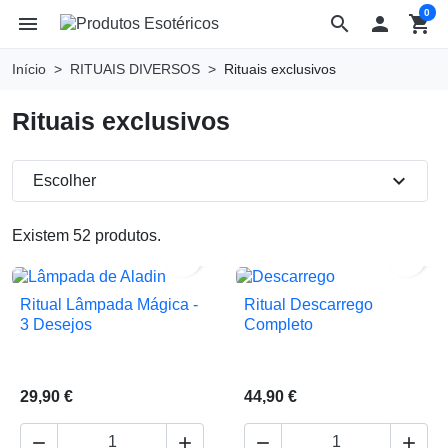
0
menu
search

shopping_cart
Início
RITUAIS DIVERSOS
Rituais exclusivos
Rituais exclusivos
expand_more
Escolher
Existem 52 produtos.


Ritual Lâmpada Mágica -
Ritual Descarrego
3 Desejos
Completo
29,90 €
44,90 €



