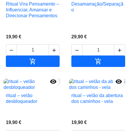
Ritual Vira Pensamento –
Desamarração/Separaçã
Influenciar, Amansar e
o
Direcionar Pensamentos
19,90 €
29,90 €






Adicionar ao carrinho
Adicionar ao 


ritual – velão
ritual – velão da abertura
desbloqueador
dos caminhos - vela
19,90 €
19,90 €