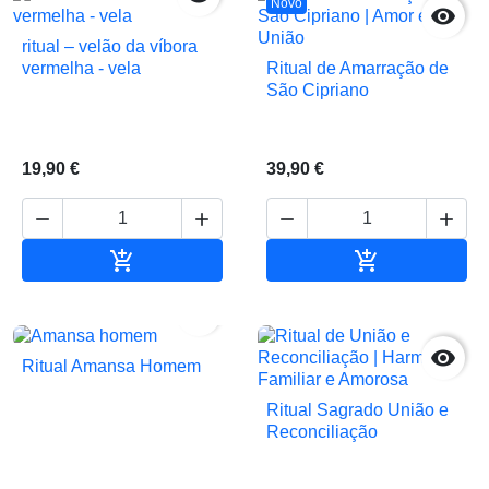
Novo

ritual – velão da víbora
vermelha - vela
Ritual de Amarração de
São Cipriano
19,90 €
39,90 €






Adicionar ao carrinho
Adicionar ao 


Ritual Amansa Homem
Ritual Sagrado União e
Reconciliação