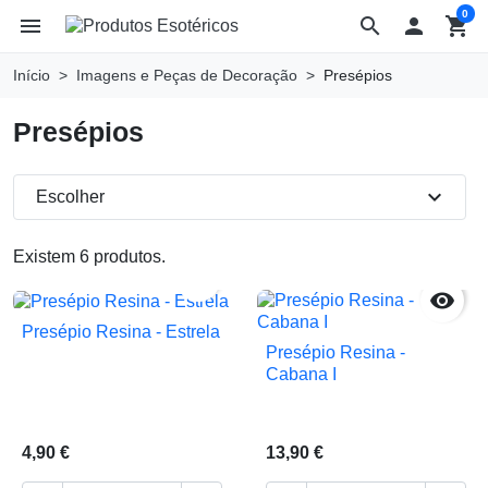
0
menu
search

shopping_cart
Início
Imagens e Peças de Decoração
Presépios
Presépios
expand_more
Escolher
Existem 6 produtos.


Presépio Resina - Estrela
Presépio Resina -
Cabana I
4,90 €
13,90 €