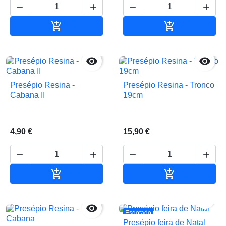






Adicionar ao carrinho
Adicionar ao 


Presépio Resina -
Presépio Resina - Tronco
Cabana II
19cm
4,90 €
15,90 €






Adicionar ao carrinho
Adicionar ao 


Esgotado
Presépio feira de Natal