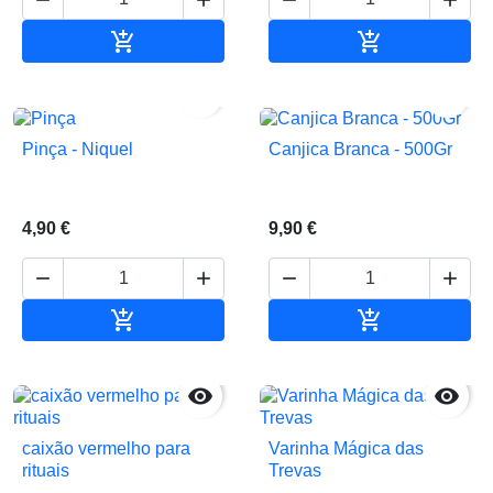


Adicionar ao carrinho
Adicionar ao 


Pinça - Niquel
Canjica Branca - 500Gr
4,90 €
9,90 €






Adicionar ao carrinho
Adicionar ao 


caixão vermelho para
Varinha Mágica das
rituais
Trevas