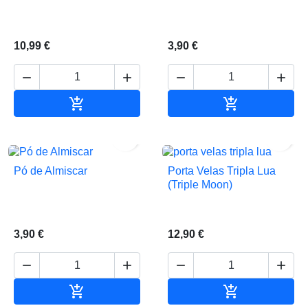
10,99 €
3,90 €






Adicionar ao carrinho
Adicionar ao 


Pó de Almiscar
Porta Velas Tripla Lua
(Triple Moon)
3,90 €
12,90 €






Adicionar ao carrinho
Adicionar ao 