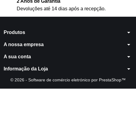
2 Anos de Garantia
Devoluções até 14 dias após a recepção.
arrow_drop_down
Produtos
arrow_drop_down
A nossa empresa
arrow_drop_down
A sua conta
arrow_drop_down
Informação da Loja
© 2026 - Software de comércio eletrónico por PrestaShop™