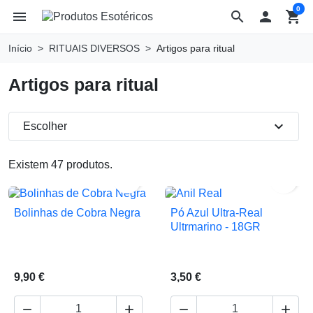
0
menu
search

shopping_cart
Início
RITUAIS DIVERSOS
Artigos para ritual
Artigos para ritual
expand_more
Escolher
Existem 47 produtos.


Bolinhas de Cobra Negra
Pó Azul Ultra-Real
Ultrmarino - 18GR
9,90 €
3,50 €



