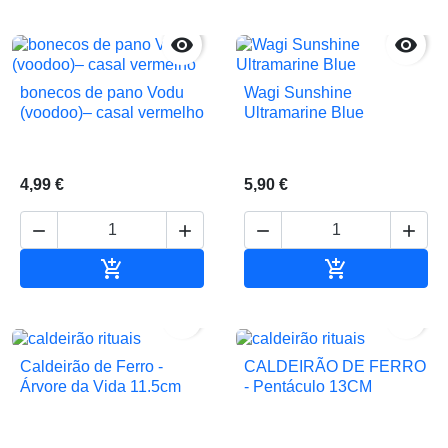


bonecos de pano Vodu
Wagi Sunshine
(voodoo)– casal vermelho
Ultramarine Blue
4,99 €
5,90 €






Adicionar ao carrinho
Adicionar ao 


Caldeirão de Ferro -
CALDEIRÃO DE FERRO
Árvore da Vida 11.5cm
- Pentáculo 13CM