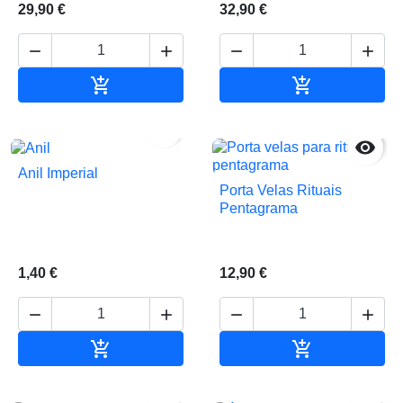
29,90 €
32,90 €






Adicionar ao carrinho
Adicionar ao 


Anil Imperial
Porta Velas Rituais
Pentagrama
1,40 €
12,90 €






Adicionar ao carrinho
Adicionar ao 

