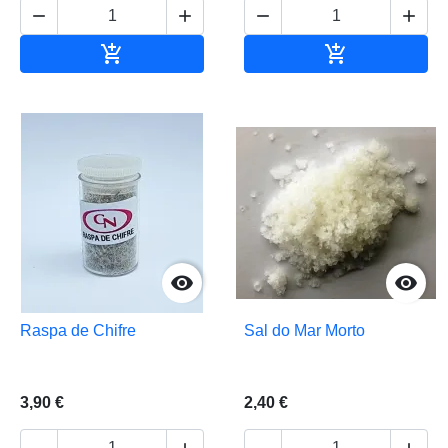






Adicionar ao carrinho
Adicionar ao 


Raspa de Chifre
Sal do Mar Morto
3,90 €
2,40 €