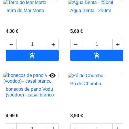
Terra do Mar Morto
Água Benta - 250ml
4,00 €
5,60 €






Adicionar ao carrinho
Adicionar ao 


Pó de Chumbo
bonecos de pano Vodu
(voodoo)– casal branco
4,99 €
3,90 €



