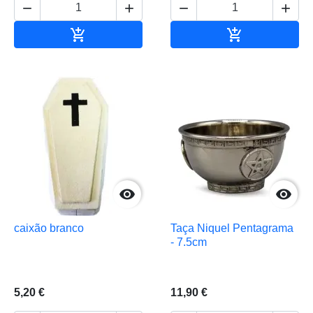






Adicionar ao carrinho
Adicionar ao 


caixão branco
Taça Niquel Pentagrama
- 7.5cm
5,20 €
11,90 €