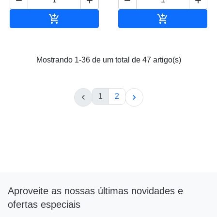






Adicionar ao carrinho
Adicionar ao 
Mostrando 1-36 de um total de 47 artigo(s)
1
2


Aproveite as nossas últimas novidades e
ofertas especiais