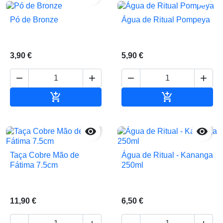
Pó de Bronze
Água de Ritual Pompeya
3,90 €
5,90 €






Adicionar ao carrinho
Adicionar ao 


Taça Cobre Mão de
Água de Ritual - Kananga
Fátima 7.5cm
250ml
11,90 €
6,50 €