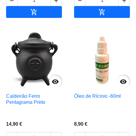






Adicionar ao carrinho
Adicionar ao 


Caldeirão Ferro
Óleo de Rícinio -60ml
Pentagrama Preto
14,90 €
8,90 €