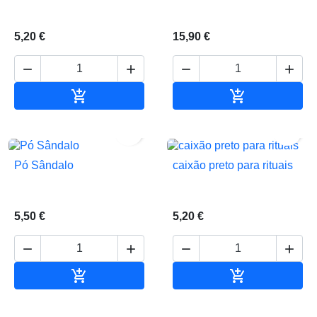
5,20 €
15,90 €






Adicionar ao carrinho
Adicionar ao 


Pó Sândalo
caixão preto para rituais
5,50 €
5,20 €






Adicionar ao carrinho
Adicionar ao 

