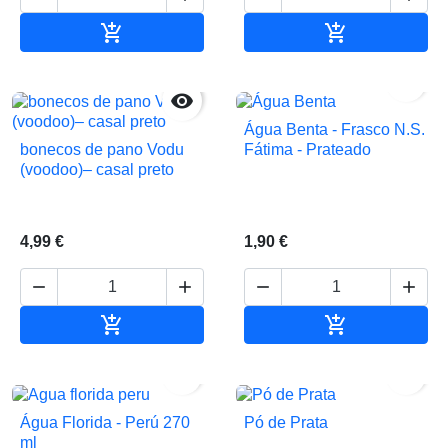


Adicionar ao carrinho
Adicionar ao 


Água Benta - Frasco N.S.
bonecos de pano Vodu
Fátima - Prateado
(voodoo)– casal preto
4,99 €
1,90 €






Adicionar ao carrinho
Adicionar ao 


Água Florida - Perú 270
Pó de Prata
ml