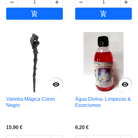






Adicionar ao carrinho
Adicionar ao 


Varinha Mágica Corvo
Água Divina- Limpezas &
Negro
Exorcismos
15,90 €
6,20 €