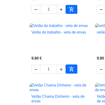




Adicionar ao carrin
Velão do trabalho - vela de ervas
velã

Vista rápida
9,90 €
9,90




Adicionar ao carrin
Velão Chama Dinheiro - vela de
Velã

Vista rápida
ervas
de e