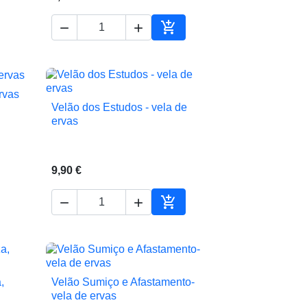



ionar ao carrinho
Adicionar ao carrinho
rvas
Velão dos Estudos - vela de

Vista rápida
ervas
9,90 €



ionar ao carrinho
Adicionar ao carrinho
,
Velão Sumiço e Afastamento-

Vista rápida
vela de ervas