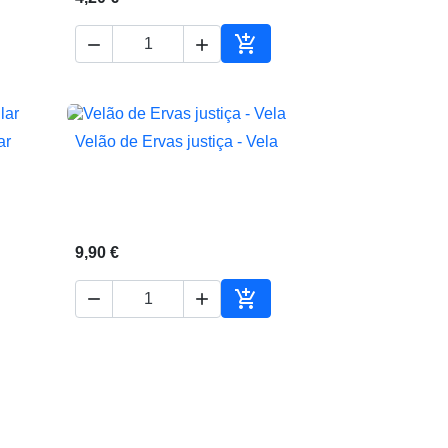



ionar ao carrinho
Adicionar ao carrinho
ar
Velão de Ervas justiça - Vela

Vista rápida
9,90 €



ionar ao carrinho
Adicionar ao carrinho