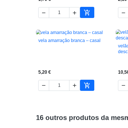




Adicionar ao carrin
vela amarração branca – casal

Vista rápida
velã
desc
5,20 €
10,5




Adicionar ao carrin
16 outros produtos da mesm