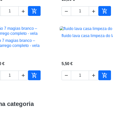





ho
Adicionar ao carrinho
Adic
fluido lava casa limpeza do l

Vista rápida
o 7 magias branco –

Vista rápida
arrego completo - vela
0 €
5,50 €





ho
Adicionar ao carrinho
Adic
a categoria