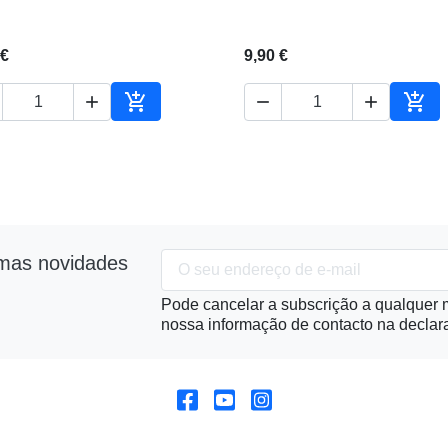
 €
9,90 €





ho
Adicionar ao carrinho
Adic
imas novidades
Pode cancelar a subscrição a qualquer m
nossa informação de contacto na declara