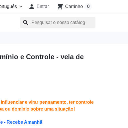

shopping_cart
Entrar
Carrinho
0
search
mínio e Controle - vela de
influenciar e virar pensamento, ter controle
a ou domínio sobre uma situação!
je - Recebe Amanhã