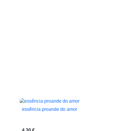
essência proande do amor

Vista rápida
4,20 €