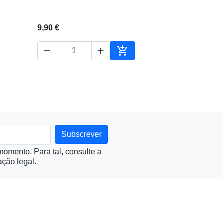
9,90 €



ionar ao carrinho
Adicionar ao carrinho
omento. Para tal, consulte a
ção legal.