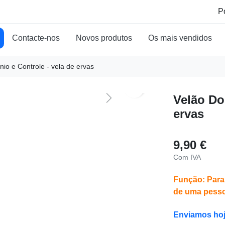
Contacte-nos
Novos produtos
Os mais vendidos
io e Controle - vela de ervas
search
Velão Do
Next
ervas
9,90 €
Com IVA
Função: Para 
de uma pesso
Enviamos ho