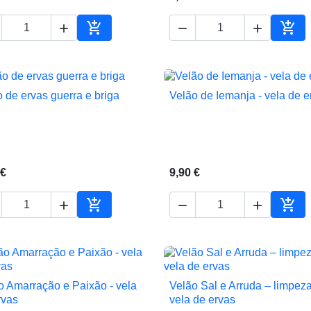





ho
Adicionar ao carrinho
Adic
o de ervas guerra e briga
Velão de Iemanja - vela de e


Vista rápida
Vista rápida
 €
9,90 €





ho
Adicionar ao carrinho
Adic
o Amarração e Paixão - vela
Velão Sal e Arruda – limpeza


Vista rápida
Vista rápida
rvas
vela de ervas