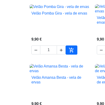
Velão Pomba Gira - vela de ervas

Vista rápida
Velã
erva
9,90 €
9,90




Adicionar ao carrin
Velão Amansa Besta - vela de
Velã

Vista rápida
ervas
de e
9,90 €
9,90