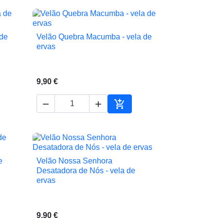
 de
Velão Quebra Macumba - vela de

Vista rápida
ervas
9,90 €



ionar ao carrinho
Adicionar ao carrinho
e
Velão Nossa Senhora

Vista rápida
Desatadora de Nós - vela de
ervas
9,90 €