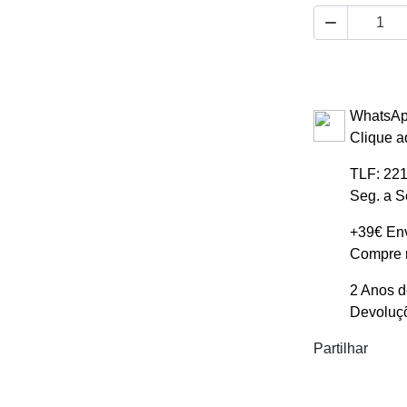

WhatsAp
Clique a
TLF: 221
Seg. a S
+39€ Env
Compre m
2 Anos d
Devoluçõ
Partilhar