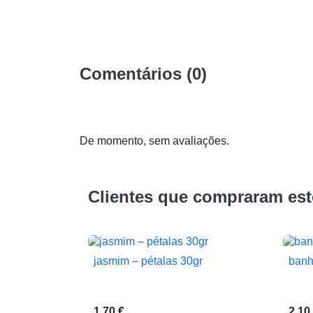
Comentários (0)
De momento, sem avaliações.
Clientes que compraram es
jasmim – pétalas 30gr
banh

Vista rápida
1,70 €
2,10