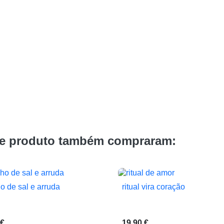
te produto também compraram:
o de sal e arruda
ritual vira coração


Vista rápida
Vista rápida
 €
19,90 €