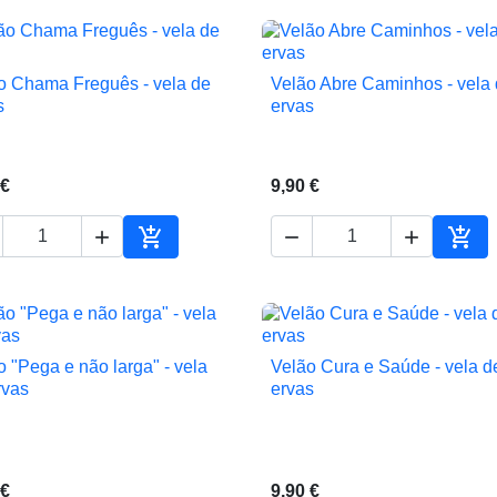
o Chama Freguês - vela de
Velão Abre Caminhos - vela


Vista rápida
Vista rápida
s
ervas
 €
9,90 €





ho
Adicionar ao carrinho
Adic
o "Pega e não larga" - vela
Velão Cura e Saúde - vela d


Vista rápida
Vista rápida
rvas
ervas
 €
9,90 €