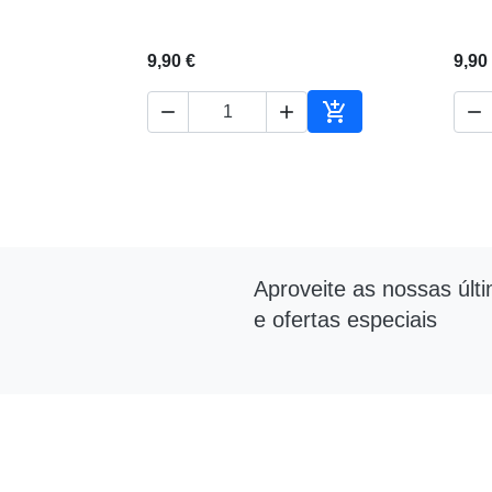
9,90 €
9,90




Adicionar ao carrin
Aproveite as nossas últ
e ofertas especiais