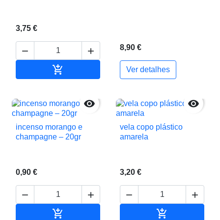
3,75 €
8,90 €



Adicionar ao carrinho
Ver detalhes


incenso morango e
vela copo plástico
champagne – 20gr
amarela
0,90 €
3,20 €






Adicionar ao carrinho
Adicionar ao c