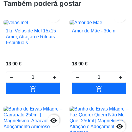
Também poderá gostar


1kg Velas de Mel 15x15 –
Amor de Mãe - 30cm
Amor, Atração e Rituais
Espirituais
13,90 €
18,90 €






Adicionar ao carrinho
Adicionar ao 

