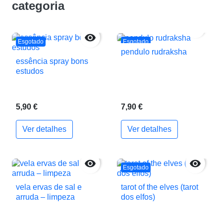
categoria


Esgotado
Esgotado
pendulo rudraksha
essência spray bons
estudos
5,90 €
7,90 €
Ver detalhes
Ver detalhes


Esgotado
vela ervas de sal e
tarot of the elves (tarot
arruda – limpeza
dos elfos)