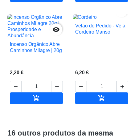

Velão de Pedido - Vela

Cordeiro Manso
Incenso Orgânico Abre
Caminhos Milagre | 20g
2,20 €
6,20 €






Adicionar ao carrinho
Adicionar ao c
16 outros produtos da mesma