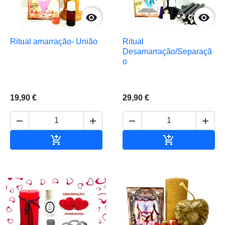


Ritual amarração- União
Ritual
Desamarração/Separaçã
o
19,90 €
29,90 €






Adicionar ao carrinho
Adicionar ao 