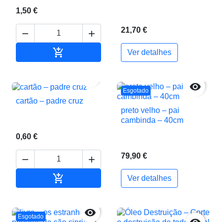
1,50 €
21,70 €



Adicionar ao carrinho
Ver detalhes


Esgotado
cartão – padre cruz
preto velho – pai
cambinda – 40cm
0,60 €
79,90 €



Adicionar ao carrinho
Ver detalhes

Esgotado