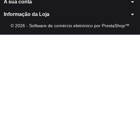
arrow_drop_down
A sua conta
arrow_drop_down
Informação da Loja
© 2026 - Software de comércio eletrónico por PrestaShop™