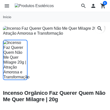
0
menu
search

shopping_cart
Início
search
Incenso Orgânico Faz Querer Quem Não
Me Quer Milagre | 20g