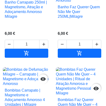
Banho Carrapato 250ml |
Magnetismo, Atração e
Banho Faz Querer Quem
Adoçamento Amoroso
Não Me Quer
Milagre
250ML|Milagre
6,00 €
6,00 €






Adicionar ao carrinho
Adicionar ao 


Bombitas Carrapato |
Magnetismo e
Adoçamento Amoroso 4
Bombitas Faz Querer
Unidades | Milagre
Quem Não Me Quer – 4