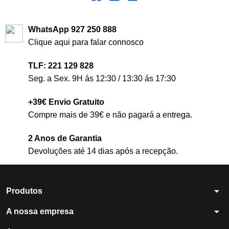
WhatsApp 927 250 888
Clique aqui para falar connosco
TLF: 221 129 828
Seg. a Sex. 9H ás 12:30 / 13:30 ás 17:30
+39€ Envio Gratuito
Compre mais de 39€ e não pagará a entrega.
2 Anos de Garantia
Devoluções até 14 dias após a recepção.
arrow_drop_down
Produtos
arrow_drop_down
A nossa empresa