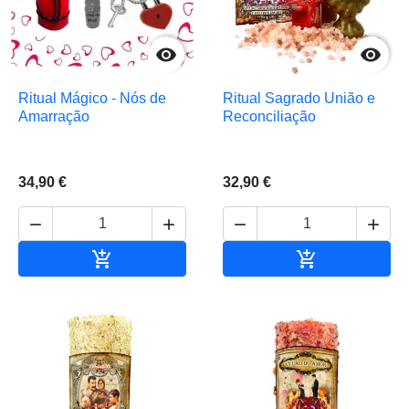


Ritual Mágico - Nós de
Ritual Sagrado União e
Amarração
Reconciliação
34,90 €
32,90 €






Adicionar ao carrinho
Adicionar ao 