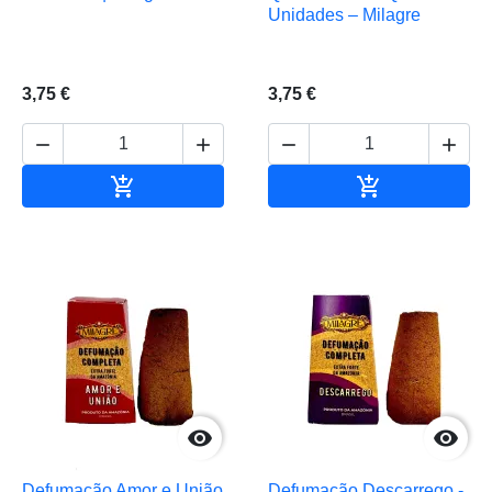
Unidades – Milagre
3,75 €
3,75 €






Adicionar ao carrinho
Adicionar ao 


Defumação Amor e União
Defumação Descarrego -