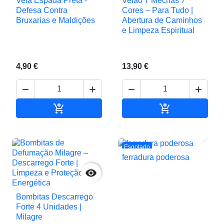
Vela Espada Preta -
Velão 7 Mechas 7
Defesa Contra
Cores – Para Tudo |
Bruxarias e Maldições
Abertura de Caminhos
e Limpeza Espiritual
4,90 €
13,90 €






Adicionar ao carrinho
Adicionar ao c

Esgotado
ferradura poderosa

Bombitas Descarrego
Forte 4 Unidades |
Milagre