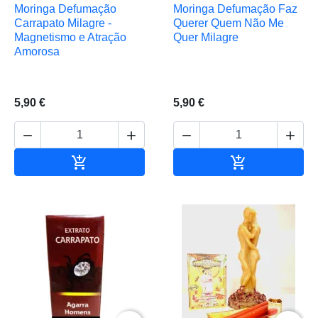
Moringa Defumação
Moringa Defumação Faz
Carrapato Milagre -
Querer Quem Não Me
Magnetismo e Atração
Quer Milagre
Amorosa
5,90 €
5,90 €






Adicionar ao carrinho
Adicionar ao 