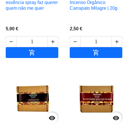
essência spray faz querer
Incenso Orgânico
quem não me quer
Carrapato Milagre | 20g
5,90 €
2,50 €






Adicionar ao carrinho
Adicionar ao 

