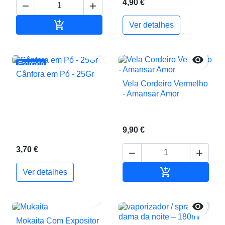
4,90 €



Adicionar ao carrinho
Ver detalhes


Esgotado
Cânfora em Pó - 25Gr
Vela Cordeiro Vermelho
- Amansar Amor
9,90 €
3,70 €



Adicionar ao c
Ver detalhes


Mokaita Com Expositor