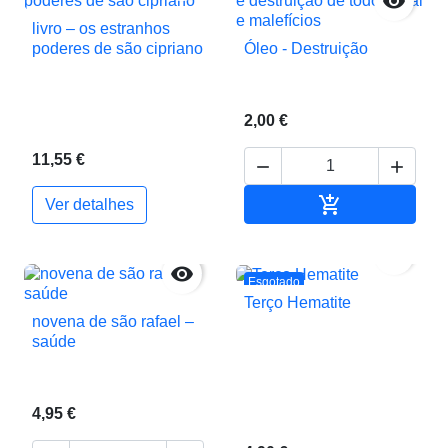

livro – os estranhos
poderes de são cipriano
Óleo - Destruição
2,00 €
11,55 €



Adicionar ao c
Ver detalhes


Esgotado
Terço Hematite
novena de são rafael –
saúde
4,95 €