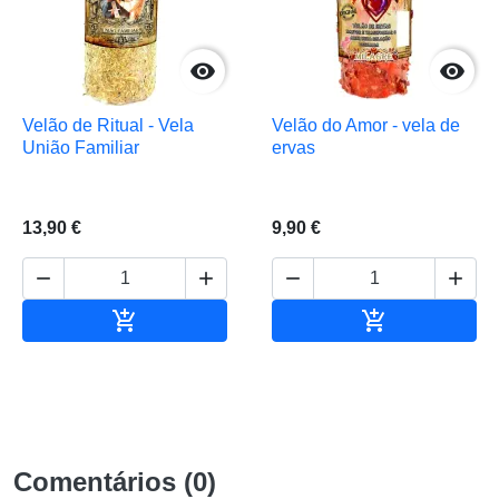


Velão de Ritual - Vela
Velão do Amor - vela de
União Familiar
ervas
13,90 €
9,90 €






Adicionar ao carrinho
Adicionar ao 
Comentários (0)