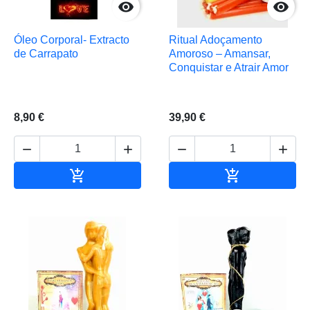


Óleo Corporal- Extracto
Ritual Adoçamento
de Carrapato
Amoroso – Amansar,
Conquistar e Atrair Amor
8,90 €
39,90 €






Adicionar ao carrinho
Adicionar ao 