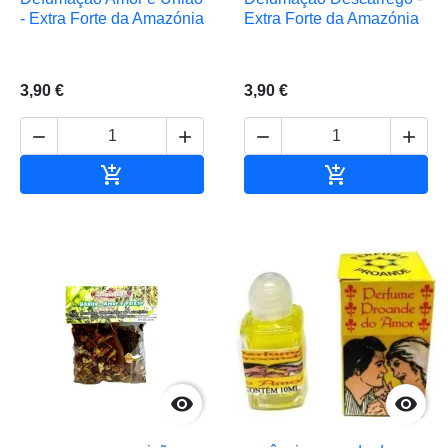
- Extra Forte da Amazónia
Extra Forte da Amazónia
3,90 €
3,90 €






Adicionar ao carrinho
Adicionar ao 

