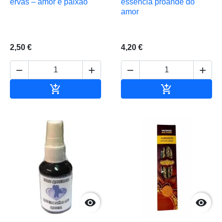
ervas – amor e paixão
essência proande do
amor
2,50 €
4,20 €






Adicionar ao carrinho
Adicionar ao 

