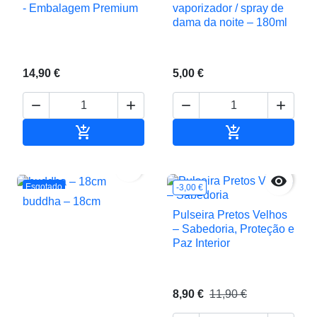
vaporizador / spray de
- Embalagem Premium
dama da noite – 180ml
14,90 €
5,00 €






Adicionar ao carrinho
Adicionar ao c


Esgotado
-3,00 €
buddha – 18cm
Pulseira Pretos Velhos
– Sabedoria, Proteção e
Paz Interior
8,90 €
11,90 €