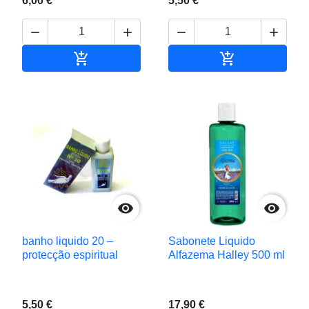
6,00 €
5,50 €






Adicionar ao carrinho
Adicionar ao c


banho liquido 20 –
Sabonete Liquido
protecção espiritual
Alfazema Halley 500 ml
5,50 €
17,90 €