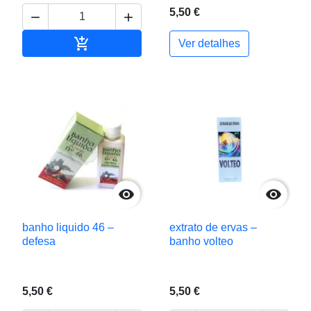
5,50 €



Adicionar ao carrinho
Ver detalhes


banho liquido 46 –
extrato de ervas –
defesa
banho volteo
5,50 €
5,50 €