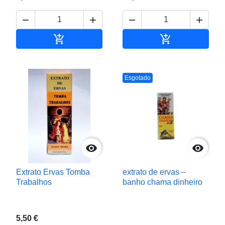






Adicionar ao carrinho
Adicionar ao c
Esgotado


Extrato Ervas Tomba
extrato de ervas –
Trabalhos
banho chama dinheiro
5,50 €