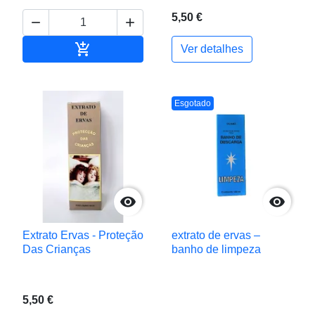
5,50 €



Adicionar ao carrinho
Ver detalhes
Esgotado


Extrato Ervas - Proteção
extrato de ervas –
Das Crianças
banho de limpeza
5,50 €