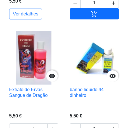
5,50 €



Adicionar ao c
Ver detalhes


Extrato de Ervas -
banho liquido 44 –
Sangue de Dragão
dinheiro
5,50 €
5,50 €