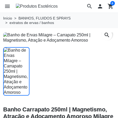
0
menu
search

shopping_cart
Início
BANHOS, FLUIDOS E SPRAYS
extratos de ervas / banhos
search
Banho Carrapato 250ml | Magnetismo,
Atração e Adoçamento Amoroso Milagre