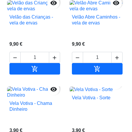


Velão das Crianças -
Velão Abre Caminhos -
vela de ervas
vela de ervas
9,90 €
9,90 €






Adicionar ao carrinho
Adicionar ao c


Vela Votiva - Sorte
Vela Votiva - Chama
Dinheiro
3,90 €
3,90 €