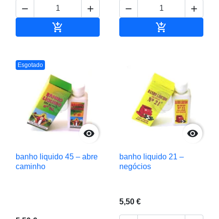






Adicionar ao carrinho
Adicionar ao c
Esgotado


banho liquido 45 – abre
banho liquido 21 –
caminho
negócios
5,50 €