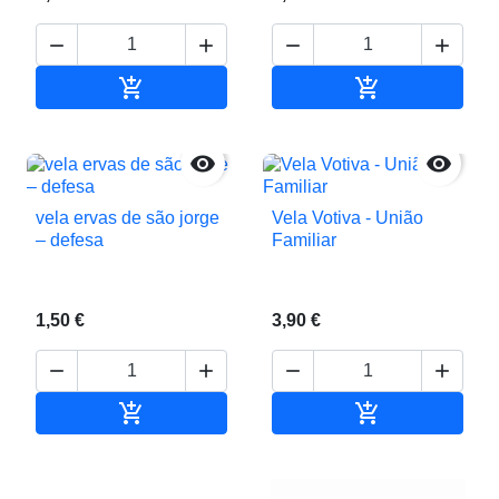






Adicionar ao carrinho
Adicionar ao c


vela ervas de são jorge
Vela Votiva - União
– defesa
Familiar
1,50 €
3,90 €






Adicionar ao carrinho
Adicionar ao c