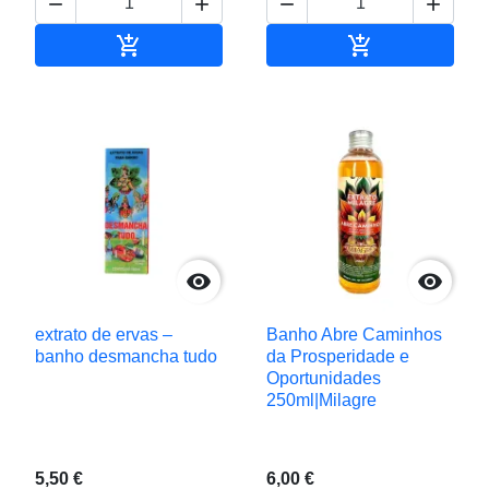






Adicionar ao carrinho
Adicionar ao c


extrato de ervas –
Banho Abre Caminhos
banho desmancha tudo
da Prosperidade e
Oportunidades
250ml|Milagre
5,50 €
6,00 €