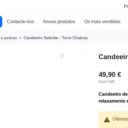
Contacte-nos
Novos produtos
Os mais vendidos
s e pedras
Candeeiro Selenite - Torre Chakras
search
Candeeir
Next
49,90 €
Com IVA
Candeeiro de 
relaxamento 

Últimos