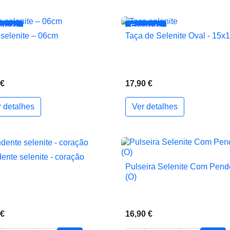
otado
Esgotado
e selenite – 06cm
Taça de Selenite Oval - 15x


Vista rápida
Vista rápida
 €
17,90 €
r detalhes
Ver detalhes
ho
ente selenite - coração

Vista rápida
Pulseira Selenite Com Pend

Vista rápida
(O)
 €
16,90 €