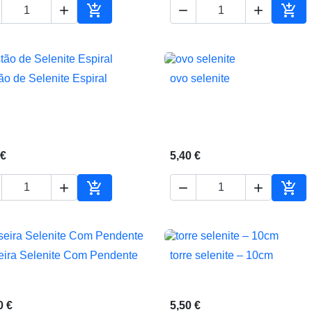





ho
Adicionar ao carrinho
Adic
ão de Selenite Espiral
ovo selenite


Vista rápida
Vista rápida
 €
5,40 €





ho
Adicionar ao carrinho
Adic
eira Selenite Com Pendente
torre selenite – 10cm


Vista rápida
Vista rápida
0 €
5,50 €