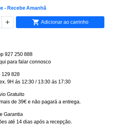
je - Recebe Amanhã


Adicionar ao carrinho
p 927 250 888
qui para falar connosco
 129 828
ex. 9H ás 12:30 / 13:30 ás 17:30
io Gratuito
ais de 39€ e não pagará a entrega.
e Garantia
es até 14 dias após a recepção.