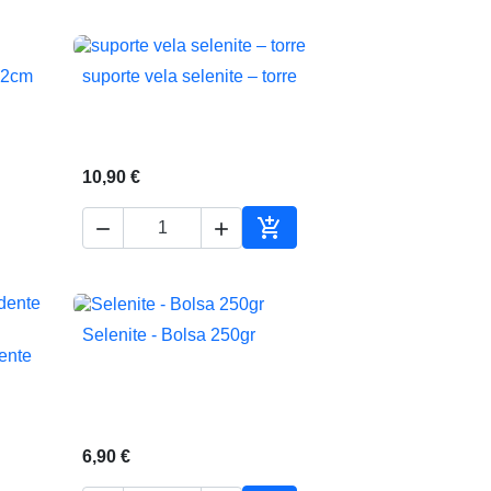
12cm
suporte vela selenite – torre

Vista rápida
10,90 €



Adicionar ao carrinho
Selenite - Bolsa 250gr

Vista rápida
ente
6,90 €