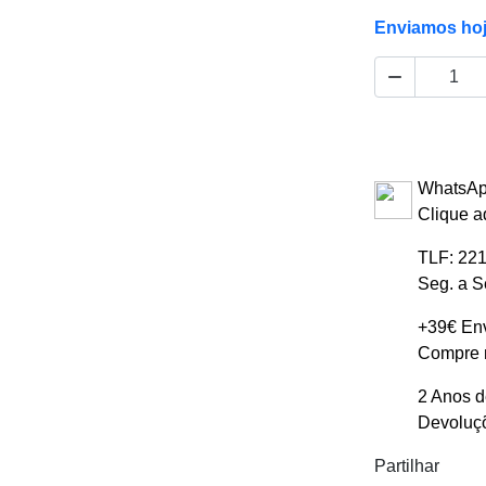
Enviamos ho

WhatsAp
Clique a
TLF: 221
Seg. a S
+39€ Env
Compre m
2 Anos d
Devoluçõ
Partilhar