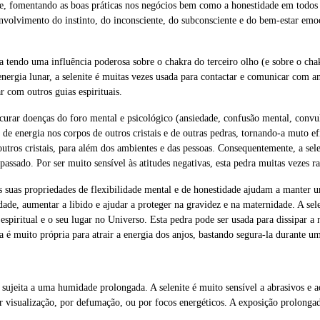
, fomentando as boas práticas nos negócios bem como a honestidade em todos o
envolvimento do instinto, do inconsciente, do subconsciente e do bem-estar emo
ca tendo uma influência poderosa sobre o chakra do terceiro olho (e sobre o cha
energia lunar, a selenite é muitas vezes usada para contactar e comunicar com 
r com outros guias espirituais.
 curar doenças do foro mental e psicológico (ansiedade, confusão mental, convul
 de energia nos corpos de outros cristais e de outras pedras, tornando-a muto e
 outros cristais, para além dos ambientes e das pessoas. Consequentemente, a sel
assado. Por ser muito sensível às atitudes negativas, esta pedra muitas vezes ra
s suas propriedades de flexibilidade mental e de honestidade ajudam a manter 
lidade, aumentar a libido e ajudar a proteger na gravidez e na maternidade. A s
espiritual e o seu lugar no Universo. Esta pedra pode ser usada para dissipar a
 é muito própria para atrair a energia dos anjos, bastando segura-la durante um
sujeita a uma humidade prolongada. A selenite é muito sensível a abrasivos e a
r visualização, por defumação, ou por focos energéticos. A exposição prolongada