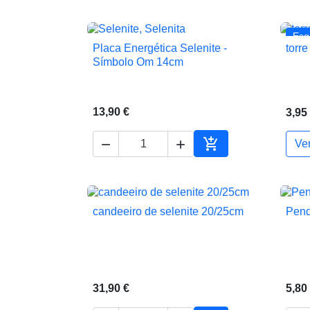
Esg
Placa Energética Selenite -
torr

Vista rápida
Símbolo Om 14cm
13,90 €
3,95



Ve
Adicionar ao carrin
candeeiro de selenite 20/25cm
Pend

Vista rápida
31,90 €
5,80