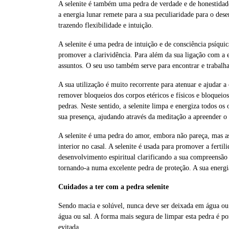
A selenite é também uma pedra de verdade e de honestidade
a energia lunar remete para a sua peculiaridade para o des
trazendo flexibilidade e intuição.
A selenite é uma pedra de intuição e de consciência psíqui
promover a clarividência. Para além da sua ligação com a 
assuntos. O seu uso também serve para encontrar e trabalha
A sua utilização é muito recorrente para atenuar e ajudar a
remover bloqueios dos corpos etéricos e físicos e bloqueios
pedras. Neste sentido, a selenite limpa e energiza todos os
sua presença, ajudando através da meditação a apreender o p
A selenite é uma pedra do amor, embora não pareça, mas a
interior no casal. A selenite é usada para promover a ferti
desenvolvimento espiritual clarificando a sua compreensão 
tornando-a numa excelente pedra de proteção. A sua energia
Cuidados a ter com a pedra selenite
Sendo macia e solúvel, nunca deve ser deixada em água ou 
água ou sal. A forma mais segura de limpar esta pedra é po
evitada.