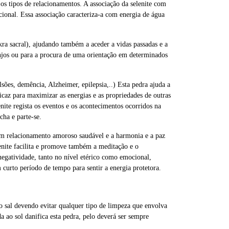
s tipos de relacionamentos. A associação da selenite com
cional. Essa associação caracteriza-a com energia de água
kra sacral), ajudando também a aceder a vidas passadas e a
anjos ou para a procura de uma orientação em determinados
sões, demência, Alzheimer, epilepsia,..) Esta pedra ajuda a
ficaz para maximizar as energias e as propriedades de outras
enite regista os eventos e os acontecimentos ocorridos na
cha e parte-se.
um relacionamento amoroso saudável e a harmonia e a paz
elenite facilita e promove também a meditação e o
 negatividade, tanto no nível etérico como emocional,
 curto período de tempo para sentir a energia protetora.
o sal devendo evitar qualquer tipo de limpeza que envolva
 ao sol danifica esta pedra, pelo deverá ser sempre