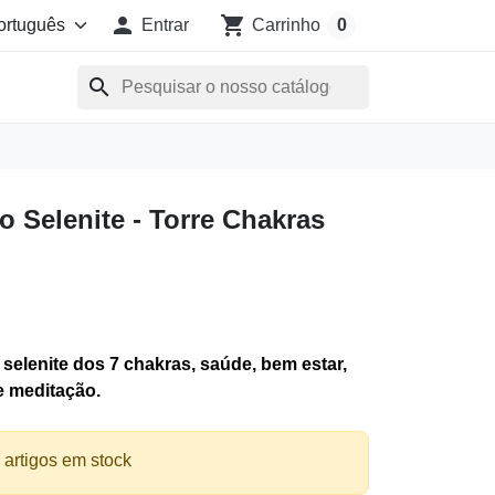

shopping_cart
Entrar
Carrinho
0
search
o Selenite - Torre Chakras
selenite dos 7 chakras, saúde, bem estar,
e meditação.
 artigos em stock