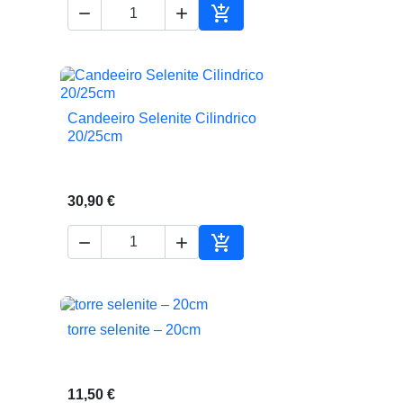



ionar ao carrinho
Adicionar ao carrinho
Candeeiro Selenite Cilindrico

Vista rápida
20/25cm
30,90 €



ionar ao carrinho
Adicionar ao carrinho
torre selenite – 20cm

Vista rápida
11,50 €