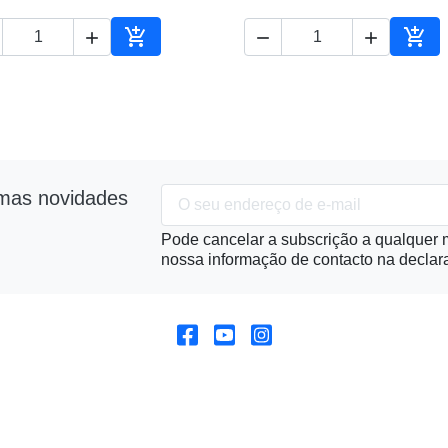





ho
Adicionar ao carrinho
Adic
imas novidades
Pode cancelar a subscrição a qualquer m
nossa informação de contacto na declara