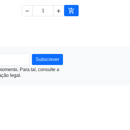



ionar ao carrinho
Adicionar ao carrinho
omento. Para tal, consulte a
ção legal.