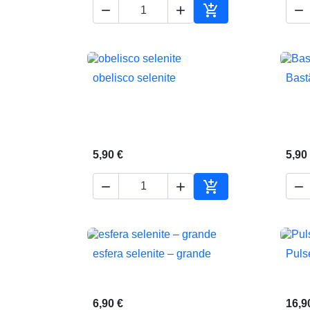




Adicionar ao carrin
obelisco selenite
Bast

Vista rápida
5,90 €
5,90




Adicionar ao carrin
esfera selenite – grande
Puls

Vista rápida
6,90 €
16,9