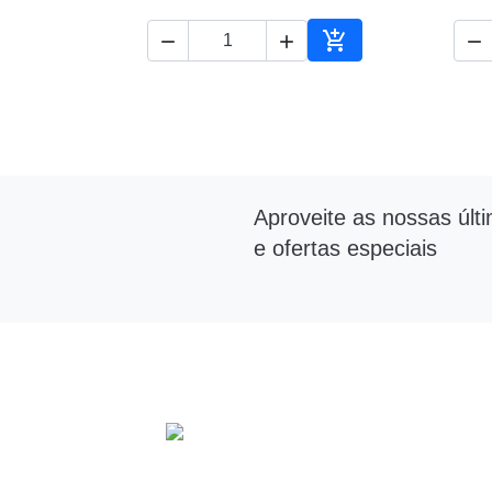




Adicionar ao carrin
Aproveite as nossas últ
e ofertas especiais