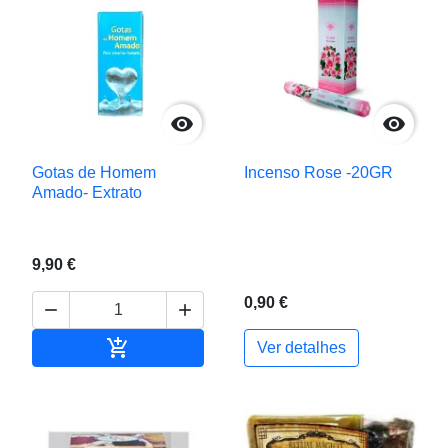


Gotas de Homem
Incenso Rose -20GR
Amado- Extrato
9,90 €
0,90 €



Adicionar ao carrinho
Ver detalhes