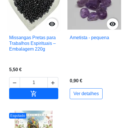


Missangas Pretas para
Ametista - pequena
Trabalhos Espirituais –
Embalagem 220g
5,50 €
0,90 €



Adicionar ao carrinho
Ver detalhes
Esgotado