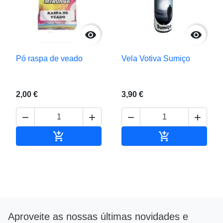


Pó raspa de veado
Vela Votiva Sumiço
2,00 €
3,90 €






Adicionar ao carrinho
Adicionar ao c
Aproveite as nossas últimas novidades e