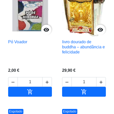


Pó Voador
livro dourado de
buddha – abundância e
felicidade
2,00 €
29,90 €






Adicionar ao carrinho
Adicionar ao c
Esgotado
Esgotado