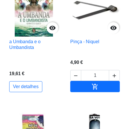


a Umbanda e o
Pinça - Niquel
Umbandista
4,90 €
19,61 €



Adicionar ao c
Ver detalhes