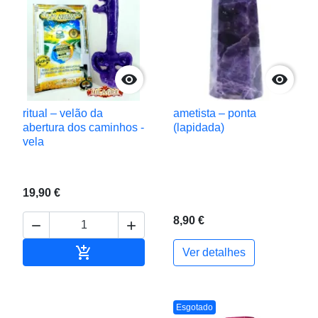


ritual – velão da
ametista – ponta
abertura dos caminhos -
(lapidada)
vela
19,90 €
8,90 €



Adicionar ao carrinho
Ver detalhes
Esgotado