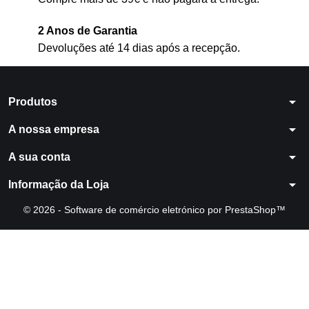
2 Anos de Garantia
Devoluções até 14 dias após a recepção.
arrow_drop_down
Produtos
arrow_drop_down
A nossa empresa
arrow_drop_down
A sua conta
arrow_drop_down
Informação da Loja
© 2026 - Software de comércio eletrónico por PrestaShop™