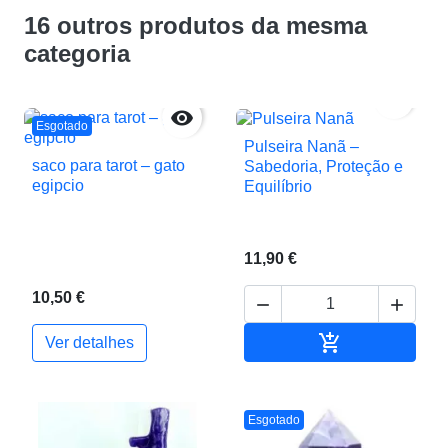
16 outros produtos da mesma
categoria


Esgotado
Pulseira Nanã –
saco para tarot – gato
Sabedoria, Proteção e
egipcio
Equilíbrio
11,90 €
10,50 €



Adicionar ao c
Ver detalhes
Esgotado