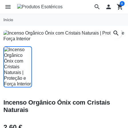
0
menu
search

shopping_cart
Início
search
Incenso Orgânico Ónix com Cristais
Naturais
2,60 €