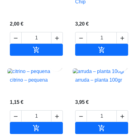
Chip
2,00 €
3,20 €






Adicionar ao carrinho
Adicionar ao c


citrino – pequena
arruda – planta 100gr
1,15 €
3,95 €






Adicionar ao carrinho
Adicionar ao c