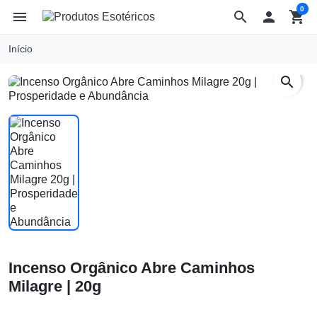
0
menu
search

shopping_cart
Início
search
Incenso Orgânico Abre Caminhos
Milagre | 20g