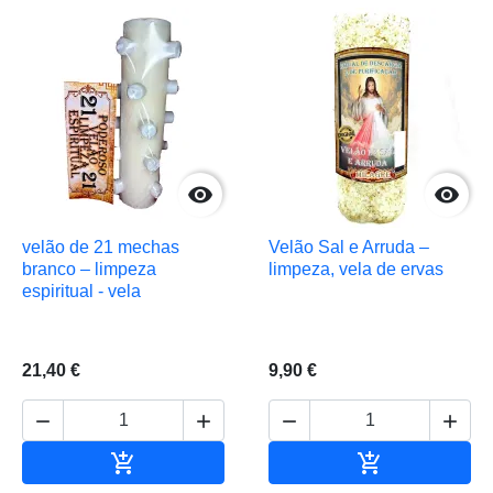


velão de 21 mechas
Velão Sal e Arruda –
branco – limpeza
limpeza, vela de ervas
espiritual - vela
21,40 €
9,90 €






Adicionar ao carrinho
Adicionar ao 