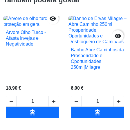

Arvore Olho Turco -

Afasta Invejas e
Negatividade
Banho Abre Caminhos da
Prosperidade e
Oportunidades
250ml|Milagre
18,90 €
6,00 €






Adicionar ao carrinho
Adicionar ao 