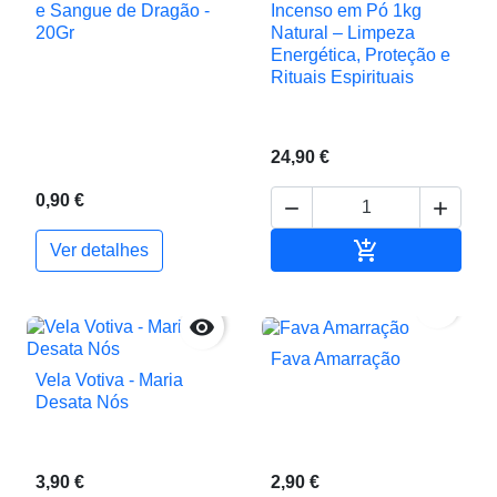
e Sangue de Dragão -
Incenso em Pó 1kg
20Gr
Natural – Limpeza
Energética, Proteção e
Rituais Espirituais
24,90 €
0,90 €



Adicionar ao c
Ver detalhes


Fava Amarração
Vela Votiva - Maria
Desata Nós
3,90 €
2,90 €