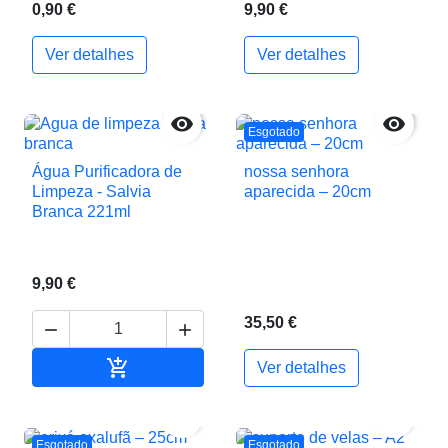
0,90 €
9,90 €
Ver detalhes
Ver detalhes


Esgotado
Água Purificadora de
nossa senhora
Limpeza - Salvia
aparecida – 20cm
Branca 221ml
9,90 €
35,50 €



Adicionar ao carrinho
Ver detalhes


Esgotado
Esgotado