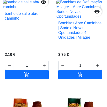


banho de sal e abre
caminho
Bombitas Abre Caminhos
| Sorte e Novas
Oportunidades 4
Unidades | Milagre
2,10 €
3,75 €






Adicionar ao carrinho
Adicionar ao 