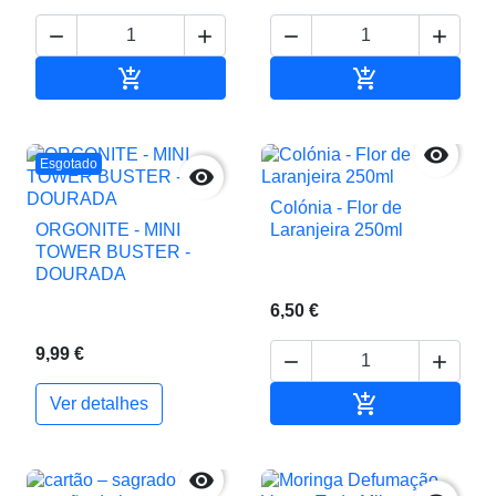






Adicionar ao carrinho
Adicionar ao c

Esgotado

Colónia - Flor de
ORGONITE - MINI
Laranjeira 250ml
TOWER BUSTER -
DOURADA
6,50 €
9,99 €



Adicionar ao c
Ver detalhes
