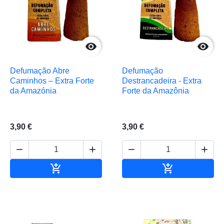


Defumação Abre
Defumação
Caminhos – Extra Forte
Destrancadeira - Extra
da Amazónia
Forte da Amazônia
3,90 €
3,90 €






Adicionar ao carrinho
Adicionar ao 