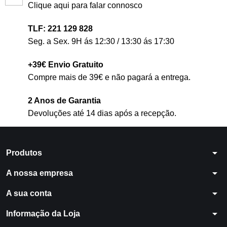
Clique aqui para falar connosco
TLF: 221 129 828
Seg. a Sex. 9H ás 12:30 / 13:30 ás 17:30
+39€ Envio Gratuito
Compre mais de 39€ e não pagará a entrega.
2 Anos de Garantia
Devoluções até 14 dias após a recepção.
arrow_drop_down
Produtos
arrow_drop_down
A nossa empresa
arrow_drop_down
A sua conta
arrow_drop_down
Informação da Loja