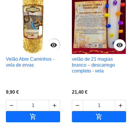


Velão Abre Caminhos -
velão de 21 magias
vela de ervas
branco – descarrego
completo - vela
9,90 €
21,40 €






Adicionar ao carrinho
Adicionar ao 