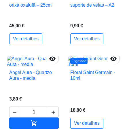
orixá oxalufã – 25cm
suporte de velas – A2
45,00 €
9,90 €
Ver detalhes
Ver detalhes


Esgotado
Angel Aura - Quartzo
Floral Saint Germain -
Aura - media
10ml
3,80 €
18,80 €



Adicionar ao carrinho
Ver detalhes