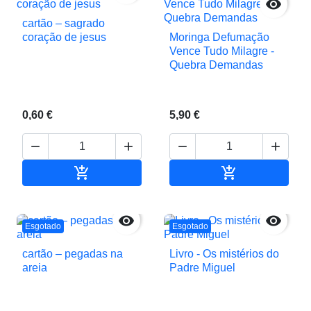

cartão – sagrado
coração de jesus
Moringa Defumação
Vence Tudo Milagre -
Quebra Demandas
0,60 €
5,90 €






Adicionar ao carrinho
Adicionar ao c


Esgotado
Esgotado
cartão – pegadas na
Livro - Os mistérios do
areia
Padre Miguel