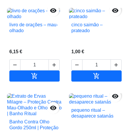


livro de orações – mau-
cinco saimão –
olhado
prateado
6,15 €
1,00 €






Adicionar ao carrinho
Adicionar ao c


pequeno ritual –
desaparece satanás
Banho Contra Olho
Gordo 250ml | Proteção