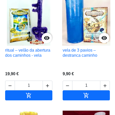


ritual – velão da abertura
vela de 3 pavios –
dos caminhos - vela
destranca caminho
19,90 €
9,90 €






Adicionar ao carrinho
Adicionar ao 