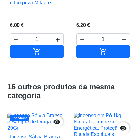
e Limpeza Milagre
6,00 €
6,20 €






Adicionar ao carrinho
Adicionar ao c
16 outros produtos da mesma
categoria
Esgotado


Incenso Sálvia Branca