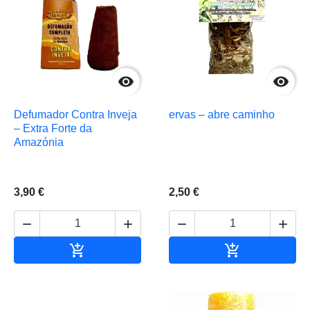


Defumador Contra Inveja
ervas – abre caminho
– Extra Forte da
Amazónia
3,90 €
2,50 €






Adicionar ao carrinho
Adicionar ao 