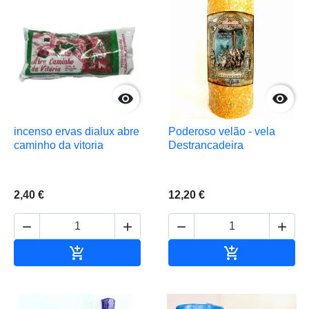


incenso ervas dialux abre
Poderoso velão - vela
caminho da vitoria
Destrancadeira
2,40 €
12,20 €






Adicionar ao carrinho
Adicionar ao 