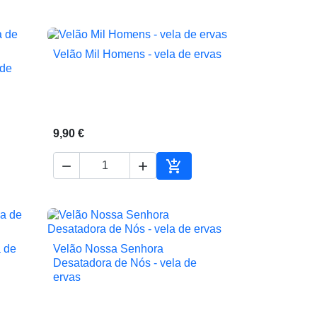
ionar ao carrinho
Adicionar ao carrinho
Velão Mil Homens - vela de ervas

Vista rápida
 de
9,90 €



ionar ao carrinho
Adicionar ao carrinho
a de
Velão Nossa Senhora

Vista rápida
Desatadora de Nós - vela de
ervas