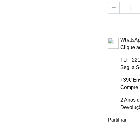

WhatsAp
Clique a
TLF: 221
Seg. a S
+39€ Env
Compre m
2 Anos d
Devoluçõ
Partilhar