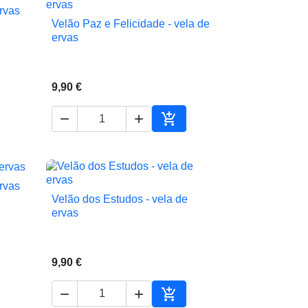
ervas
Velão Paz e Felicidade - vela de

Vista rápida
ervas
9,90 €



ionar ao carrinho
Adicionar ao carrinho
ervas
Velão dos Estudos - vela de

Vista rápida
ervas
9,90 €


