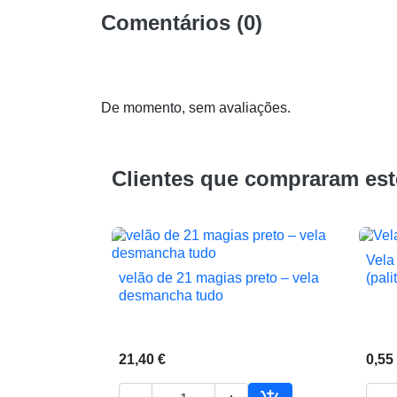
Comentários (0)
De momento, sem avaliações.
Clientes que compraram es
Vela
velão de 21 magias preto – vela
(pali

Vista rápida
desmancha tudo
21,40 €
0,55