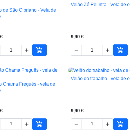
Velão Zé Pelintra - Vela de 

Vista rápida
o de São Cipriano - Vela de

Vista rápida
s
 €
9,90 €





ho
Adicionar ao carrinho
Adic
Velão do trabalho - vela de 

Vista rápida
o Chama Freguês - vela de

Vista rápida
s
 €
9,90 €




