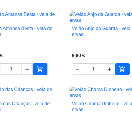
ho
Adicionar ao carrinho
Adic
o Amansa Besta - vela de
Velão Anjo da Guarda - vela


Vista rápida
Vista rápida
s
ervas
 €
9,90 €





ho
Adicionar ao carrinho
Adic
o das Crianças - vela de
Velão Chama Dinheiro - vel


Vista rápida
Vista rápida
s
ervas