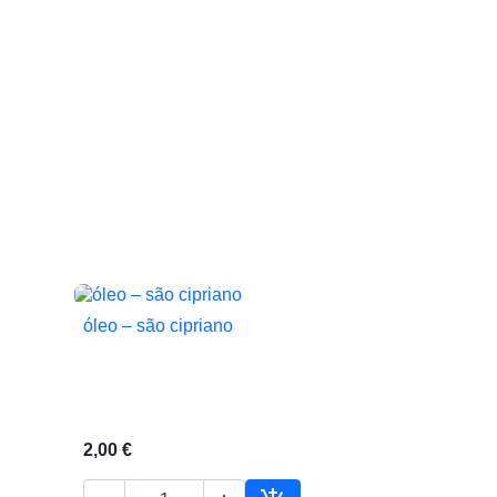
óleo – são cipriano

Vista rápida
2,00 €