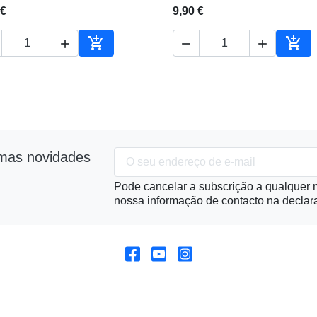
 €
9,90 €





ho
Adicionar ao carrinho
Adic
imas novidades
Pode cancelar a subscrição a qualquer m
nossa informação de contacto na declara