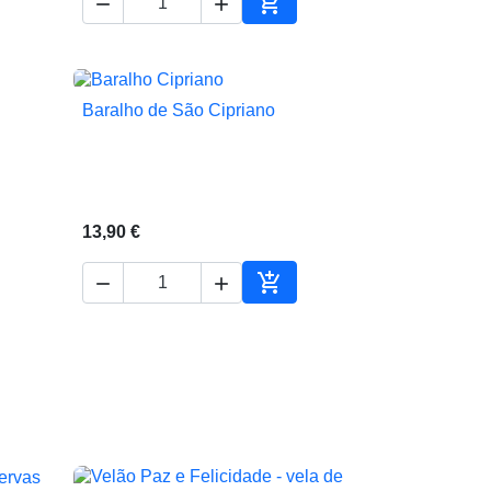



ionar ao carrinho
Adicionar ao carrinho
Baralho de São Cipriano

Vista rápida
13,90 €



ionar ao carrinho
Adicionar ao carrinho