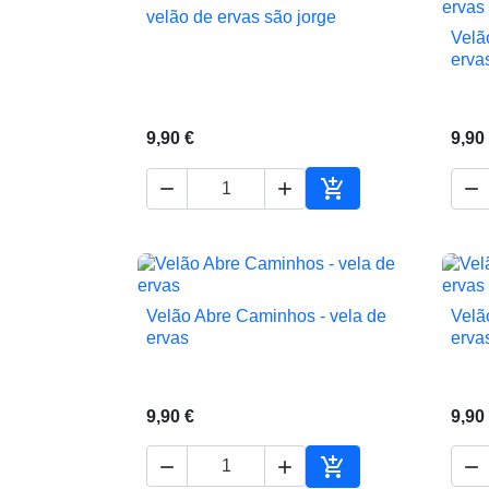
velão de ervas são jorge

Vista rápida
Velã
erva
9,90 €
9,90




Adicionar ao carrin
Velão Abre Caminhos - vela de
Velã

Vista rápida
ervas
erva
9,90 €
9,90



