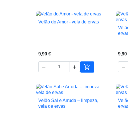
Adicionar ao carrin
Velão do Amor - vela de ervas

Vista rápida
Velã
erva
9,90 €
9,90




Adicionar ao carrin
Velão Sal e Arruda – limpeza,
Velã

Vista rápida
vela de ervas
erva