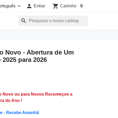

shopping_cart
Entrar
Carrinho
0
search
o Novo - Abertura de Um
2025 para 2026
o Novo ou para Novos Recomeços a
ra do Ano !
je - Recebe Amanhã