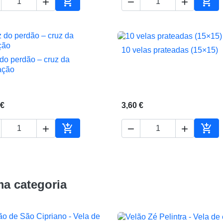





ho
Adicionar ao carrinho
Adic
10 velas prateadas (15×15)

Vista rápida
 do perdão – cruz da

Vista rápida
ação
 €
3,60 €





Adicionar ao carrinho
Adic
a categoria