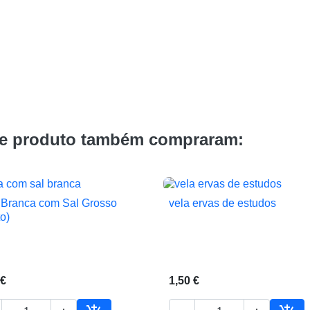
te produto também compraram:
 Branca com Sal Grosso
vela ervas de estudos


Vista rápida
Vista rápida
to)
 €
1,50 €