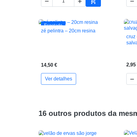




Adicionar ao carrin
Esgotado
zé pelintra – 20cm resina

Vista rápida
cruz
salv
2,95
14,50 €

Ver detalhes
16 outros produtos da mesm