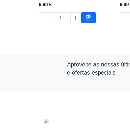
9,90 €
9,90




Adicionar ao carrin
Aproveite as nossas últ
e ofertas especiais