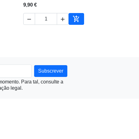
9,90 €



ionar ao carrinho
Adicionar ao carrinho
omento. Para tal, consulte a
ção legal.