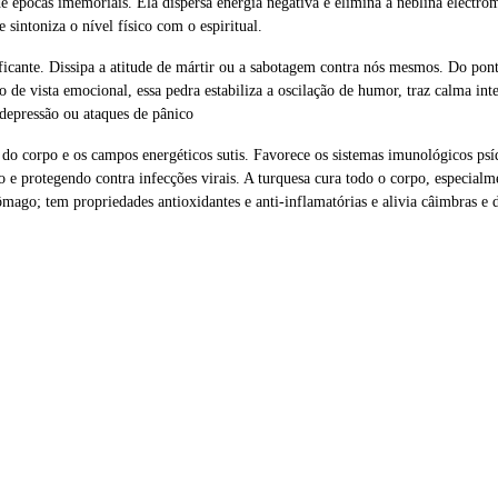
 épocas imemoriais. Ela dispersa energia negativa e elimina a neblina electro
e sintoniza o nível físico com o espiritual.
ficante. Dissipa a atitude de mártir ou a sabotagem contra nós mesmos. Do ponto
o de vista emocional, essa pedra estabiliza a oscilação de humor, traz calma in
 depressão ou ataques de pânico
 do corpo e os campos energéticos sutis. Favorece os sistemas imunológicos psíqu
o e protegendo contra infecções virais. A turquesa cura todo o corpo, especialme
mago; tem propriedades antioxidantes e anti-inflamatórias e alivia câimbras e 