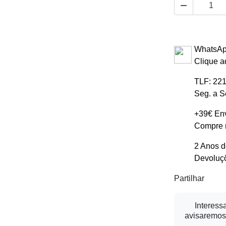

WhatsAp
Clique a
TLF: 221
Seg. a S
+39€ Env
Compre m
2 Anos d
Devoluçõ
Partilhar
Interess
avisaremos