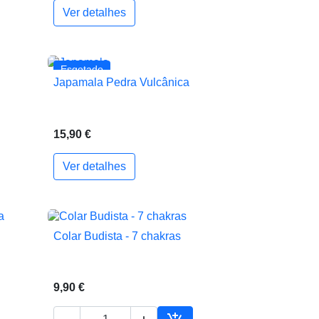
Ver detalhes
Esgotado
Japamala Pedra Vulcânica

Vista rápida
15,90 €
Ver detalhes
Colar Budista - 7 chakras

Vista rápida
9,90 €