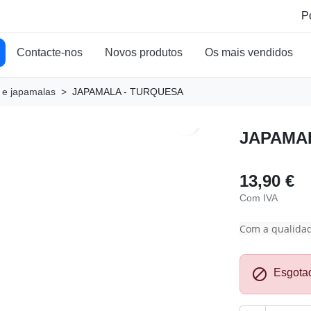
Contacte-nos
Novos produtos
Os mais vendidos
 e japamalas
JAPAMALA - TURQUESA
search
JAPAMA
13,90 €
Com IVA
Com a qualidad

Esgota