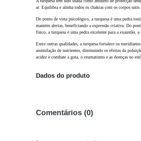
A turquesa tem sido usada como amuleto de protecção desde
ar. Equilibra e alinha todos os chakras com os corpos sutis 
Do ponto de vista psicológico, a turquesa é uma pedra toni
mantém alertas, beneficiando a expressão criativa. Do pont
físico, a turquesa é uma pedra excelente para a exaustão, a
Entre outras qualidades, a turquesa fortalece os meridianos
assimilação de nutrientes, diminuindo os efeitos da poluiçã
acidez e combate a gota, o reumatismo e as doenças no estô
Dados do produto
Comentários (0)