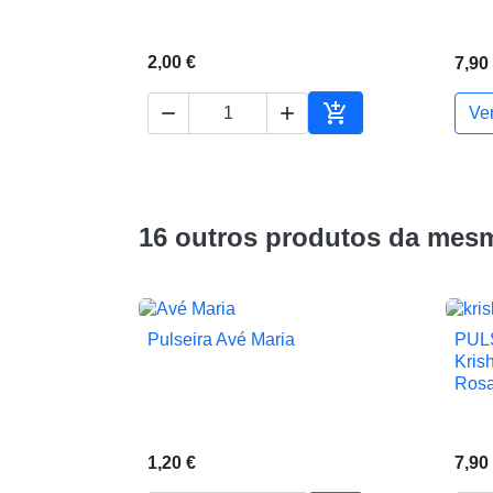
2,00 €
7,90



Ve
Adicionar ao carrin
16 outros produtos da mesm
Pulseira Avé Maria
PUL

Vista rápida
Kris
Ros
1,20 €
7,90