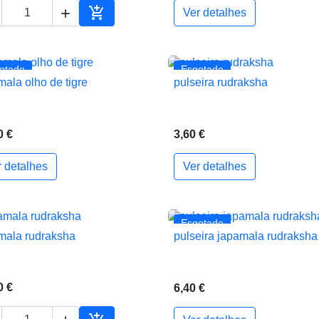


Ver detalhes
ho
Adicionar ao carrinho
otado
Esgotado
mala olho de tigre
pulseira rudraksha


Vista rápida
Vista rápida
0 €
3,60 €
r detalhes
Ver detalhes
ho
Esgotado
mala rudraksha
pulseira japamala rudraksha


Vista rápida
Vista rápida
0 €
6,40 €