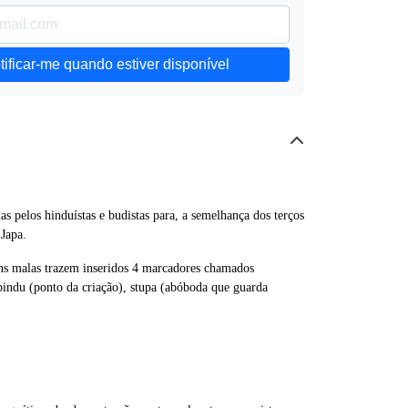
tificar-me quando estiver disponível
s pelos hinduístas e budistas para, a semelhança dos terços
 Japa.
lguns malas trazem inseridos 4 marcadores chamados
bindu (ponto da criação), stupa (abóboda que guarda