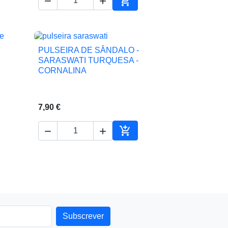



Adicionar ao carrinho
PULSEIRA DE SÂNDALO -

Vista rápida
SARASWATI TURQUESA -
CORNALINA
7,90 €



ionar ao carrinho
Adicionar ao carrinho