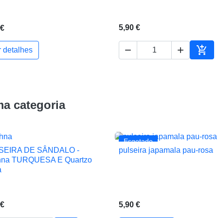
5,90 €
 €



r detalhes
ho
Adic
a categoria
Esgotado
SEIRA DE SÂNDALO -
pulseira japamala pau-rosa


Vista rápida
Vista rápida
hna TURQUESA E Quartzo
a
 €
5,90 €