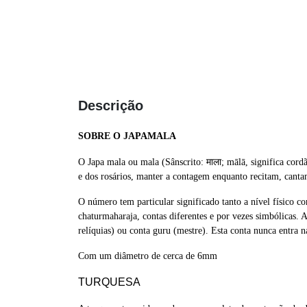
Descrição
SOBRE O JAPAMALA
O Japa mala ou mala (Sânscrito: माला; mālā, significa cord
e dos rosários, manter a contagem enquanto recitam, cant
O número tem particular significado tanto a nível físico co
chaturmaharaja, contas diferentes e por vezes simbólicas.
relíquias) ou conta guru (mestre). Esta conta nunca entra
Com um diâmetro de cerca de 6mm
TURQUES
A