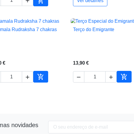


Ver detalhes
ho
Adicionar ao carrinho
mala Rudraksha 7 chakras
Terço do Emigrante


Vista rápida
Vista rápida
0 €
13,90 €





Adicionar ao carrinho
Adic
imas novidades