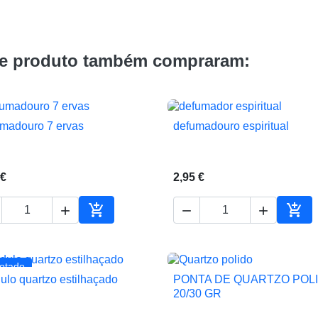
te produto também compraram:
madouro 7 ervas
defumadouro espiritual


Vista rápida
Vista rápida
 €
2,95 €





ho
Adicionar ao carrinho
Adic
otado
ulo quartzo estilhaçado
PONTA DE QUARTZO POLI


Vista rápida
Vista rápida
20/30 GR