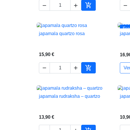




Adicionar ao carrin
Esg
japamala quartzo rosa
japa

Vista rápida
15,90 €
16,9



Ve
Adicionar ao carrin
japamala rudraksha – quartzo
japa

Vista rápida
13,90 €
10,9