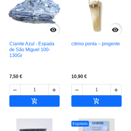


Cianite Azul - Espada
citrino ponta – pingente
de São Miguel 100-
130Gr
7,50 €
10,90 €






Adicionar ao carrinho
Adicionar ao c
Esgotado