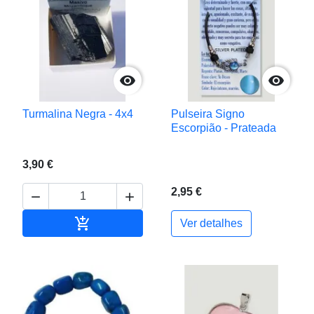


Turmalina Negra - 4x4
Pulseira Signo
Escorpião - Prateada
3,90 €
2,95 €



Adicionar ao carrinho
Ver detalhes