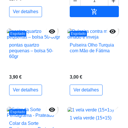



Adicionar ao c
Ver detalhes


Esgotado
Esgotado
pontas quartzo
Pulseira Olho Turquia
pequenas – bolsa 50-
com Mão de Fátima
60gr
3,90 €
3,00 €
Ver detalhes
Ver detalhes


Esgotado
1 vela verde (15×15)
Colar da Sorte