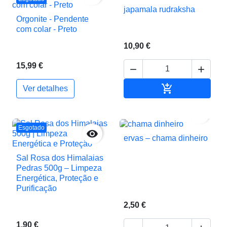
japamala rudraksha
Orgonite - Pendente
com colar - Preto
10,90 €
15,99 €



Adicionar ao c
Ver detalhes

Esgotado

ervas – chama dinheiro
Sal Rosa dos Himalaias
Pedras 500g – Limpeza
Energética, Proteção e
Purificação
2,50 €
1,90 €