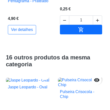
Pentagrama - Prateado
0,25 €
4,90 €



Adicionar ao c
Ver detalhes
16 outros produtos da mesma
categoria


Jaspe Leopardo - Oval
Pulseira Crisocola -
Chip