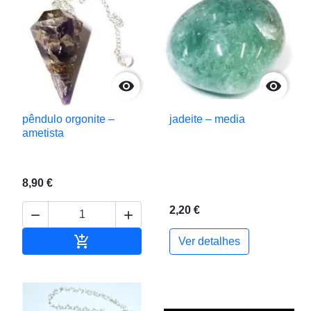


pêndulo orgonite –
jadeite – media
ametista
8,90 €
2,20 €



Adicionar ao carrinho
Ver detalhes