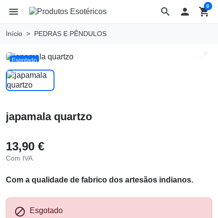
0
menu
search

shopping_cart
Início
PEDRAS E PÊNDULOS
search
Esgotado
japamala quartzo
13,90 €
Com IVA
Com a qualidade de fabrico dos artesãos indianos.

Esgotado