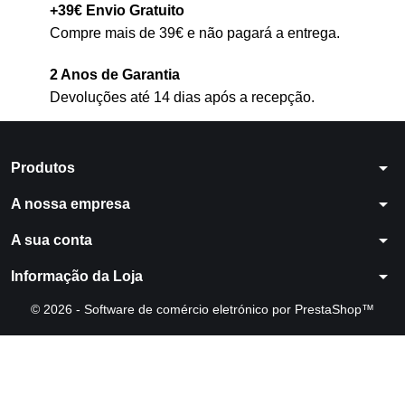
+39€ Envio Gratuito
Compre mais de 39€ e não pagará a entrega.
2 Anos de Garantia
Devoluções até 14 dias após a recepção.
arrow_drop_down
Produtos
arrow_drop_down
A nossa empresa
arrow_drop_down
A sua conta
arrow_drop_down
Informação da Loja
© 2026 - Software de comércio eletrónico por PrestaShop™