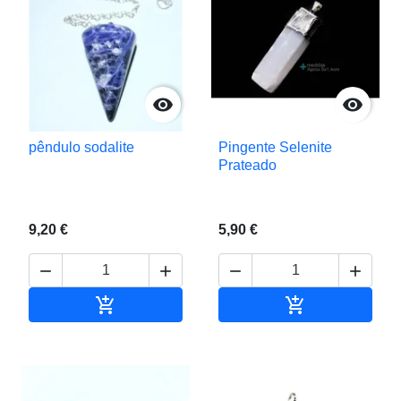


pêndulo sodalite
Pingente Selenite
Prateado
9,20 €
5,90 €






Adicionar ao carrinho
Adicionar ao c