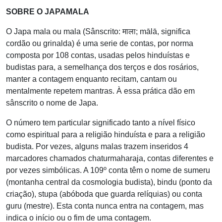
SOBRE O JAPAMALA
O Japa mala ou mala (Sânscrito: माला; mālā, significa
cordão ou grinalda) é uma serie de contas, por norma
composta por 108 contas, usadas pelos hinduístas e
budistas para, a semelhança dos terços e dos rosários,
manter a contagem enquanto recitam, cantam ou
mentalmente repetem mantras. À essa prática dão em
sânscrito o nome de Japa.
O número tem particular significado tanto a nível físico
como espiritual para a religião hinduísta e para a religião
budista. Por vezes, alguns malas trazem inseridos 4
marcadores chamados chaturmaharaja, contas diferentes e
por vezes simbólicas. A 109º conta têm o nome de sumeru
(montanha central da cosmologia budista), bindu (ponto da
criação), stupa (abóboda que guarda relíquias) ou conta
guru (mestre). Esta conta nunca entra na contagem, mas
indica o início ou o fim de uma contagem.