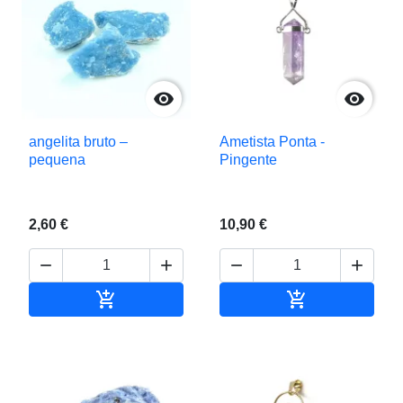


angelita bruto –
Ametista Ponta -
pequena
Pingente
2,60 €
10,90 €






Adicionar ao carrinho
Adicionar ao c