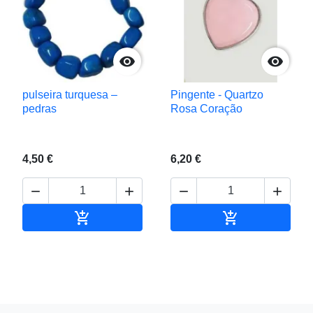


pulseira turquesa –
Pingente - Quartzo
pedras
Rosa Coração
4,50 €
6,20 €






Adicionar ao carrinho
Adicionar ao c