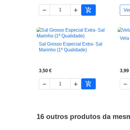



Ve
Adicionar ao carrin
Vela
Sal Grosso Especial Extra- Sal

Vista rápida
Marinho (1ª Qualidade)
3,50 €
3,99




Adicionar ao carrin
16 outros produtos da mesm