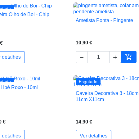
otado
eira Olho de Boi - Chip

Vista rápida
Ametista Ponta - Pingente

Vista rápida
10,90 €
 €



r detalhes
ho
Adic
otado
Esgotado
al Ipê Roxo - 10ml

Vista rápida
Caveira Decorativa 3 - 18cm

Vista rápida
11cm X11cm
0 €
14,90 €
r detalhes
Ver detalhes