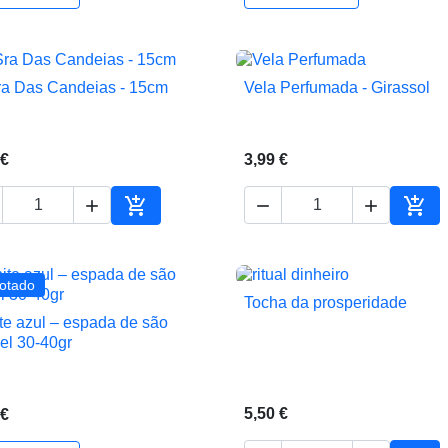
ho
ra Das Candeias - 15cm
Vela Perfumada - Girassol


Vista rápida
Vista rápida
 €
3,99 €





ho
Adicionar ao carrinho
Adic
otado
Tocha da prosperidade

Vista rápida
ite azul – espada de são

Vista rápida
el 30-40gr
5,50 €
 €