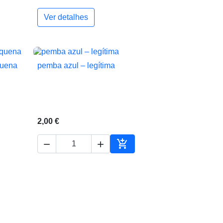
Ver detalhes
ionar ao carrinho
uena
pemba azul – legítima

Vista rápida
2,00 €



ionar ao carrinho
Adicionar ao carrinho