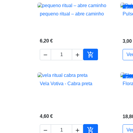
Esg
pequeno ritual – abre caminho
Puls

Vista rápida
6,20 €
3,00



Ve
Adicionar ao carrin
Esg
Vela Votiva - Cabra preta
Flor

Vista rápida
4,60 €
18,8



Ve