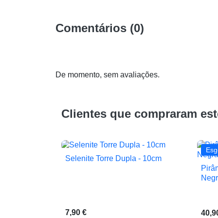
Comentários (0)
De momento, sem avaliações.
Clientes que compraram es
Esg
Selenite Torre Dupla - 10cm

Vista rápida
Pirâ
Negr
7,90 €
40,9