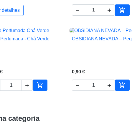



r detalhes
ho
Adic
 Perfumada - Chá Verde
OBSIDIANA NEVADA – Peq


Vista rápida
Vista rápida
 €
0,90 €





ho
Adicionar ao carrinho
Adic
a categoria