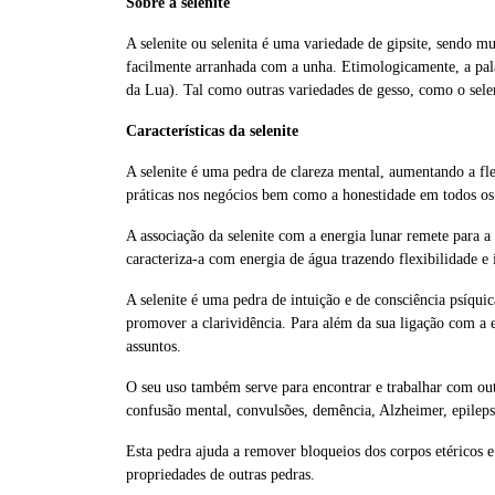
Sobre a selenite
A selenite ou selenita é uma variedade de gipsite, sendo m
facilmente arranhada com a unha. Etimologicamente, a pala
da Lua). Tal como outras variedades de gesso, como o selen
Características da selenite
A selenite é uma pedra de clareza mental, aumentando a fl
práticas nos negócios bem como a honestidade em todos os 
A associação da selenite com a energia lunar remete para a
caracteriza-a com energia de água trazendo flexibilidade e 
A selenite é uma pedra de intuição e de consciência psíqui
promover a clarividência. Para além da sua ligação com a 
assuntos.
O seu uso também serve para encontrar e trabalhar com outro
confusão mental, convulsões, demência, Alzheimer, epilepsi
Esta pedra ajuda a remover bloqueios dos corpos etéricos e 
propriedades de outras pedras.