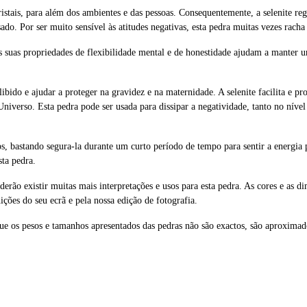
cristais, para além dos ambientes e das pessoas. Consequentemente, a selenite re
do. Por ser muito sensível às atitudes negativas, esta pedra muitas vezes racha 
s suas propriedades de flexibilidade mental e de honestidade ajudam a manter 
 libido e ajudar a proteger na gravidez e na maternidade. A selenite facilita e
 Universo. Esta pedra pode ser usada para dissipar a negatividade, tanto no ní
os, bastando segura-la durante um curto período de tempo para sentir a energia p
ta pedra.
oderão existir muitas mais interpretações e usos para esta pedra. As cores e as d
ições do seu ecrã e pela nossa edição de fotografia.
ue os pesos e tamanhos apresentados das pedras não são exactos, são aproximad