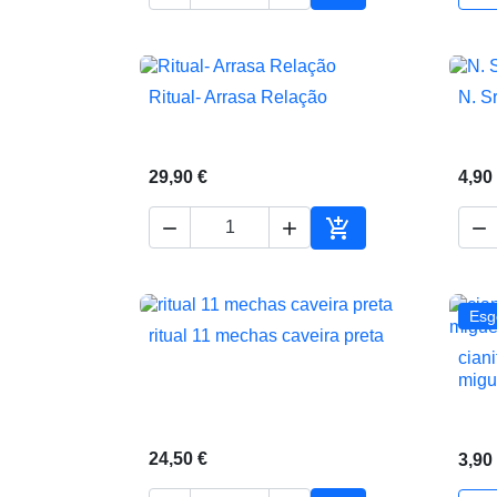
Adicionar ao carrin
Ritual- Arrasa Relação
N. S

Vista rápida
29,90 €
4,90




Adicionar ao carrin
Esg
ritual 11 mechas caveira preta

Vista rápida
cian
migu
24,50 €
3,90