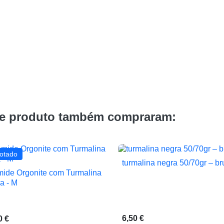
te produto também compraram:
otado
turmalina negra 50/70gr – br

Vista rápida
mide Orgonite com Turmalina

Vista rápida
a - M
6,50 €
0 €