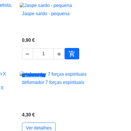
Jaspe sardo - pequena

Vista rápida
0,90 €



ionar ao carrinho
Adicionar ao carrinho
Esgotado
defumador 7 forças espirituais

Vista rápida
 X
4,30 €
Ver detalhes