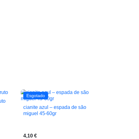
Esgotado
uto
cianite azul – espada de são

Vista rápida
miguel 45-60gr
4,10 €