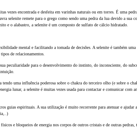
uitas vezes encontrada e desfeita em varinhas naturais ou em torres. É uma ped
vra selenite remete para o grego como sendo uma pedra da lua devido a sua co
ito e o alabastro, a selenite é um composto de sulfato de cálcio hidratado.
exibilidade mental e facilitando a tomada de decisões. A selenite é também uma
tipos de relacionamentos.
 sua peculiaridade para o desenvolvimento do instinto, do inconsciente, do sub
intuição.
ca tendo uma influência poderosa sobre o chakra do terceiro olho (e sobre o cha
energia lunar, a selenite é muitas vezes usada para contactar e comunicar com 
s guias espirituais. A sua utilização é muito recorrente para atenuar e ajudar 
a,..)
físicos e bloqueios de energia nos corpos de outros cristais e de outras pedras