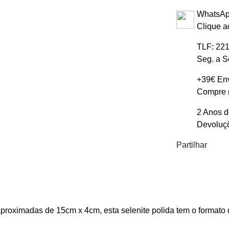
WhatsAp
Clique a
TLF: 221
Seg. a S
+39€ Env
Compre m
2 Anos d
Devoluçõ
Partilhar
proximadas de 15cm x 4cm, esta selenite polida tem o formato 