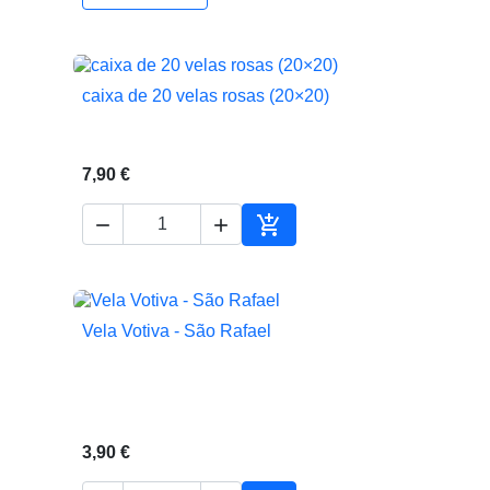
caixa de 20 velas rosas (20×20)

Vista rápida
7,90 €



ionar ao carrinho
Adicionar ao carrinho
Vela Votiva - São Rafael

Vista rápida
3,90 €