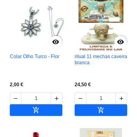


Colar Olho Turco - Flor
ritual 11 mechas caveira
branca
2,00 €
24,50 €






Adicionar ao carrinho
Adicionar ao c