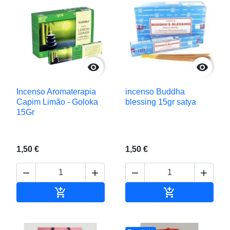


Incenso Aromaterapia
incenso Buddha
Capim Limão - Goloka
blessing 15gr satya
15Gr
1,50 €
1,50 €






Adicionar ao carrinho
Adicionar ao c