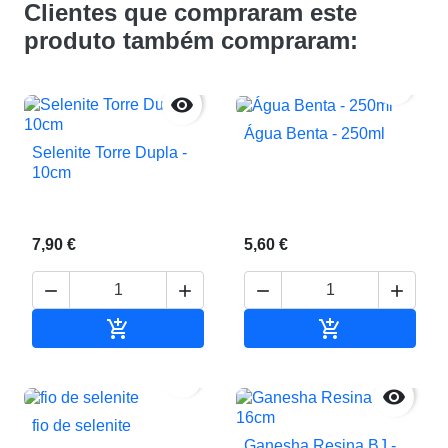
Clientes que compraram este
produto também compraram:


Água Benta - 250ml
Selenite Torre Dupla -
10cm
7,90 €
5,60 €






Adicionar ao carrinho
Adicionar ao c


fio de selenite
Ganesha Resina BJ -