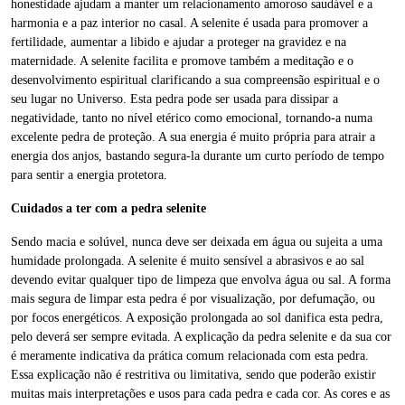
honestidade ajudam a manter um relacionamento amoroso saudável e a
harmonia e a paz interior no casal. A selenite é usada para promover a
fertilidade, aumentar a libido e ajudar a proteger na gravidez e na
maternidade. A selenite facilita e promove também a meditação e o
desenvolvimento espiritual clarificando a sua compreensão espiritual e o
seu lugar no Universo. Esta pedra pode ser usada para dissipar a
negatividade, tanto no nível etérico como emocional, tornando-a numa
excelente pedra de proteção. A sua energia é muito própria para atrair a
energia dos anjos, bastando segura-la durante um curto período de tempo
para sentir a energia protetora.
Cuidados a ter com a pedra selenite
Sendo macia e solúvel, nunca deve ser deixada em água ou sujeita a uma
humidade prolongada. A selenite é muito sensível a abrasivos e ao sal
devendo evitar qualquer tipo de limpeza que envolva água ou sal. A forma
mais segura de limpar esta pedra é por visualização, por defumação, ou
por focos energéticos. A exposição prolongada ao sol danifica esta pedra,
pelo deverá ser sempre evitada. A explicação da pedra selenite e da sua cor
é meramente indicativa da prática comum relacionada com esta pedra.
Essa explicação não é restritiva ou limitativa, sendo que poderão existir
muitas mais interpretações e usos para cada pedra e cada cor. As cores e as