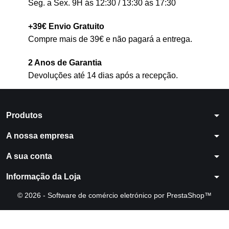
Seg. a Sex. 9H ás 12:30 / 13:30 ás 17:30
+39€ Envio Gratuito
Compre mais de 39€ e não pagará a entrega.
2 Anos de Garantia
Devoluções até 14 dias após a recepção.
arrow_drop_down
Produtos
arrow_drop_down
A nossa empresa
arrow_drop_down
A sua conta
arrow_drop_down
Informação da Loja
© 2026 - Software de comércio eletrónico por PrestaShop™