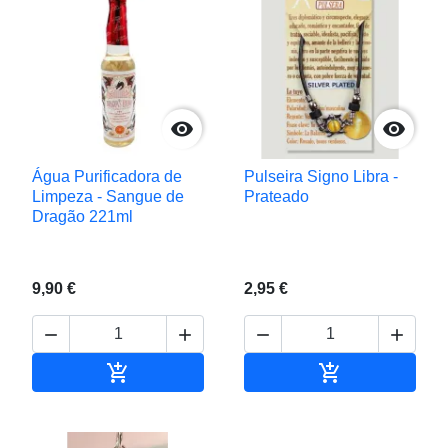


Água Purificadora de
Pulseira Signo Libra -
Limpeza - Sangue de
Prateado
Dragão 221ml
9,90 €
2,95 €






Adicionar ao carrinho
Adicionar ao c