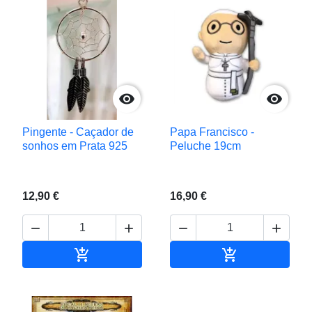


Pingente - Caçador de
Papa Francisco -
sonhos em Prata 925
Peluche 19cm
12,90 €
16,90 €






Adicionar ao carrinho
Adicionar ao c