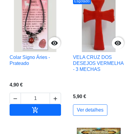
Esgotado


Colar Signo Áries -
VELA CRUZ DOS
Prateado
DESEJOS VERMELHA
- 3 MECHAS
4,90 €
5,90 €



Adicionar ao carrinho
Ver detalhes