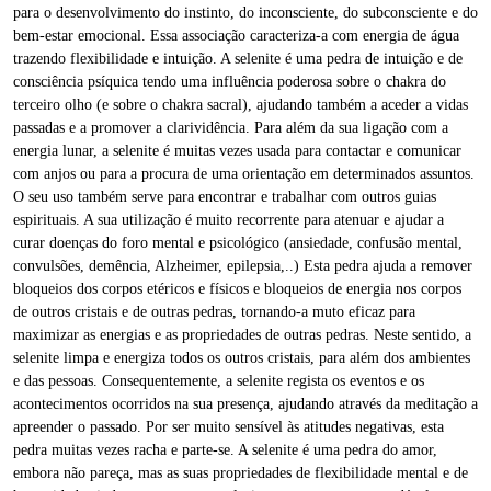
para o desenvolvimento do instinto, do inconsciente, do subconsciente e do
bem-estar emocional. Essa associação caracteriza-a com energia de água
trazendo flexibilidade e intuição. A selenite é uma pedra de intuição e de
consciência psíquica tendo uma influência poderosa sobre o chakra do
terceiro olho (e sobre o chakra sacral), ajudando também a aceder a vidas
passadas e a promover a clarividência. Para além da sua ligação com a
energia lunar, a selenite é muitas vezes usada para contactar e comunicar
com anjos ou para a procura de uma orientação em determinados assuntos.
O seu uso também serve para encontrar e trabalhar com outros guias
espirituais. A sua utilização é muito recorrente para atenuar e ajudar a
curar doenças do foro mental e psicológico (ansiedade, confusão mental,
convulsões, demência, Alzheimer, epilepsia,..) Esta pedra ajuda a remover
bloqueios dos corpos etéricos e físicos e bloqueios de energia nos corpos
de outros cristais e de outras pedras, tornando-a muto eficaz para
maximizar as energias e as propriedades de outras pedras. Neste sentido, a
selenite limpa e energiza todos os outros cristais, para além dos ambientes
e das pessoas. Consequentemente, a selenite regista os eventos e os
acontecimentos ocorridos na sua presença, ajudando através da meditação a
apreender o passado. Por ser muito sensível às atitudes negativas, esta
pedra muitas vezes racha e parte-se. A selenite é uma pedra do amor,
embora não pareça, mas as suas propriedades de flexibilidade mental e de