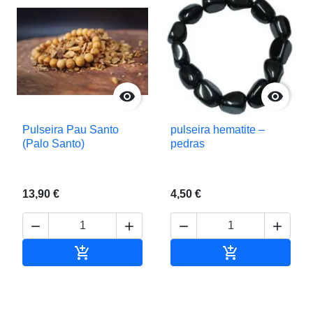


Pulseira Pau Santo
pulseira hematite –
(Palo Santo)
pedras
13,90 €
4,50 €






Adicionar ao carrinho
Adicionar ao c