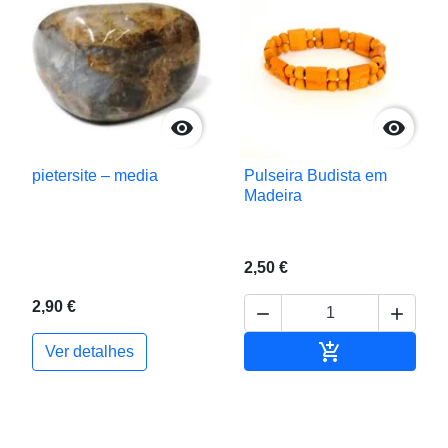


pietersite – media
Pulseira Budista em
Madeira
2,50 €
2,90 €



Adicionar ao c
Ver detalhes