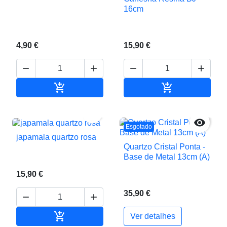
16cm
4,90 €
15,90 €






Adicionar ao carrinho
Adicionar ao c


Esgotado
japamala quartzo rosa
Quartzo Cristal Ponta -
Base de Metal 13cm (A)
15,90 €
35,90 €



Adicionar ao carrinho
Ver detalhes