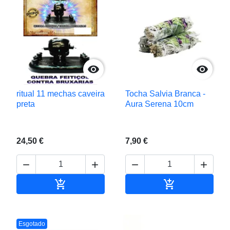


ritual 11 mechas caveira
Tocha Salvia Branca -
preta
Aura Serena 10cm
24,50 €
7,90 €






Adicionar ao carrinho
Adicionar ao c
Esgotado