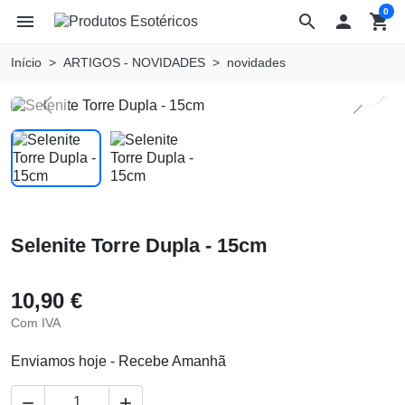
0
menu
search

shopping_cart
Início
ARTIGOS - NOVIDADES
novidades
search
Previous
Next
Selenite Torre Dupla - 15cm
10,90 €
Com IVA
Enviamos hoje - Recebe Amanhã

