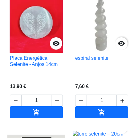


Placa Energética
espiral selenite
Selenite - Anjos 14cm
13,90 €
7,60 €






Adicionar ao carrinho
Adicionar ao c
