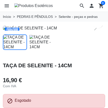
0
menu
search

shopping_cart
Início
PEDRAS E PÊNDULOS
Selenite - peças e pedras
search
Previous
Next
Esgotado
TAÇA DE SELENITE - 14CM
16,90 €
Com IVA

Esgotado