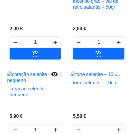
incenso grão – vai de
retro satanás – 50gr
2,00 €
2,60 €






Adicionar ao carrinho
Adicionar ao c


torre selenite – 10cm
coração selenite –
pequeno
5,90 €
5,50 €



