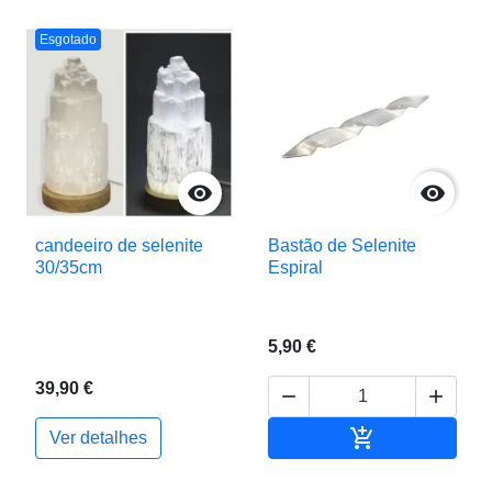
Esgotado


candeeiro de selenite
Bastão de Selenite
30/35cm
Espiral
5,90 €
39,90 €



Adicionar ao c
Ver detalhes