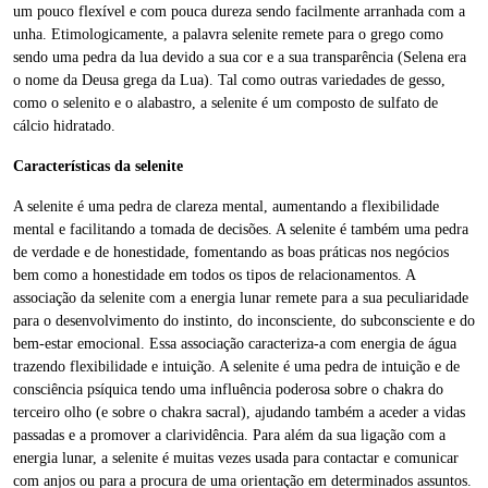
um pouco flexível e com pouca dureza sendo facilmente arranhada com a
unha. Etimologicamente, a palavra selenite remete para o grego como
sendo uma pedra da lua devido a sua cor e a sua transparência (Selena era
o nome da Deusa grega da Lua). Tal como outras variedades de gesso,
como o selenito e o alabastro, a selenite é um composto de sulfato de
cálcio hidratado.
Características da selenite
A selenite é uma pedra de clareza mental, aumentando a flexibilidade
mental e facilitando a tomada de decisões. A selenite é também uma pedra
de verdade e de honestidade, fomentando as boas práticas nos negócios
bem como a honestidade em todos os tipos de relacionamentos. A
associação da selenite com a energia lunar remete para a sua peculiaridade
para o desenvolvimento do instinto, do inconsciente, do subconsciente e do
bem-estar emocional. Essa associação caracteriza-a com energia de água
trazendo flexibilidade e intuição. A selenite é uma pedra de intuição e de
consciência psíquica tendo uma influência poderosa sobre o chakra do
terceiro olho (e sobre o chakra sacral), ajudando também a aceder a vidas
passadas e a promover a clarividência. Para além da sua ligação com a
energia lunar, a selenite é muitas vezes usada para contactar e comunicar
com anjos ou para a procura de uma orientação em determinados assuntos.