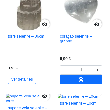


torre selenite – 06cm
coração selenite –
grande
6,90 €
3,95 €



Adicionar ao c
Ver detalhes


torre selenite – 10cm
suporte vela selenite –