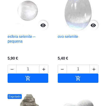


esfera selenite –
ovo selenite
pequena
5,90 €
5,40 €






Adicionar ao carrinho
Adicionar ao c
Esgotado