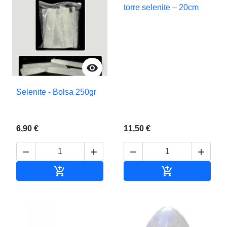
torre selenite – 20cm

Selenite - Bolsa 250gr
6,90 €
11,50 €






Adicionar ao carrinho
Adicionar ao c