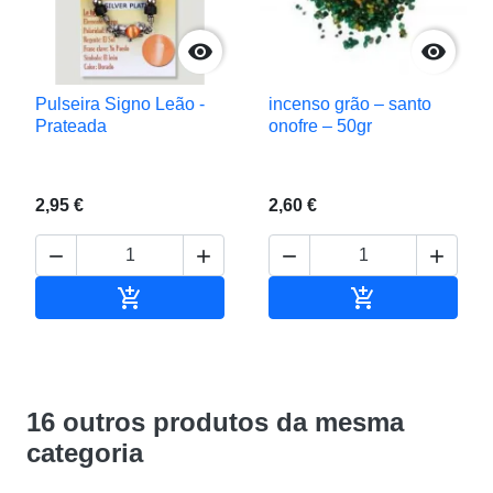


Pulseira Signo Leão -
incenso grão – santo
Prateada
onofre – 50gr
2,95 €
2,60 €






Adicionar ao carrinho
Adicionar ao c
16 outros produtos da mesma
categoria