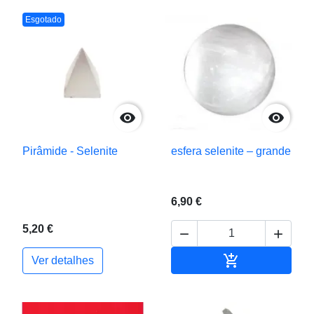
Esgotado


Pirâmide - Selenite
esfera selenite – grande
6,90 €
5,20 €



Adicionar ao c
Ver detalhes