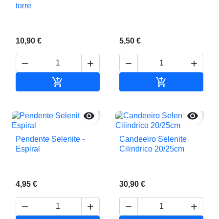
torre
10,90 €
5,50 €






Adicionar ao carrinho
Adicionar ao c


Pendente Selenite -
Candeeiro Selenite
Espiral
Cilindrico 20/25cm
4,95 €
30,90 €



