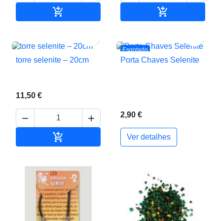


Adicionar ao carrinho
Adicionar ao c


Esgotado
torre selenite – 20cm
Porta Chaves Selenite
11,50 €
2,90 €



Adicionar ao carrinho
Ver detalhes