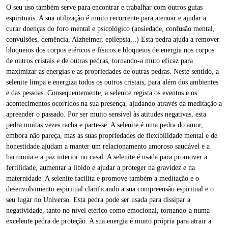
O seu uso também serve para encontrar e trabalhar com outros guias
espirituais. A sua utilização é muito recorrente para atenuar e ajudar a
curar doenças do foro mental e psicológico (ansiedade, confusão mental,
convulsões, demência, Alzheimer, epilepsia,..) Esta pedra ajuda a remover
bloqueios dos corpos etéricos e físicos e bloqueios de energia nos corpos
de outros cristais e de outras pedras, tornando-a muto eficaz para
maximizar as energias e as propriedades de outras pedras. Neste sentido, a
selenite limpa e energiza todos os outros cristais, para além dos ambientes
e das pessoas. Consequentemente, a selenite regista os eventos e os
acontecimentos ocorridos na sua presença, ajudando através da meditação a
apreender o passado. Por ser muito sensível às atitudes negativas, esta
pedra muitas vezes racha e parte-se. A selenite é uma pedra do amor,
embora não pareça, mas as suas propriedades de flexibilidade mental e de
honestidade ajudam a manter um relacionamento amoroso saudável e a
harmonia e a paz interior no casal. A selenite é usada para promover a
fertilidade, aumentar a libido e ajudar a proteger na gravidez e na
maternidade. A selenite facilita e promove também a meditação e o
desenvolvimento espiritual clarificando a sua compreensão espiritual e o
seu lugar no Universo. Esta pedra pode ser usada para dissipar a
negatividade, tanto no nível etérico como emocional, tornando-a numa
excelente pedra de proteção. A sua energia é muito própria para atrair a