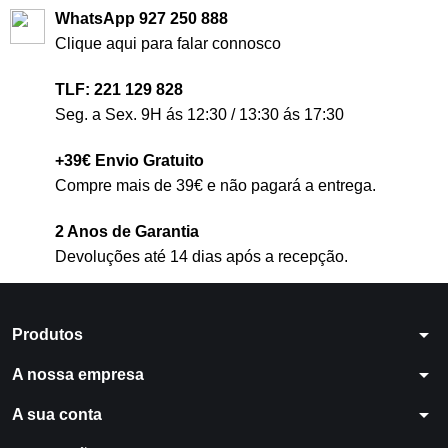
WhatsApp 927 250 888
Clique aqui para falar connosco
TLF: 221 129 828
Seg. a Sex. 9H ás 12:30 / 13:30 ás 17:30
+39€ Envio Gratuito
Compre mais de 39€ e não pagará a entrega.
2 Anos de Garantia
Devoluções até 14 dias após a recepção.
arrow_drop_down
Produtos
arrow_drop_down
A nossa empresa
arrow_drop_down
A sua conta