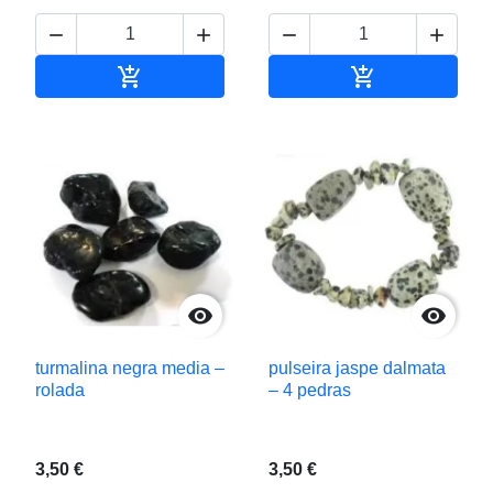






Adicionar ao carrinho
Adicionar ao c


turmalina negra media –
pulseira jaspe dalmata
rolada
– 4 pedras
3,50 €
3,50 €