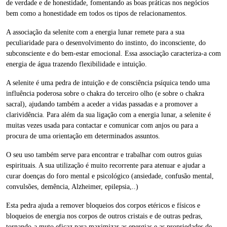
de verdade e de honestidade, fomentando as boas práticas nos negócios
bem como a honestidade em todos os tipos de relacionamentos.
A associação da selenite com a energia lunar remete para a sua
peculiaridade para o desenvolvimento do instinto, do inconsciente, do
subconsciente e do bem-estar emocional. Essa associação caracteriza-a com
energia de água trazendo flexibilidade e intuição.
A selenite é uma pedra de intuição e de consciência psíquica tendo uma
influência poderosa sobre o chakra do terceiro olho (e sobre o chakra
sacral), ajudando também a aceder a vidas passadas e a promover a
clarividência. Para além da sua ligação com a energia lunar, a selenite é
muitas vezes usada para contactar e comunicar com anjos ou para a
procura de uma orientação em determinados assuntos.
O seu uso também serve para encontrar e trabalhar com outros guias
espirituais. A sua utilização é muito recorrente para atenuar e ajudar a
curar doenças do foro mental e psicológico (ansiedade, confusão mental,
convulsões, demência, Alzheimer, epilepsia,..)
Esta pedra ajuda a remover bloqueios dos corpos etéricos e físicos e
bloqueios de energia nos corpos de outros cristais e de outras pedras,
tornando-a muto eficaz para maximizar as energias e as propriedades de