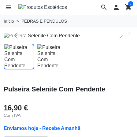
0
menu
search

shopping_cart
Início
PEDRAS E PÊNDULOS
search
Previous
Next
Pulseira Selenite Com Pendente
16,90 €
Com IVA
Enviamos hoje - Recebe Amanhã