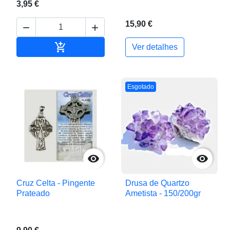
3,95 €
15,90 €



Adicionar ao carrinho
Ver detalhes
Esgotado


Cruz Celta - Pingente
Drusa de Quartzo
Prateado
Ametista - 150/200gr