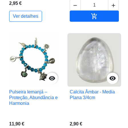
2,95 €



Adicionar ao c
Ver detalhes


Pulseira Iemanjá –
Calcita Âmbar - Media
Proteção, Abundância e
Plana 3/4cm
Harmonia
11,90 €
2,90 €