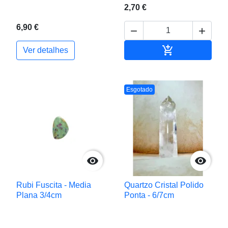
2,70 €
6,90 €



Adicionar ao c
Ver detalhes
Esgotado


Rubi Fuscita - Media
Quartzo Cristal Polido
Plana 3/4cm
Ponta - 6/7cm