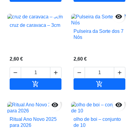


cruz de caravaca – 3cm
Pulseira da Sorte dos 7
Nós
2,60 €
2,60 €






Adicionar ao carrinho
Adicionar ao c


Ritual Ano Novo 2025
olho de boi – conjunto
para 2026
de 10