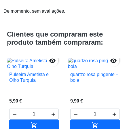
De momento, sem avaliações.
Clientes que compraram este
produto também compraram:


Pulseira Ametista e
quartzo rosa pingente –
Olho Turquia
bola
5,90 €
9,90 €






Adicionar ao carrinho
Adicionar ao c