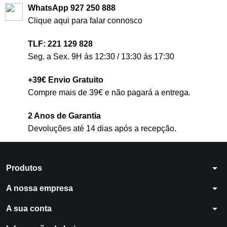
WhatsApp 927 250 888
Clique aqui para falar connosco
TLF: 221 129 828
Seg. a Sex. 9H ás 12:30 / 13:30 ás 17:30
+39€ Envio Gratuito
Compre mais de 39€ e não pagará a entrega.
2 Anos de Garantia
Devoluções até 14 dias após a recepção.
arrow_drop_down
Produtos
arrow_drop_down
A nossa empresa
arrow_drop_down
A sua conta