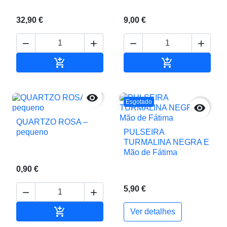
32,90 €
9,00 €






Adicionar ao carrinho
Adicionar ao c

Esgotado

QUARTZO ROSA –
pequeno
PULSEIRA
TURMALINA NEGRA E
Mão de Fátima
0,90 €
5,90 €



Adicionar ao carrinho
Ver detalhes