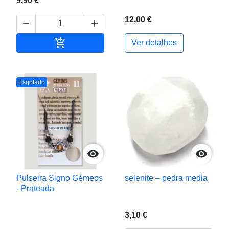
9,90 €
12,00 €



Adicionar ao carrinho
Ver detalhes
Esgotado


Pulseira Signo Gémeos
selenite – pedra media
- Prateada
3,10 €