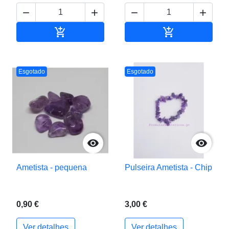






Adicionar ao carrinho
Adicionar ao c
Esgotado
Esgotado


Ametista - pequena
Pulseira Ametista - Chip
0,90 €
3,00 €
Ver detalhes
Ver detalhes