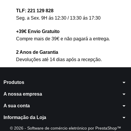
TLF: 221 129 828
Seg. a Sex. 9H ás 12:30 / 13:30 ás 17:30
+39€ Envio Gratuito
Compre mais de 39€ e não pagará a entrega.
2 Anos de Garantia
Devoluções até 14 dias após a recepção.
arrow_drop_down
Produtos
arrow_drop_down
A nossa empresa
arrow_drop_down
A sua conta
arrow_drop_down
Informação da Loja
© 2026 - Software de comércio eletrónico por PrestaShop™