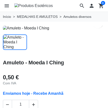
0
menu
search

shopping_cart
Início
MEDALHAS E AMULETOS
Amuletos diversos
search
Amuleto - Moeda I Ching
0,50 €
Com IVA
Enviamos hoje - Recebe Amanhã

