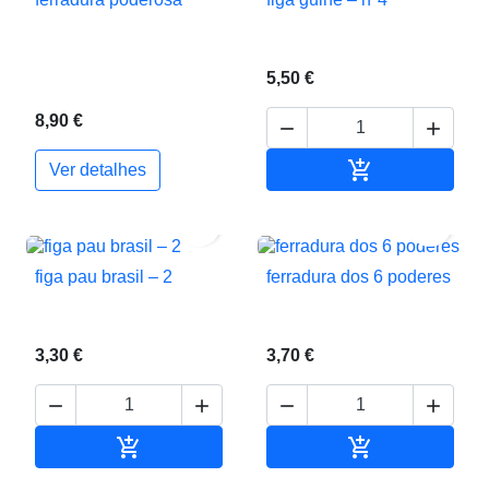
5,50 €
8,90 €



Adicionar ao c
Ver detalhes


figa pau brasil – 2
ferradura dos 6 poderes
3,30 €
3,70 €






Adicionar ao carrinho
Adicionar ao c