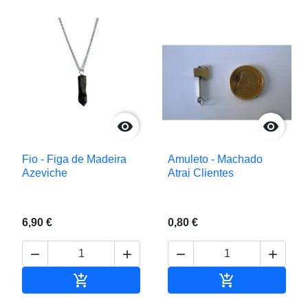


Fio - Figa de Madeira
Amuleto - Machado
Azeviche
Atrai Clientes
6,90 €
0,80 €






Adicionar ao carrinho
Adicionar ao c