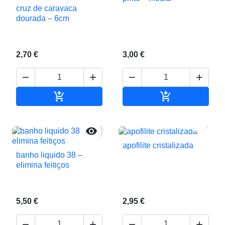
cruz de caravaca
dourada – 6cm
2,70 €
3,00 €






Adicionar ao carrinho
Adicionar ao c


apofilite cristalizada
banho liquido 38 –
elimina feitiços
5,50 €
2,95 €



