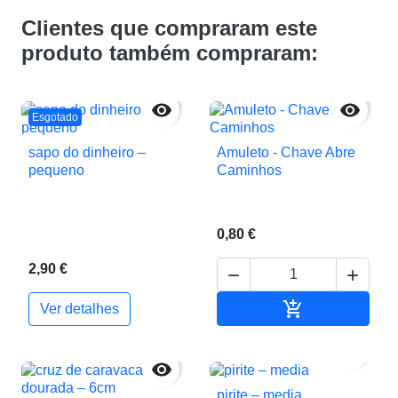
Clientes que compraram este
produto também compraram:


Esgotado
sapo do dinheiro –
Amuleto - Chave Abre
pequeno
Caminhos
0,80 €
2,90 €



Adicionar ao c
Ver detalhes


pirite – media