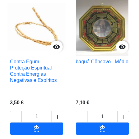


Contra Egum –
baguá Côncavo - Médio
Proteção Espiritual
Contra Energias
Negativas e Espíritos
3,50 €
7,10 €






Adicionar ao carrinho
Adicionar ao c