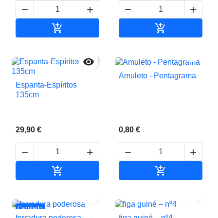






Adicionar ao carrinho
Adicionar ao c


Amuleto - Pentagrama
Espanta-Espíritos
135cm
29,90 €
0,80 €






Adicionar ao carrinho
Adicionar ao c


Esgotado
ferradura poderosa
figa guiné – nº4