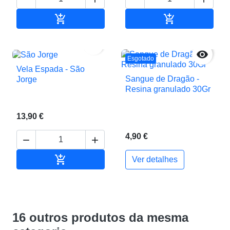


Adicionar ao carrinho
Adicionar ao c


Esgotado
Vela Espada - São
Sangue de Dragão -
Jorge
Resina granulado 30Gr
13,90 €
4,90 €



Adicionar ao carrinho
Ver detalhes
16 outros produtos da mesma