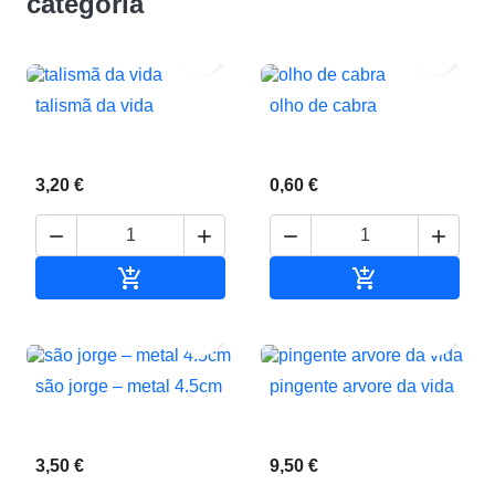
categoria


talismã da vida
olho de cabra
3,20 €
0,60 €






Adicionar ao carrinho
Adicionar ao c


são jorge – metal 4.5cm
pingente arvore da vida
3,50 €
9,50 €