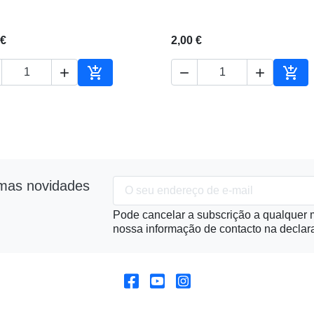
 €
2,00 €





ho
Adicionar ao carrinho
Adic
imas novidades
Pode cancelar a subscrição a qualquer m
nossa informação de contacto na declara