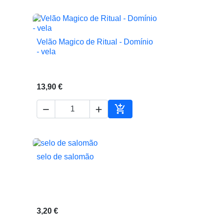
Velão Magico de Ritual - Domínio

Vista rápida
- vela
13,90 €



ionar ao carrinho
Adicionar ao carrinho
selo de salomão

Vista rápida
3,20 €