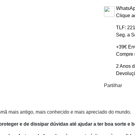
WhatsAp
Clique a
TLF: 221
Seg. a S
+39€ Env
Compre m
2 Anos d
Devoluçõ
Partilhar
ismã mais antigo, mais conhecido e mais apreciado do mundo.
oteger e de dissipar dúvidas até ajudar a ter boa sorte e b