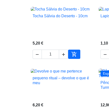
Tocha Sálvia do Deserto - 10cm
Lapi

Vista rápida
5,20 €
1,10




Adicionar ao carrin
Esg
pequeno ritual – devolve o que é

Vista rápida
Pênd
meu
Turm
6,20 €
12,9