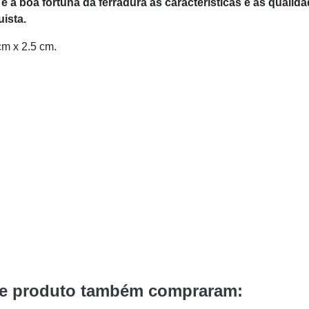
 e a boa fortuna da ferradura às características e às qualid
uista.
cm x 2.5 cm.
te produto também compraram: