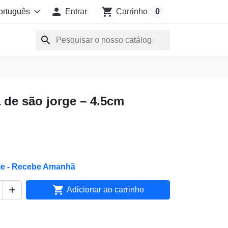

shopping_cart
Entrar
Carrinho
0
search
a de são jorge – 4.5cm
je - Recebe Amanhã


Adicionar ao carrinho