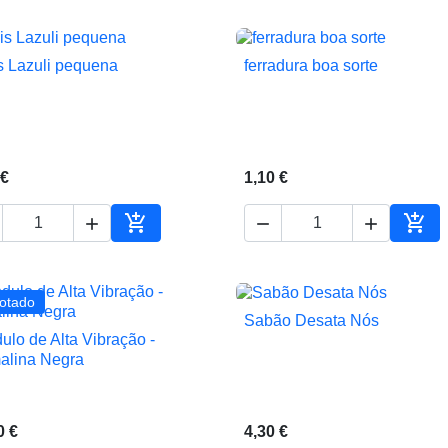
s Lazuli pequena
ferradura boa sorte


Vista rápida
Vista rápida
 €
1,10 €





ho
Adicionar ao carrinho
Adic
otado
Sabão Desata Nós

Vista rápida
ulo de Alta Vibração -

Vista rápida
alina Negra
4,30 €
0 €