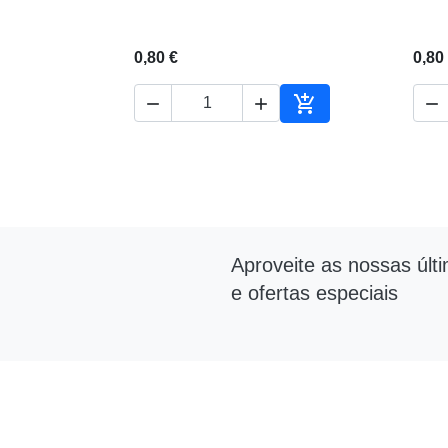
0,80 €
0,80




Adicionar ao carrin
Aproveite as nossas últ
e ofertas especiais