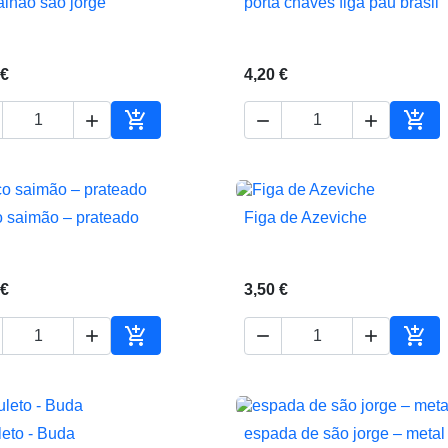
lhão são jorge
porta chaves figa pau brasil


Vista rápida
Vista rápida
 €
4,20 €





ho
Adicionar ao carrinho
Adic
o saimão – prateado
Figa de Azeviche


Vista rápida
Vista rápida
 €
3,50 €





Adicionar ao carrinho
Adic
eto - Buda
espada de são jorge – metal


Vista rápida
Vista rápida