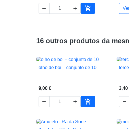



Ve
Adicionar ao carrin
16 outros produtos da mesm
olho de boi – conjunto de 10
terce

Vista rápida
9,00 €
3,40




Adicionar ao carrin