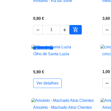
Amuleto - Rã da Sorte
meda

Vista rápida
0,80 €
3,60




Adicionar ao carrin
Esgotado
Olho de Santa Luzia
cinc

Vista rápida
1,00
5,90 €

Ver detalhes
Amuleto - Machado Atrai Clientes
Amul

Vista rápida