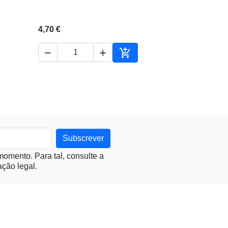
4,70 €



ionar ao carrinho
Adicionar ao carrinho
omento. Para tal, consulte a
ção legal.