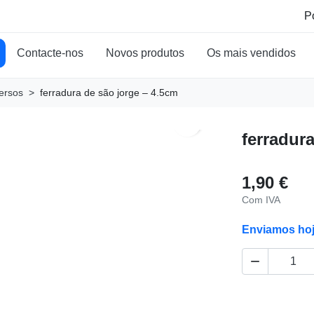
Contacte-nos
Novos produtos
Os mais vendidos
ersos
ferradura de são jorge – 4.5cm
search
ferradur
1,90 €
Com IVA
Enviamos ho
