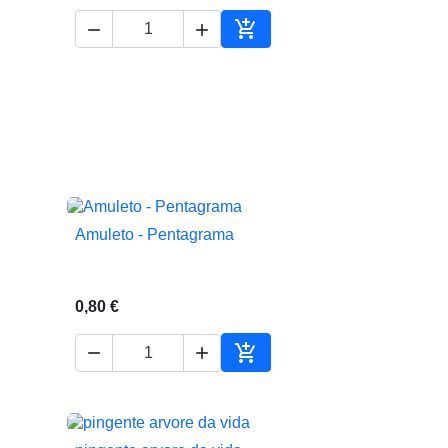



ionar ao carrinho
Adicionar ao carrinho
Amuleto - Pentagrama

Vista rápida
0,80 €



Adicionar ao carrinho