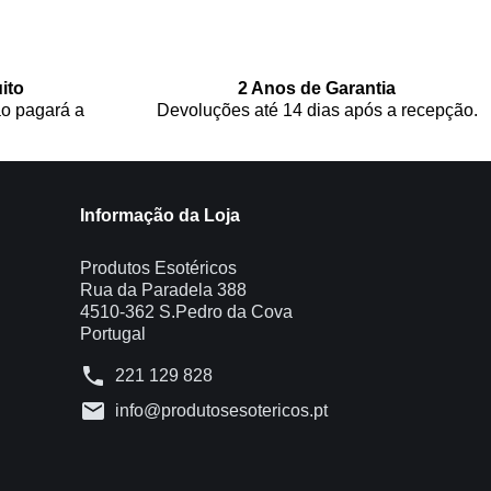
ito
2 Anos de Garantia
o pagará a
Devoluções até 14 dias após a recepção.
Informação da Loja
Produtos Esotéricos
Rua da Paradela 388
4510-362 S.Pedro da Cova
Portugal
phone
221 129 828
mail
info@produtosesotericos.pt