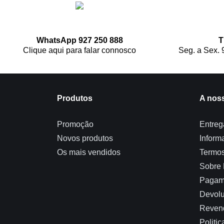
WhatsApp 927 250 888
T
Clique aqui para falar connosco
Seg. a Sex. 
Produtos
A nos
Promoção
Entreg
Novos produtos
Inform
Os mais vendidos
Termos
Sobre
Pagam
Devolu
Reven
Politi