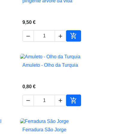
pingente arvore da vida

Vista rápida
9,50 €



ionar ao carrinho
Adicionar ao carrinho
Amuleto - Olho da Turquia

Vista rápida
0,80 €



ionar ao carrinho
Adicionar ao carrinho
Ferradura São Jorge

Vista rápida