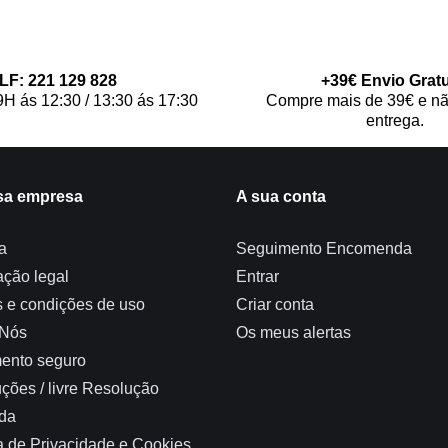
LF: 221 129 828
+39€ Envio Gratu
9H ás 12:30 / 13:30 ás 17:30
Compre mais de 39€ e nã
entrega.
sa empresa
A sua conta
a
Seguimento Encomenda
ação legal
Entrar
 e condições de uso
Criar conta
 Nós
Os meus alertas
ento seguro
ções / livre Resolução
da
ca de Privacidade e Cookies