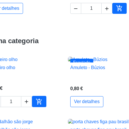



r detalhes
ho
Adic
a categoria
Esgotado
iro olho
Amuleto - Búzios


Vista rápida
Vista rápida
 €
0,80 €


Ver detalhes
ho
Adicionar ao carrinho