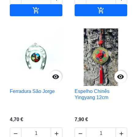


Adicionar ao carrinho
Adicionar ao c


Ferradura São Jorge
Espelho Chinês
Yingyang 12cm
4,70 €
7,90 €



