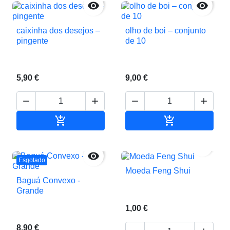


caixinha dos desejos –
olho de boi – conjunto
pingente
de 10
5,90 €
9,00 €






Adicionar ao carrinho
Adicionar ao c


Esgotado
Moeda Feng Shui
Baguá Convexo -
Grande
1,00 €
8,90 €