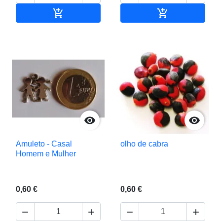


Adicionar ao carrinho
Adicionar ao c


Amuleto - Casal
olho de cabra
Homem e Mulher
0,60 €
0,60 €



