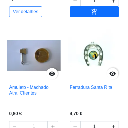



Adicionar ao c
Ver detalhes


Amuleto - Machado
Ferradura Santa Rita
Atrai Clientes
0,80 €
4,70 €



