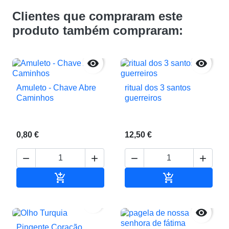
Clientes que compraram este
produto também compraram:


Amuleto - Chave Abre
ritual dos 3 santos
Caminhos
guerreiros
0,80 €
12,50 €






Adicionar ao carrinho
Adicionar ao c


Pingente Coração