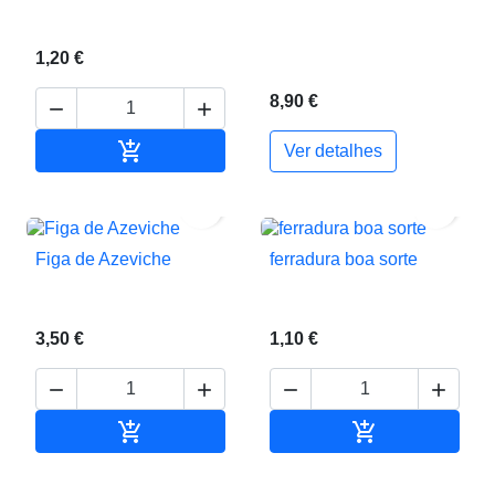
1,20 €
8,90 €



Adicionar ao carrinho
Ver detalhes


Figa de Azeviche
ferradura boa sorte
3,50 €
1,10 €






Adicionar ao carrinho
Adicionar ao c