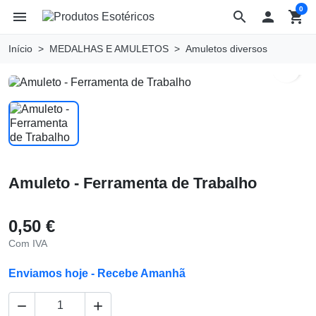
0
menu
search

shopping_cart
Início
MEDALHAS E AMULETOS
Amuletos diversos
search
Amuleto - Ferramenta de Trabalho
0,50 €
Com IVA
Enviamos hoje - Recebe Amanhã

