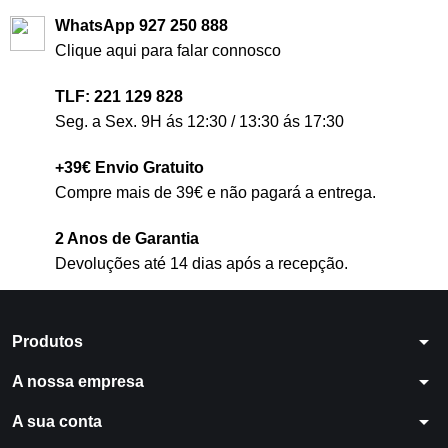
WhatsApp 927 250 888
Clique aqui para falar connosco
TLF: 221 129 828
Seg. a Sex. 9H ás 12:30 / 13:30 ás 17:30
+39€ Envio Gratuito
Compre mais de 39€ e não pagará a entrega.
2 Anos de Garantia
Devoluções até 14 dias após a recepção.
arrow_drop_down
Produtos
arrow_drop_down
A nossa empresa
arrow_drop_down
A sua conta