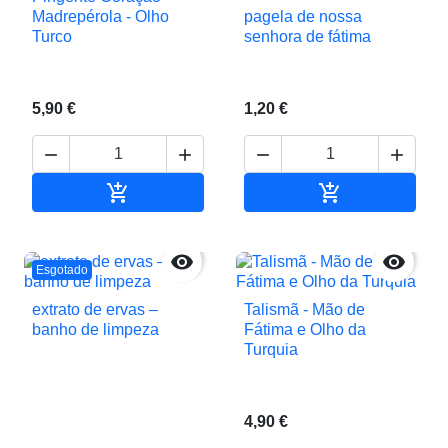
pagela de nossa
Madrepérola - Olho
senhora de fátima
Turco
5,90 €
1,20 €






Adicionar ao carrinho
Adicionar ao c


Esgotado
extrato de ervas –
Talismã - Mão de
banho de limpeza
Fátima e Olho da
Turquia
4,90 €