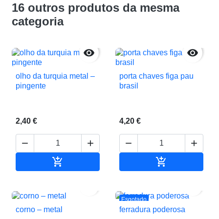
16 outros produtos da mesma
categoria


olho da turquia metal –
porta chaves figa pau
pingente
brasil
2,40 €
4,20 €






Adicionar ao carrinho
Adicionar ao c


Esgotado
corno – metal
ferradura poderosa