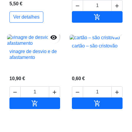
5,50 €



Adicionar ao c
Ver detalhes


cartão – são cristovão
vinagre de desvio e de
afastamento
10,90 €
0,60 €






Adicionar ao carrinho
Adicionar ao c