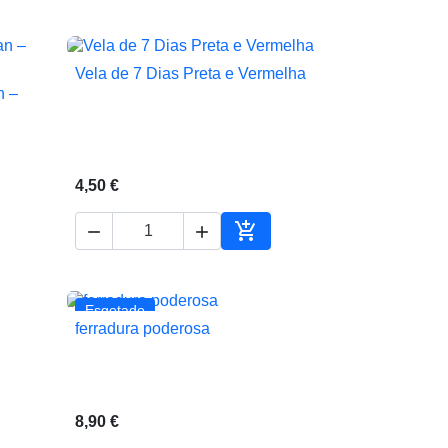
Vela de 7 Dias Preta e Vermelha

Vista rápida
n –
4,50 €



ionar ao carrinho
Adicionar ao carrinho
Esgotado
ferradura poderosa

Vista rápida
8,90 €