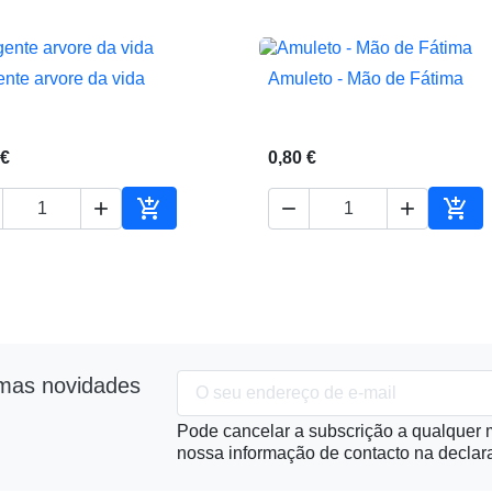
ente arvore da vida
Amuleto - Mão de Fátima


Vista rápida
Vista rápida
 €
0,80 €





ho
Adicionar ao carrinho
Adic
imas novidades
Pode cancelar a subscrição a qualquer m
nossa informação de contacto na declara