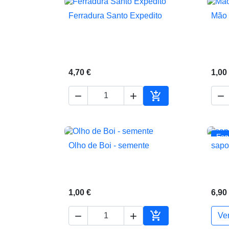
Ferradura Santo Expedito
Mão 

Vista rápida
4,70 €
1,00




Adicionar ao carrin
Esg
Olho de Boi - semente
sapo

Vista rápida
1,00 €
6,90



Ve
Adicionar ao carrin