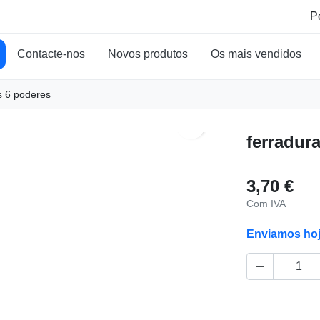
Contacte-nos
Novos produtos
Os mais vendidos
s 6 poderes
search
ferradur
3,70 €
Com IVA
Enviamos ho
