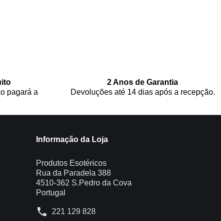
ito
2 Anos de Garantia
o pagará a
Devoluções até 14 dias após a recepção.
Informação da Loja
Produtos Esotéricos
Rua da Paradela 388
4510-362 S.Pedro da Cova
Portugal
phone
221 129 828