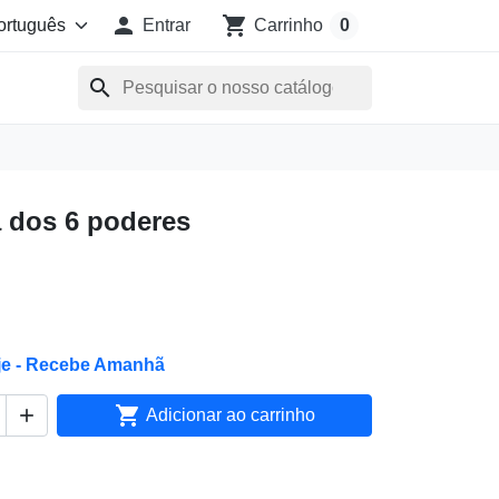

shopping_cart
Entrar
Carrinho
0
search
a dos 6 poderes
je - Recebe Amanhã


Adicionar ao carrinho