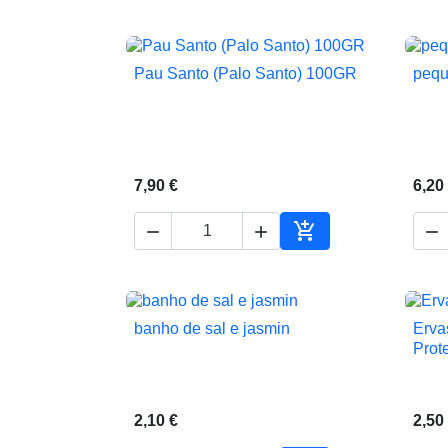
Pau Santo (Palo Santo) 100GR
pequ

Vista rápida
7,90 €
6,20




Adicionar ao carrin
banho de sal e jasmin
Erva

Vista rápida
Prote
2,10 €
2,50