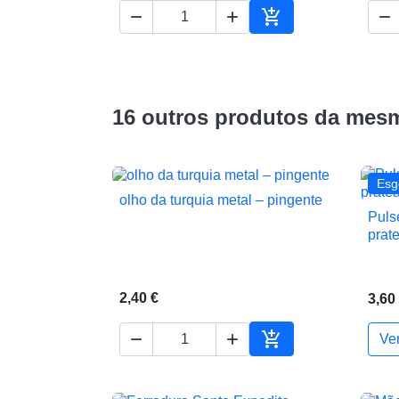




Adicionar ao carrin
16 outros produtos da mesm
Esg
olho da turquia metal – pingente

Vista rápida
Puls
prat
2,40 €
3,60



Ve
Adicionar ao carrin