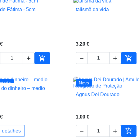
de Fátima - 5cm
talismã da vida


Vista rápida
Vista rápida
 €
3,20 €





ho
Adicionar ao carrinho
Adic
otado
Novo
 do dinheiro – medio

Vista rápida
Agnus Dei Dourado

Vista rápida
1,00 €
 €



r detalhes
ho
Adic