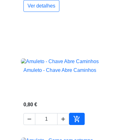
Ver detalhes
Amuleto - Chave Abre Caminhos

Vista rápida
0,80 €



ionar ao carrinho
Adicionar ao carrinho