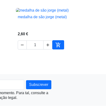
medalha de são jorge (metal)

Vista rápida
2,60 €



ionar ao carrinho
Adicionar ao carrinho
omento. Para tal, consulte a
ção legal.