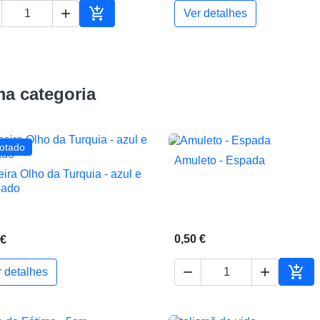


Ver detalhes
ho
Adicionar ao carrinho
a categoria
otado
Amuleto - Espada

Vista rápida
eira Olho da Turquia - azul e

Vista rápida
eado
0,50 €
 €



r detalhes
ho
Adic