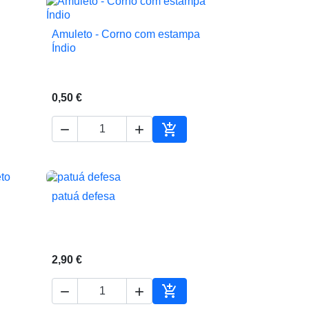
Amuleto - Corno com estampa

Vista rápida
Índio
0,50 €



ionar ao carrinho
Adicionar ao carrinho
patuá defesa

Vista rápida
2,90 €



ionar ao carrinho
Adicionar ao carrinho