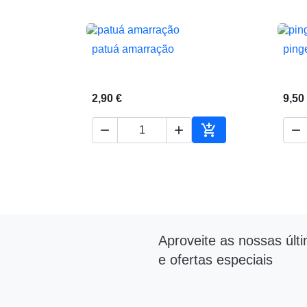
patuá amarração
ping

Vista rápida
2,90 €
9,50




Adicionar ao carrin
Aproveite as nossas últ
e ofertas especiais