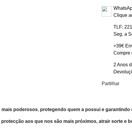
WhatsAp
Clique a
TLF: 221
Seg. a S
+39€ Env
Compre m
2 Anos d
Devoluçõ
Partilhar
os mais poderosos
,
protegendo quem a possui e garantindo s
rotecção aos que nos são mais próximos, atrair sorte e bo