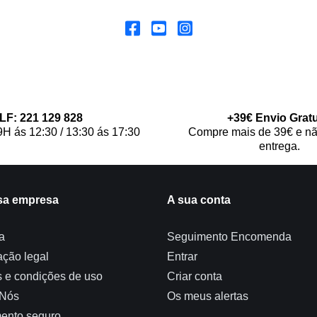
LF: 221 129 828
+39€ Envio Gratu
9H ás 12:30 / 13:30 ás 17:30
Compre mais de 39€ e nã
entrega.
sa empresa
A sua conta
a
Seguimento Encomenda
ação legal
Entrar
 e condições de uso
Criar conta
 Nós
Os meus alertas
ento seguro