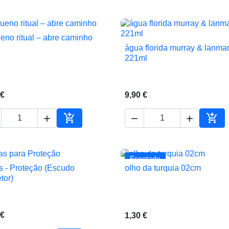
eno ritual – abre caminho

Vista rápida
água florida murray & lanma

Vista rápida
221ml
 €
9,90 €





ho
Adicionar ao carrinho
Adic
Esgotado
s - Proteção (Escudo
olho da turquia 02cm


Vista rápida
Vista rápida
tor)
 €
1,30 €