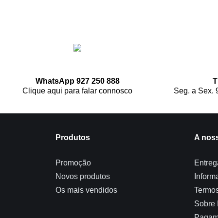
WhatsApp 927 250 888
T
Clique aqui para falar connosco
Seg. a Sex. 
Produtos
A nos
Promoção
Entreg
Novos produtos
Inform
Os mais vendidos
Termos
Sobre
Pagam