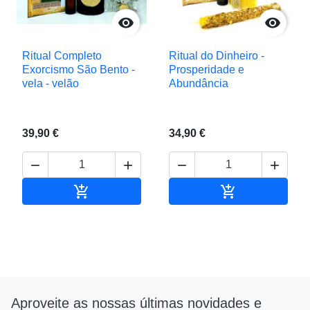


Ritual Completo
Ritual do Dinheiro -
Exorcismo São Bento -
Prosperidade e
vela - velão
Abundância
39,90 €
34,90 €






Adicionar ao carrinho
Adicionar ao c
Aproveite as nossas últimas novidades e