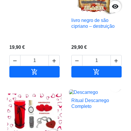

livro negro de são
cipriano – destruição
19,90 €
29,90 €






Adicionar ao carrinho
Adicionar ao c

Ritual Descarrego
Completo