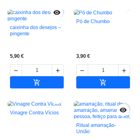


Pó de Chumbo
caixinha dos desejos –
pingente
5,90 €
3,90 €






Adicionar ao carrinho
Adicionar ao c


Vinagre Contra Vícios
Ritual amarração-
União