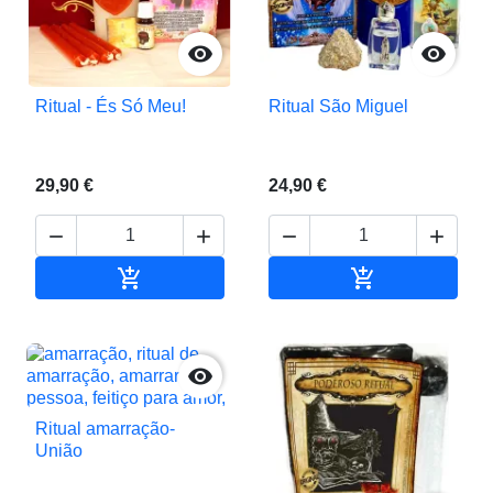


Ritual - És Só Meu!
Ritual São Miguel
29,90 €
24,90 €






Adicionar ao carrinho
Adicionar ao c

Ritual amarração-
União