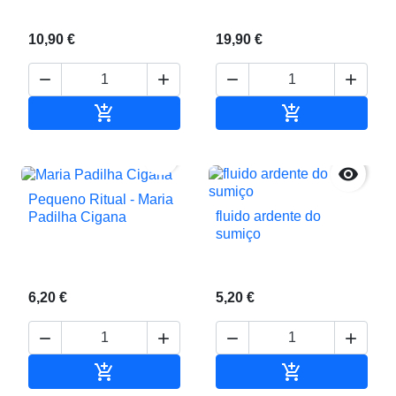
10,90 €
19,90 €






Adicionar ao carrinho
Adicionar ao c


Pequeno Ritual - Maria
fluido ardente do
Padilha Cigana
sumiço
6,20 €
5,20 €






Adicionar ao carrinho
Adicionar ao c