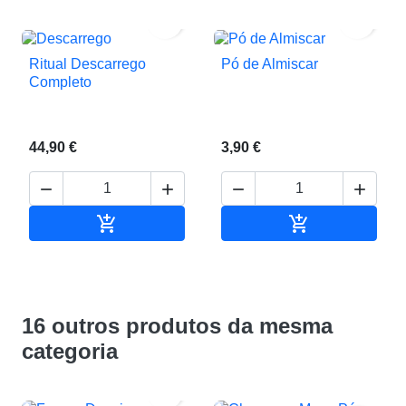


Ritual Descarrego
Pó de Almiscar
Completo
44,90 €
3,90 €






Adicionar ao carrinho
Adicionar ao c
16 outros produtos da mesma
categoria
