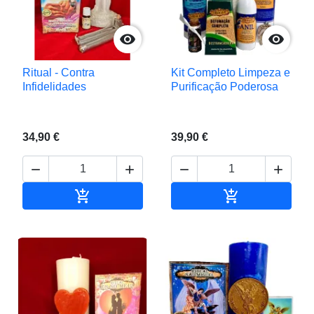


Ritual - Contra
Kit Completo Limpeza e
Infidelidades
Purificação Poderosa
34,90 €
39,90 €






Adicionar ao carrinho
Adicionar ao c