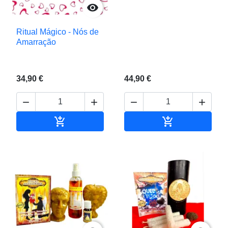

Ritual Mágico - Nós de
Amarração
34,90 €
44,90 €






Adicionar ao carrinho
Adicionar ao c