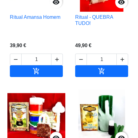


Ritual Amansa Homem
Ritual - QUEBRA
TUDO!
39,90 €
49,90 €






Adicionar ao carrinho
Adicionar ao c