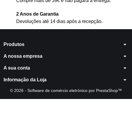
Compre mais de 39€ e não pagará a entrega.
2 Anos de Garantia
Devoluções até 14 dias após a recepção.
arrow_drop_down
Produtos
arrow_drop_down
A nossa empresa
arrow_drop_down
A sua conta
arrow_drop_down
Informação da Loja
© 2026 - Software de comércio eletrónico por PrestaShop™