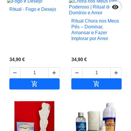

Ritual - Fogo e Desejo
Ritual Chora nos Meus
Pés – Dominar,
Amansar e Fazer
Implorar por Amor
34,90 €
34,90 €






Adicionar ao carrinho
Adicionar ao c