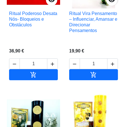


Ritual Poderoso Desata
Ritual Vira Pensamento
Nós- Bloqueios e
– Influenciar, Amansar e
Obstáculos
Direcionar
Pensamentos
36,90 €
19,90 €






Adicionar ao carrinho
Adicionar ao c