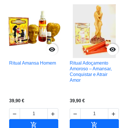


Ritual Amansa Homem
Ritual Adoçamento
Amoroso – Amansar,
Conquistar e Atrair
Amor
39,90 €
39,90 €






Adicionar ao carrinho
Adicionar ao c