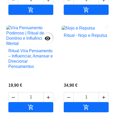






Adicionar ao carrinho
Adicionar ao c

Ritual - Nojo e Repulsa

Ritual Vira Pensamento
– Influenciar, Amansar e
Direcionar
Pensamentos
19,90 €
34,90 €






Adicionar ao carrinho
Adicionar ao c