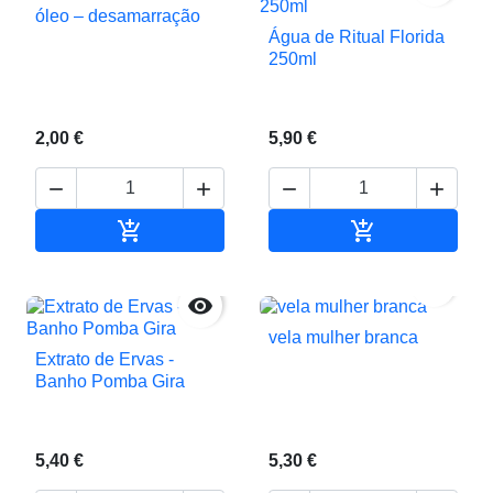
óleo – desamarração
Água de Ritual Florida
250ml
2,00 €
5,90 €






Adicionar ao carrinho
Adicionar ao c


vela mulher branca
Extrato de Ervas -
Banho Pomba Gira
5,40 €
5,30 €