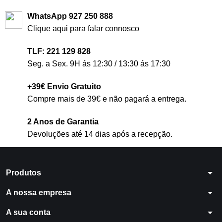
WhatsApp 927 250 888
Clique aqui para falar connosco
TLF: 221 129 828
Seg. a Sex. 9H ás 12:30 / 13:30 ás 17:30
+39€ Envio Gratuito
Compre mais de 39€ e não pagará a entrega.
2 Anos de Garantia
Devoluções até 14 dias após a recepção.
arrow_drop_down
Produtos
arrow_drop_down
A nossa empresa
arrow_drop_down
A sua conta