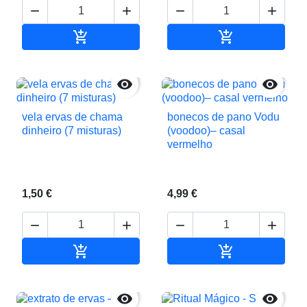






Adicionar ao carrinho
Adicionar ao c


vela ervas de chama
bonecos de pano Vodu
dinheiro (7 misturas)
(voodoo)– casal
vermelho
1,50 €
4,99 €






Adicionar ao carrinho
Adicionar ao c

