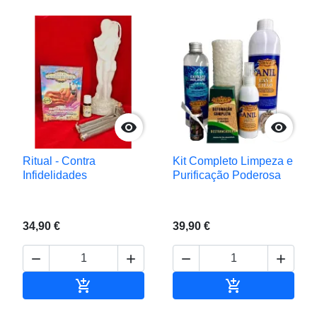


Ritual - Contra
Kit Completo Limpeza e
Infidelidades
Purificação Poderosa
34,90 €
39,90 €






Adicionar ao carrinho
Adicionar ao c