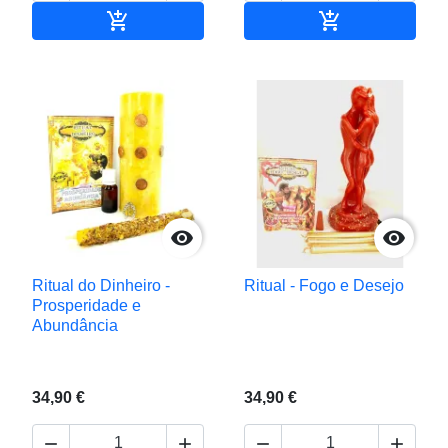


Adicionar ao carrinho
Adicionar ao c


Ritual do Dinheiro -
Ritual - Fogo e Desejo
Prosperidade e
Abundância
34,90 €
34,90 €



