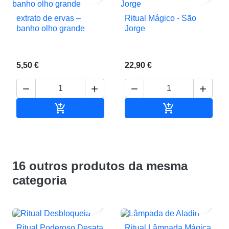
extrato de ervas –
Ritual Mágico - São
banho olho grande
Jorge
5,50 €
22,90 €






Adicionar ao carrinho
Adicionar ao c
16 outros produtos da mesma
categoria


Ritual Poderoso Desata
Ritual Lâmpada Mágica