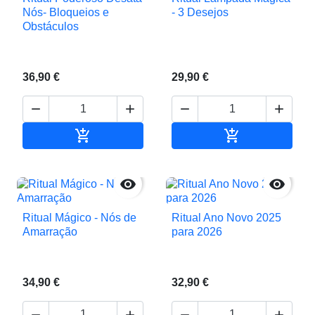
Nós- Bloqueios e
- 3 Desejos
Obstáculos
36,90 €
29,90 €






Adicionar ao carrinho
Adicionar ao c


Ritual Mágico - Nós de
Ritual Ano Novo 2025
Amarração
para 2026
34,90 €
32,90 €