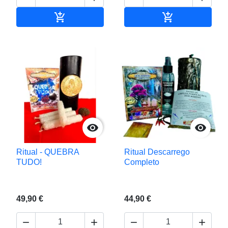


Adicionar ao carrinho
Adicionar ao c


Ritual - QUEBRA
Ritual Descarrego
TUDO!
Completo
49,90 €
44,90 €



