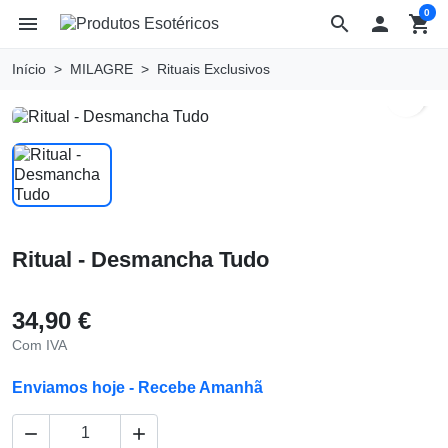
0
menu
search

shopping_cart
Início
MILAGRE
Rituais Exclusivos
search
Ritual - Desmancha Tudo
34,90 €
Com IVA
Enviamos hoje - Recebe Amanhã

