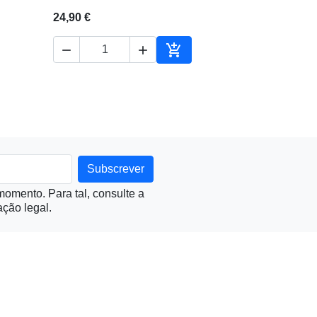
24,90 €



ionar ao carrinho
Adicionar ao carrinho
omento. Para tal, consulte a
ção legal.