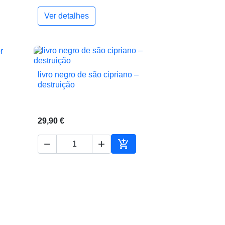
Ver detalhes
ionar ao carrinho
livro negro de são cipriano –

Vista rápida
destruição
29,90 €



ionar ao carrinho
Adicionar ao carrinho