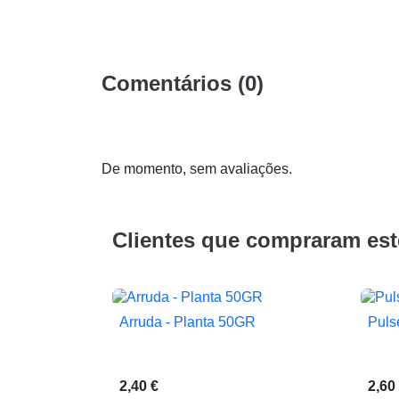
Comentários (0)
De momento, sem avaliações.
Clientes que compraram es
Arruda - Planta 50GR
Puls

Vista rápida
2,40 €
2,60