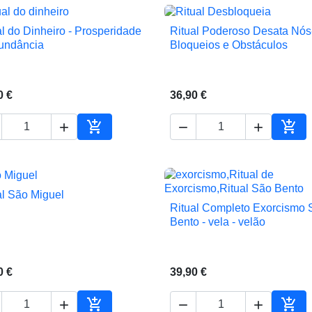
al do Dinheiro - Prosperidade
Ritual Poderoso Desata Nós


Vista rápida
Vista rápida
undância
Bloqueios e Obstáculos
0 €
36,90 €





ho
Adicionar ao carrinho
Adic
al São Miguel

Vista rápida
Ritual Completo Exorcismo 

Vista rápida
Bento - vela - velão
0 €
39,90 €




