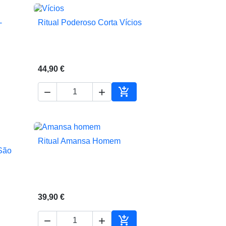
-
Ritual Poderoso Corta Vícios

Vista rápida
44,90 €



ionar ao carrinho
Adicionar ao carrinho
Ritual Amansa Homem

Vista rápida
São
39,90 €


