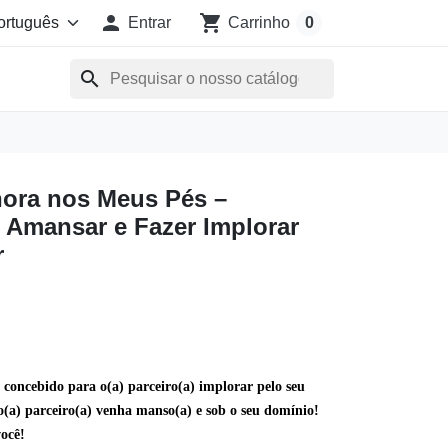

shopping_cart
Entrar
Carrinho
0
search
hora nos Meus Pés –
 Amansar e Fazer Implorar
r
e concebido para
o(a) parceiro(a) implorar pelo seu
o(a) parceiro(a) venha manso(a) e sob o seu domínio!
ocê!