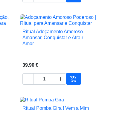
ionar ao carrinho
Adicionar ao carrinho
Ritual Adoçamento Amoroso –

Vista rápida
Amansar, Conquistar e Atrair
Amor
39,90 €



ionar ao carrinho
Adicionar ao carrinho
Ritual Pomba Gira ! Vem a Mim

Vista rápida