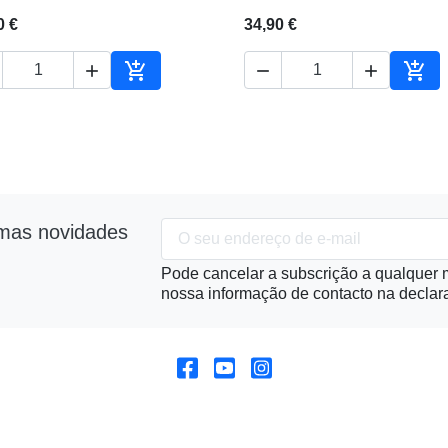
0 €
34,90 €





ho
Adicionar ao carrinho
Adic
imas novidades
Pode cancelar a subscrição a qualquer m
nossa informação de contacto na declara