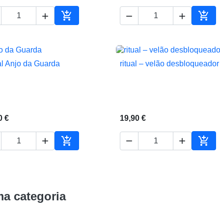





ho
Adicionar ao carrinho
Adic
al Anjo da Guarda
ritual – velão desbloqueador


Vista rápida
Vista rápida
0 €
19,90 €





ho
Adicionar ao carrinho
Adic
a categoria