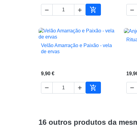




Adicionar ao carrin
Ritu
Velão Amarração e Paixão - vela

Vista rápida
de ervas
9,90 €
19,9




Adicionar ao carrin
16 outros produtos da mesm