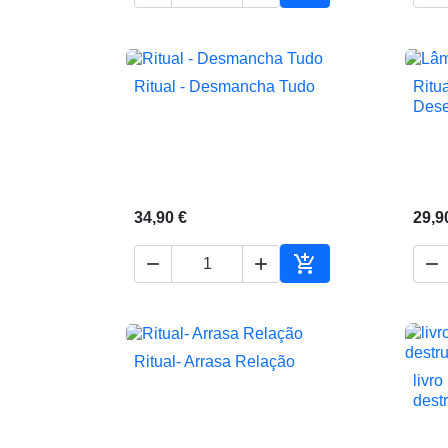
Adicionar ao carrin
Ritual - Desmancha Tudo
Ritu

Vista rápida
Dese
34,90 €
29,9




Adicionar ao carrin
Ritual- Arrasa Relação

Vista rápida
livro
dest