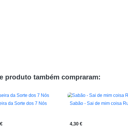
te produto também compraram:
eira da Sorte dos 7 Nós
Sabão - Sai de mim coisa R


Vista rápida
Vista rápida
 €
4,30 €