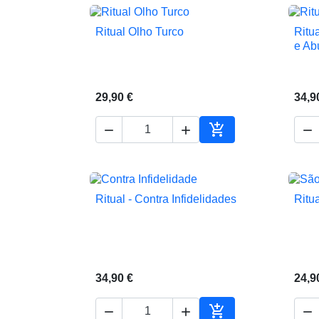
Ritual Olho Turco
Ritu

Vista rápida
e Ab
29,90 €
34,9




Adicionar ao carrin
Ritual - Contra Infidelidades
Ritu

Vista rápida
34,90 €
24,9



