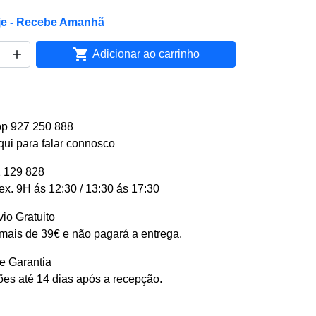
je - Recebe Amanhã


Adicionar ao carrinho
p 927 250 888
qui para falar connosco
 129 828
ex. 9H ás 12:30 / 13:30 ás 17:30
io Gratuito
ais de 39€ e não pagará a entrega.
e Garantia
es até 14 dias após a recepção.