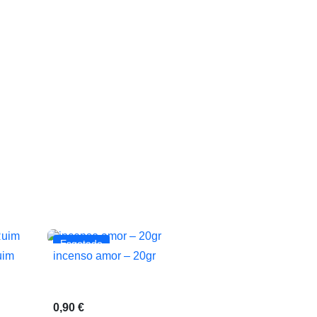
Esgotado
uim
incenso amor – 20gr

Vista rápida
0,90 €