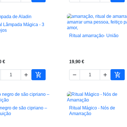
ho
Adicionar ao carrinho
Adic
al Lâmpada Mágica - 3

Vista rápida
jos
Ritual amarração- União

Vista rápida
0 €
19,90 €





ho
Adicionar ao carrinho
Adic
 negro de são cipriano –
Ritual Mágico - Nós de


Vista rápida
Vista rápida
ruição
Amarração