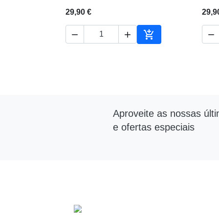
29,90 €
29,9




Adicionar ao carrin
Aproveite as nossas últ
e ofertas especiais