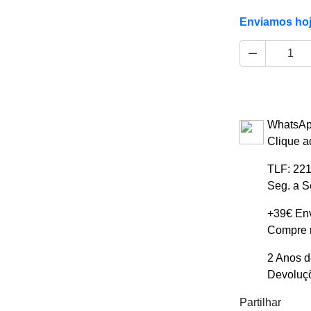
Enviamos ho

WhatsAp
Clique a
TLF: 221
Seg. a S
+39€ Env
Compre m
2 Anos d
Devoluçõ
Partilhar