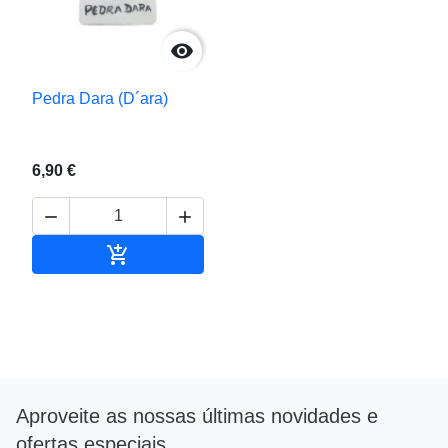

Pedra Dara (D´ara)
6,90 €



Adicionar ao carrinho
Aproveite as nossas últimas novidades e
ofertas especiais