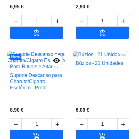
6,95 €
2,90 €






Adicionar ao carrinho
Adicionar ao c

Novo

Búzios - 21 Unidades
Suporte Descanso para
Charuto/Cigarro
Esotérico - Preto
8,90 €
6,00 €






Adicionar ao carrinho
Adicionar ao c