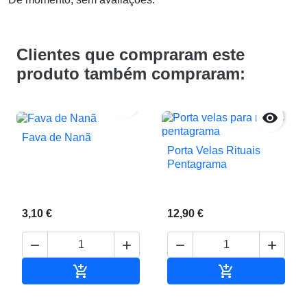
Clientes que compraram este
produto também compraram:


Fava de Nanã
Porta Velas Rituais
Pentagrama
3,10 €
12,90 €






Adicionar ao carrinho
Adicionar ao c

