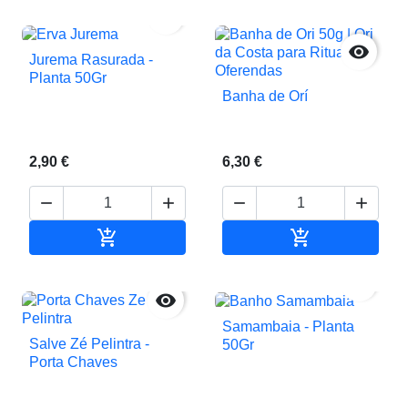


Jurema Rasurada -
Planta 50Gr
Banha de Orí
2,90 €
6,30 €






Adicionar ao carrinho
Adicionar ao c


Samambaia - Planta
Salve Zé Pelintra -
50Gr
Porta Chaves