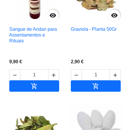


Sangue de Aridan para
Graviola - Planta 50Gr
Assentamentos e
Rituais
9,90 €
2,90 €






Adicionar ao carrinho
Adicionar ao c