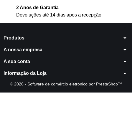
2 Anos de Garantia
Devoluções até 14 dias após a recepção.
arrow_drop_down
Produtos
arrow_drop_down
A nossa empresa
arrow_drop_down
A sua conta
arrow_drop_down
Informação da Loja
© 2026 - Software de comércio eletrónico por PrestaShop™