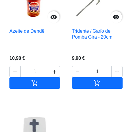


Azeite de Dendê
Tridente / Garfo de
Pomba Gira - 20cm
10,90 €
9,90 €






Adicionar ao carrinho
Adicionar ao c