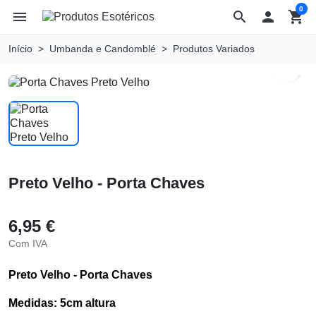
0
menu
search

shopping_cart
Início
Umbanda e Candomblé
Produtos Variados
search
Preto Velho - Porta Chaves
6,95 €
Com IVA
Preto Velho - Porta Chaves
Medidas: 5cm altura