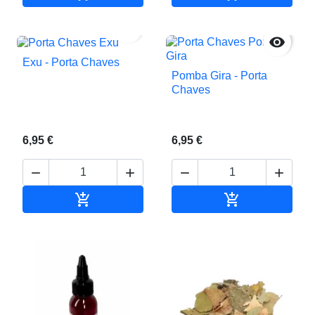


Exu - Porta Chaves
Pomba Gira - Porta
Chaves
6,95 €
6,95 €






Adicionar ao carrinho
Adicionar ao c