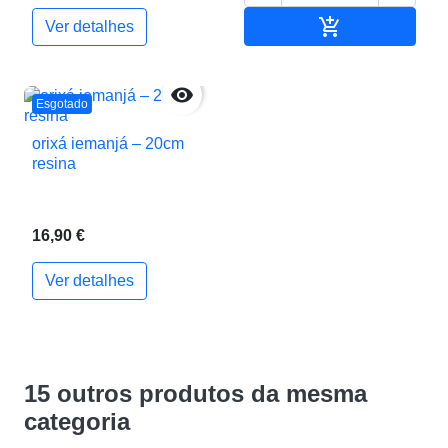

Adicionar ao c
Ver detalhes

Esgotado
orixá iemanjá – 20cm
resina
16,90 €
Ver detalhes
15 outros produtos da mesma
categoria