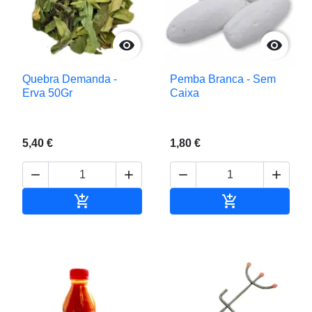


Quebra Demanda -
Pemba Branca - Sem
Erva 50Gr
Caixa
5,40 €
1,80 €






Adicionar ao carrinho
Adicionar ao c