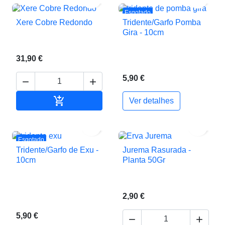
Esgotado
Xere Cobre Redondo
Tridente/Garfo Pomba
Gira - 10cm
31,90 €
5,90 €



Adicionar ao carrinho
Ver detalhes


Esgotado
Tridente/Garfo de Exu -
Jurema Rasurada -
10cm
Planta 50Gr
2,90 €
5,90 €

