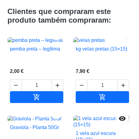
Clientes que compraram este
produto também compraram:


pemba preta – legítima
kg velas pretas (15×15)
2,00 €
7,90 €






Adicionar ao carrinho
Adicionar ao c


Graviola - Planta 50Gr
1 vela azul escura