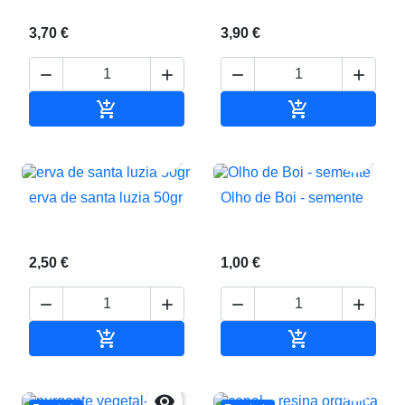
3,70 €
3,90 €






Adicionar ao carrinho
Adicionar ao c


erva de santa luzia 50gr
Olho de Boi - semente
2,50 €
1,00 €






Adicionar ao carrinho
Adicionar ao c

