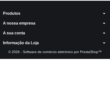
arrow_drop_down
Produtos
arrow_drop_down
A nossa empresa
arrow_drop_down
A sua conta
arrow_drop_down
Informação da Loja
© 2026 - Software de comércio eletrónico por PrestaShop™