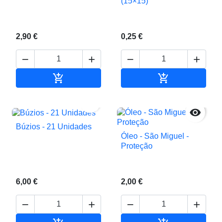
(15×15)
2,90 €
0,25 €






Adicionar ao carrinho
Adicionar ao c


Búzios - 21 Unidades
Óleo - São Miguel -
Proteção
6,00 €
2,00 €



