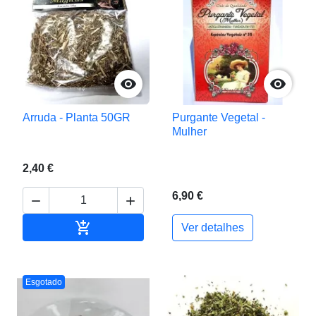


Arruda - Planta 50GR
Purgante Vegetal -
Mulher
2,40 €
6,90 €



Adicionar ao carrinho
Ver detalhes
Esgotado