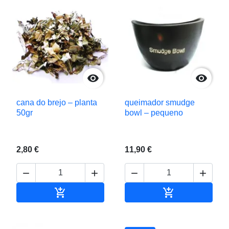


cana do brejo – planta
queimador smudge
50gr
bowl – pequeno
2,80 €
11,90 €






Adicionar ao carrinho
Adicionar ao c