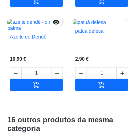


Adicionar ao carrinho
Adicionar ao c


patuá defesa
Azeite de Dendê
10,90 €
2,90 €






Adicionar ao carrinho
Adicionar ao c
16 outros produtos da mesma
categoria