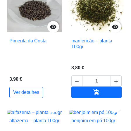


Pimenta da Costa
manjericão – planta
100gr
3,80 €
3,90 €



Adicionar ao c
Ver detalhes


alfazema – planta 100gr
benjoim em pó 100gr