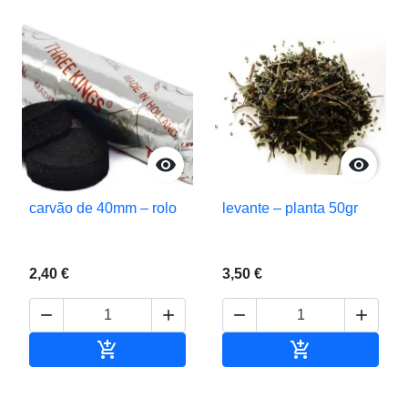


carvão de 40mm – rolo
levante – planta 50gr
2,40 €
3,50 €






Adicionar ao carrinho
Adicionar ao c