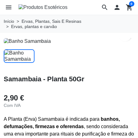
0
menu
search

shopping_cart
Início
Ervas, Plantas, Sais E Resinas
Ervas, plantas e carvão
search
Samambaia - Planta 50Gr
2,90 €
Com IVA
A Planta (Erva) Samambaia é indicada para
banhos,
defumações, firmezas e oferendas
, sendo considerada
uma erva importante para rituais de purificação e firmeza do