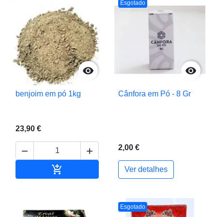
Esgotado


benjoim em pó 1kg
Cânfora em Pó - 8 Gr
23,90 €
2,00 €



Adicionar ao carrinho
Ver detalhes
Esgotado