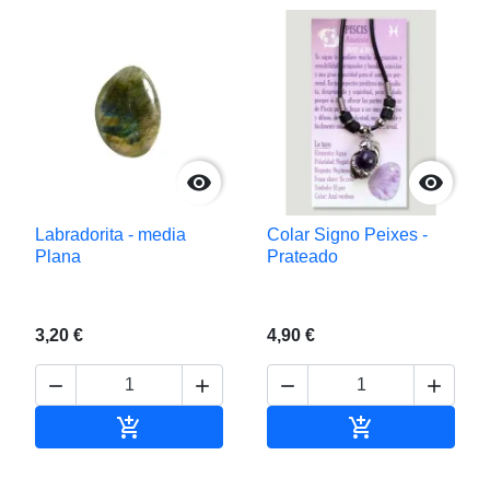


Labradorita - media
Colar Signo Peixes -
Plana
Prateado
3,20 €
4,90 €






Adicionar ao carrinho
Adicionar ao c