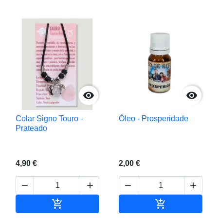


Colar Signo Touro -
Óleo - Prosperidade
Prateado
4,90 €
2,00 €






Adicionar ao carrinho
Adicionar ao c