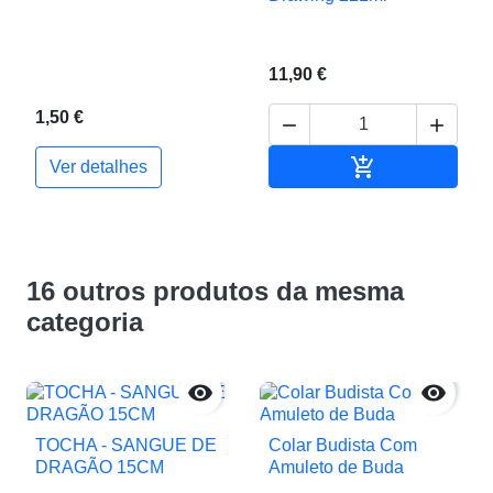
11,90 €
1,50 €



Adicionar ao c
Ver detalhes
16 outros produtos da mesma
categoria


TOCHA - SANGUE DE
Colar Budista Com
DRAGÃO 15CM
Amuleto de Buda