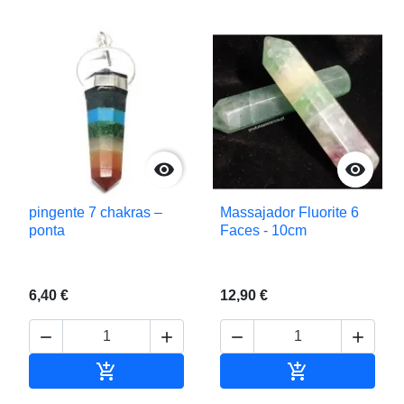


pingente 7 chakras –
Massajador Fluorite 6
ponta
Faces - 10cm
6,40 €
12,90 €






Adicionar ao carrinho
Adicionar ao c