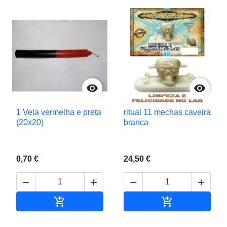


1 Vela vermelha e preta
ritual 11 mechas caveira
(20x20)
branca
0,70 €
24,50 €






Adicionar ao carrinho
Adicionar ao c