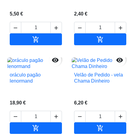
5,50 €
2,40 €






Adicionar ao carrinho
Adicionar ao c


oráculo pagão
Velão de Pedido - vela
lenormand
Chama Dinheiro
18,90 €
6,20 €






Adicionar ao carrinho
Adicionar ao c