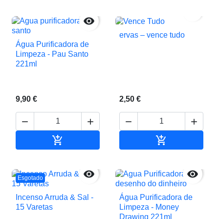


ervas – vence tudo
Água Purificadora de
Limpeza - Pau Santo
221ml
9,90 €
2,50 €






Adicionar ao carrinho
Adicionar ao c


Esgotado
Incenso Arruda & Sal -
Água Purificadora de
15 Varetas
Limpeza - Money
Drawing 221ml