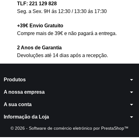
TLF: 221 129 828
Seg. a Sex. 9H ás 12:30 / 13:30 ás 17:30
+39€ Envio Gratuito
Compre mais de 39€ e não pagará a entrega.
2 Anos de Garantia
Devoluções até 14 dias após a recepção.
arrow_drop_down
Produtos
arrow_drop_down
A nossa empresa
arrow_drop_down
A sua conta
arrow_drop_down
Informação da Loja
© 2026 - Software de comércio eletrónico por PrestaShop™