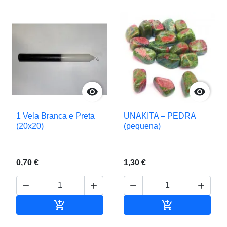


1 Vela Branca e Preta
UNAKITA – PEDRA
(20x20)
(pequena)
0,70 €
1,30 €






Adicionar ao carrinho
Adicionar ao c