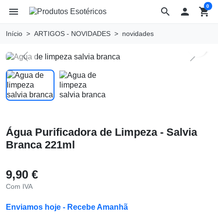
0
menu
search

shopping_cart
Início
ARTIGOS - NOVIDADES
novidades
search
Previous
Next
Água Purificadora de Limpeza - Salvia
Branca 221ml
9,90 €
Com IVA
Enviamos hoje - Recebe Amanhã