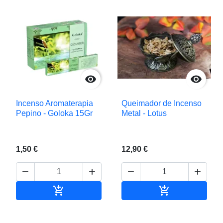


Incenso Aromaterapia
Queimador de Incenso
Pepino - Goloka 15Gr
Metal - Lotus
1,50 €
12,90 €






Adicionar ao carrinho
Adicionar ao c