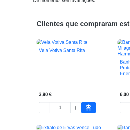
De momento, sem avaliações.
Clientes que compraram es
Vela Votiva Santa Rita

Vista rápida
Banh
Prot
Ener
3,90 €
6,00




Adicionar ao carrin