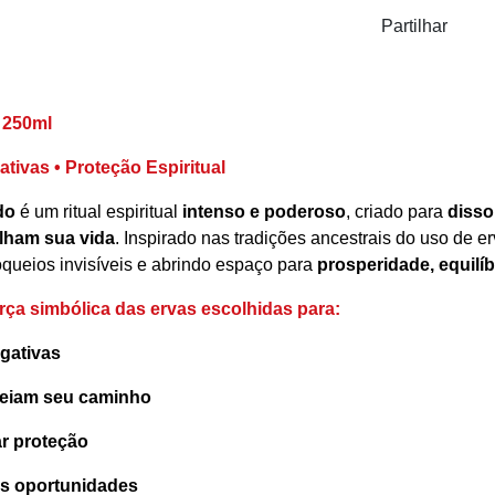
Partilhar
 250ml
tivas • Proteção Espiritual
do
é um ritual espiritual
intenso e poderoso
, criado para
disso
alham sua vida
. Inspirado nas tradições ancestrais do uso de e
queios invisíveis e abrindo espaço para
prosperidade, equilíb
a simbólica das ervas escolhidas para:
egativas
ueiam seu caminho
ar proteção
vas oportunidades