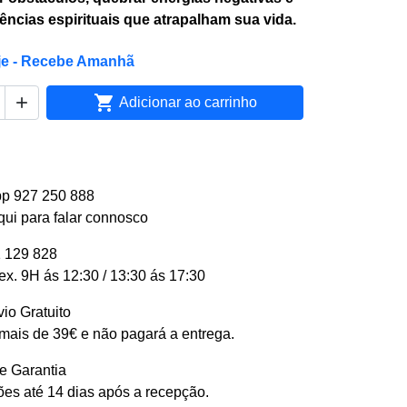
uências espirituais que atrapalham sua vida.
je - Recebe Amanhã


Adicionar ao carrinho
p 927 250 888
qui para falar connosco
 129 828
ex. 9H ás 12:30 / 13:30 ás 17:30
io Gratuito
ais de 39€ e não pagará a entrega.
e Garantia
es até 14 dias após a recepção.