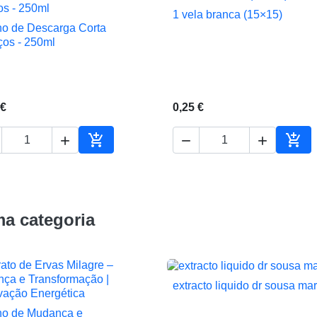
1 vela branca (15×15)

Vista rápida
o de Descarga Corta

Vista rápida
iços - 250ml
 €
0,25 €





ho
Adicionar ao carrinho
Adic
a categoria
extracto liquido dr sousa mar

Vista rápida
o de Mudança e