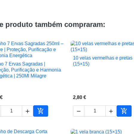
te produto também compraram:
10 velas vermelhas e pretas

Vista rápida
o 7 Ervas Sagradas |
(15×15)

Vista rápida
eção, Purificação e Harmonia
gética | 250Ml Milagre
 €
2,80 €





ho
Adicionar ao carrinho
Adic