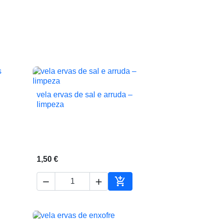
vela ervas de sal e arruda –

Vista rápida
limpeza
1,50 €



ionar ao carrinho
Adicionar ao carrinho