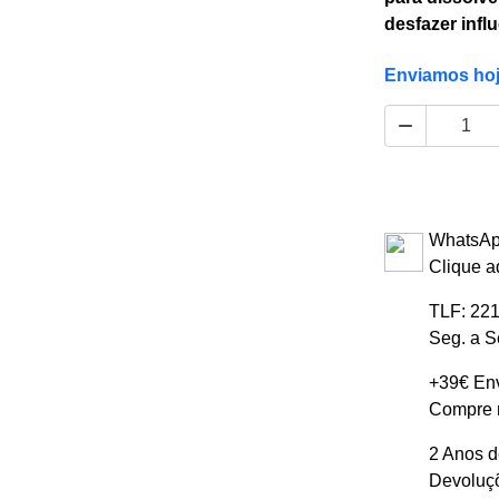
desfazer infl
Enviamos ho

WhatsAp
Clique a
TLF: 221
Seg. a S
+39€ Env
Compre m
2 Anos d
Devoluçõ