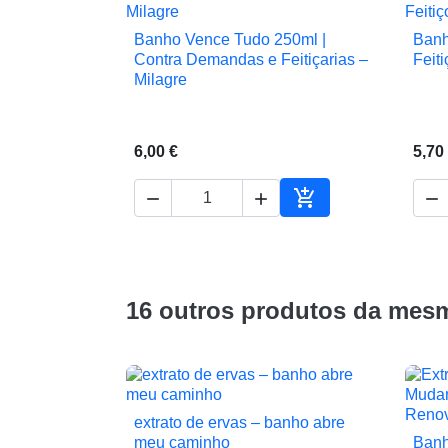
Banho Vence Tudo 250ml |
Banh

Vista rápida
Contra Demandas e Feitiçarias –
Feit
Milagre
6,00 €
5,70




Adicionar ao carrin
16 outros produtos da mesm
extrato de ervas – banho abre

Vista rápida
meu caminho
Banh