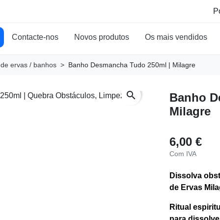
Contacte-nos
Novos produtos
Os mais vendidos
 de ervas / banhos
Banho Desmancha Tudo 250ml | Milagre
search
Banho D
Milagre
6,00 €
Com IVA
Dissolva obs
de Ervas Mil
Ritual espiri
para dissolve