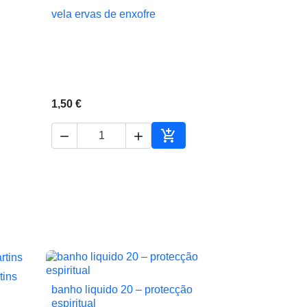
vela ervas de enxofre

Vista rápida
1,50 €



ionar ao carrinho
Adicionar ao carrinho
tins
banho liquido 20 – protecção

Vista rápida
espiritual