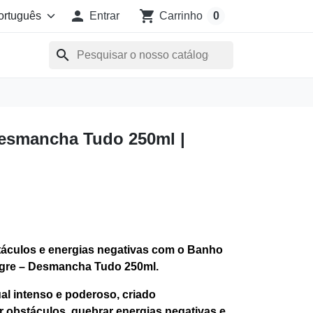

shopping_cart
Entrar
Carrinho
0
search
esmancha Tudo 250ml |
táculos e energias negativas com o Banho
agre – Desmancha Tudo 250ml.
tual intenso e poderoso, criado
r obstáculos, quebrar energias negativas e