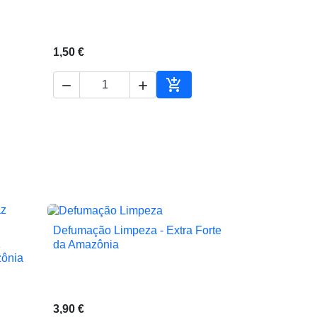
1,50 €



ionar ao carrinho
Adicionar ao carrinho
Defumação Limpeza - Extra Forte

Vista rápida
z
da Amazônia
zônia
3,90 €