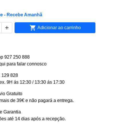
je - Recebe Amanhã


Adicionar ao carrinho
p 927 250 888
qui para falar connosco
 129 828
ex. 9H ás 12:30 / 13:30 ás 17:30
io Gratuito
ais de 39€ e não pagará a entrega.
e Garantia
es até 14 dias após a recepção.