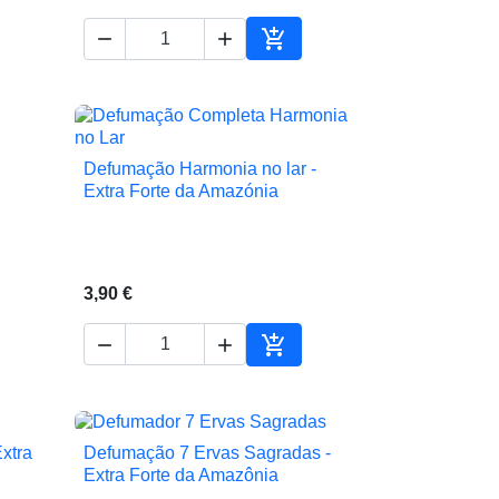



ionar ao carrinho
Adicionar ao carrinho
Defumação Harmonia no lar -

Vista rápida
Extra Forte da Amazónia
3,90 €



ionar ao carrinho
Adicionar ao carrinho
xtra
Defumação 7 Ervas Sagradas -

Vista rápida
Extra Forte da Amazônia