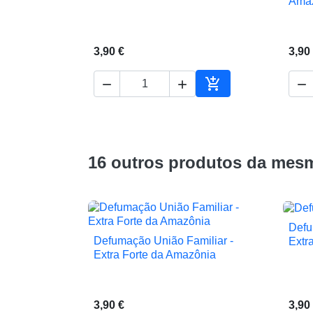
Ama
3,90 €
3,90




Adicionar ao carrin
16 outros produtos da mesm
Defu
Defumação União Familiar -
Extr

Vista rápida
Extra Forte da Amazônia
3,90 €
3,90