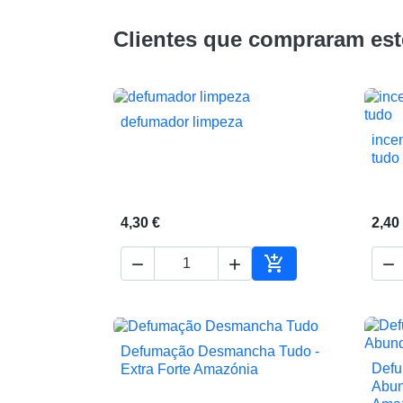
Clientes que compraram es
defumador limpeza

Vista rápida
ince
tudo
4,30 €
2,40




Adicionar ao carrin
Defumação Desmancha Tudo -

Vista rápida
Defu
Extra Forte Amazónia
Abun