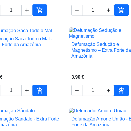





ho
Adicionar ao carrinho
Adic
mação Saca Todo o Mal -

Vista rápida
Defumação Sedução e
a Forte da Amazônia

Vista rápida
Magnetismo – Extra Forte da
Amazónia
 €
3,90 €





ho
Adicionar ao carrinho
Adic
mação Sândalo - Extra Forte
Defumação Amor e União - E


Vista rápida
Vista rápida
mazônia
Forte da Amazónia