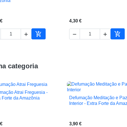
zónia
 €
4,30 €





ho
Adicionar ao carrinho
Adic
a categoria
mação Atrai Freguesia -

Vista rápida
Defumação Meditação e Pa
a Forte da Amazônia

Vista rápida
Interior - Extra Forte da Ama
 €
3,90 €