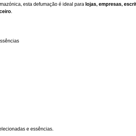
a amazónica, esta defumação é ideal para
lojas, empresas, escri
ceiro
.
essências
selecionadas e essências.