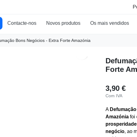
Contacte-nos
Novos produtos
Os mais vendidos
umação Bons Negócios - Extra Forte Amazónia
search
Defumaçã
Forte Am
3,90 €
Com IVA
A
Defumação 
Amazónia
foi
prosperidade
negócio
, ao 