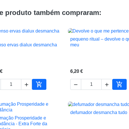
te produto também compraram:
pequeno ritual – devolve o q

Vista rápida
nso ervas dialux desmancha
meu

Vista rápida
 €
6,20 €





ho
Adicionar ao carrinho
Adic
defumador desmancha tudo

Vista rápida
mação Prosperidade e

Vista rápida
dância - Extra Forte da