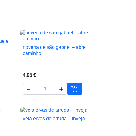
ue é
novena de são gabriel – abre

Vista rápida
caminho
4,95 €



ionar ao carrinho
Adicionar ao carrinho
vela ervas de arruda – inveja

Vista rápida