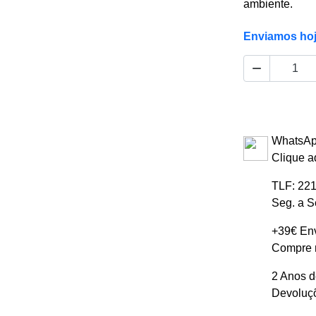
ambiente.
Enviamos ho

WhatsAp
Clique a
TLF: 221
Seg. a S
+39€ Env
Compre m
2 Anos d
Devoluçõ