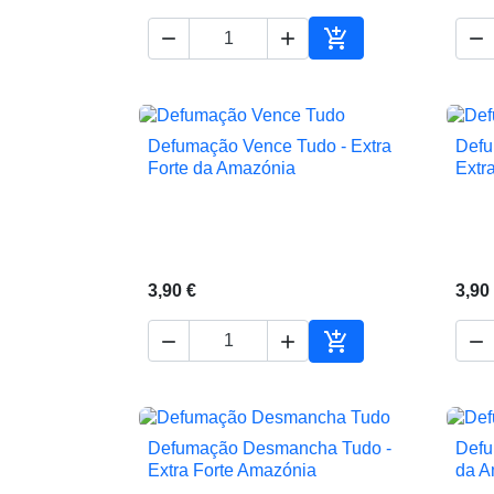




Adicionar ao carrin
Defumação Vence Tudo - Extra
Defu

Vista rápida
Forte da Amazónia
Extr
3,90 €
3,90




Adicionar ao carrin
Defumação Desmancha Tudo -
Defu

Vista rápida
Extra Forte Amazónia
da A