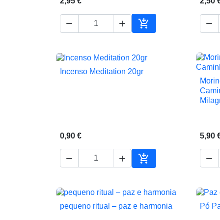
2,95 €
2,50 




Adicionar ao carrinho
Incenso Meditation 20gr

Vista rápida
Mori
Camin
Milag
0,90 €
5,90 




Adicionar ao carrinho
pequeno ritual – paz e harmonia
Pó Pa

Vista rápida