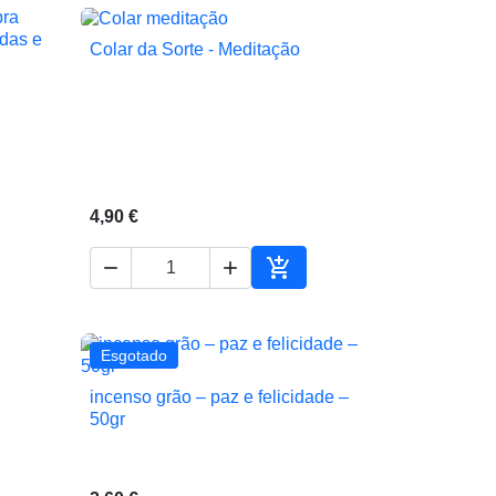
Colar da Sorte - Meditação

Vista rápida
4,90 €



ionar ao carrinho
Adicionar ao carrinho
Esgotado
incenso grão – paz e felicidade –

Vista rápida
50gr