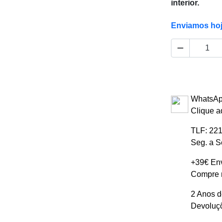
interior.
Enviamos ho

WhatsAp
Clique a
TLF: 221
Seg. a S
+39€ Env
Compre m
2 Anos d
Devoluçõ