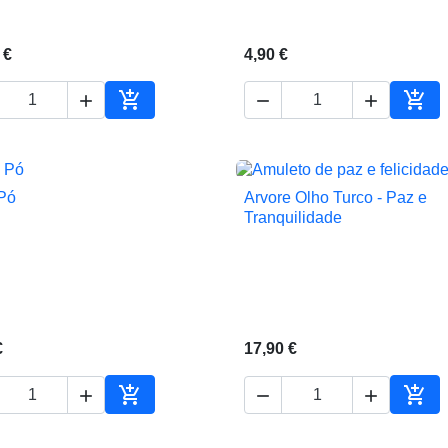
 €
4,90 €





Adicionar ao carrinho
Adic
 Pó
Arvore Olho Turco - Paz e


Vista rápida
Vista rápida
Tranquilidade
€
17,90 €





Adicionar ao carrinho
Adic