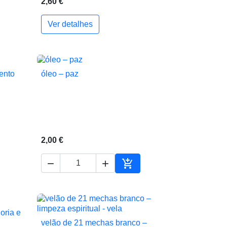
2,60 €
Ver detalhes
ionar ao carrinho
ento
óleo – paz

Vista rápida
2,00 €



ionar ao carrinho
Adicionar ao carrinho
oria e
velão de 21 mechas branco –