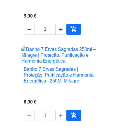
9,90 €



ionar ao carrinho
Adicionar ao carrinho
Banho 7 Ervas Sagradas |

Vista rápida
Proteção, Purificação e Harmonia
Energética | 250Ml Milagre
6,00 €



ionar ao carrinho
Adicionar ao carrinho