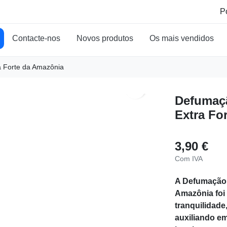
Contacte-nos
Novos produtos
Os mais vendidos
a Forte da Amazônia
search
Defumaçã
Extra Fo
3,90 €
Com IVA
A Defumação M
Amazônia foi
tranquilidade
auxiliando e