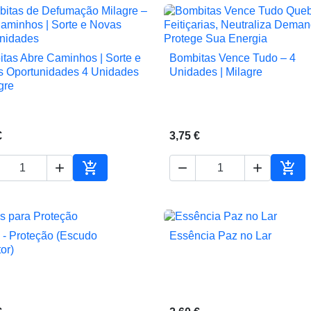
tas Abre Caminhos | Sorte e
Bombitas Vence Tudo – 4


Vista rápida
Vista rápida
 Oportunidades 4 Unidades
Unidades | Milagre
gre
€
3,75 €





Adicionar ao carrinho
Adic
 - Proteção (Escudo
Essência Paz no Lar


Vista rápida
Vista rápida
or)