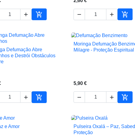
€
2,60 €





Adicionar ao carrinho
Adic
Moringa Defumação Benzim

Vista rápida
nga Defumação Abre
Milagre - Proteção Espiritual

Vista rápida
hos e Destrói Obstáculos
re
€
5,90 €





Adicionar ao carrinho
Adic
z e Amor
Pulseira Oxalá – Paz, Sabed


Vista rápida
Vista rápida
Proteção