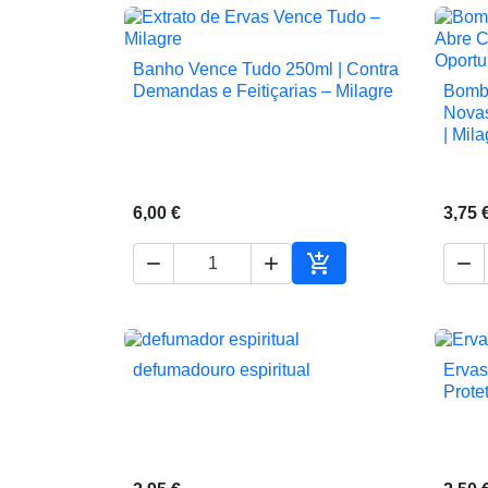
Banho Vence Tudo 250ml | Contra

Vista rápida
Demandas e Feitiçarias – Milagre
Bombi
Novas
| Mila
6,00 €
3,75 




Adicionar ao carrinho
defumadouro espiritual
Ervas

Vista rápida
Protet