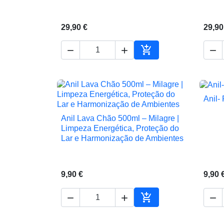
29,90 €
29,90




Adicionar ao carrinho
Anil-
Anil Lava Chão 500ml – Milagre |

Vista rápida
Limpeza Energética, Proteção do
Lar e Harmonização de Ambientes
9,90 €
9,90 




Adicionar ao carrinho