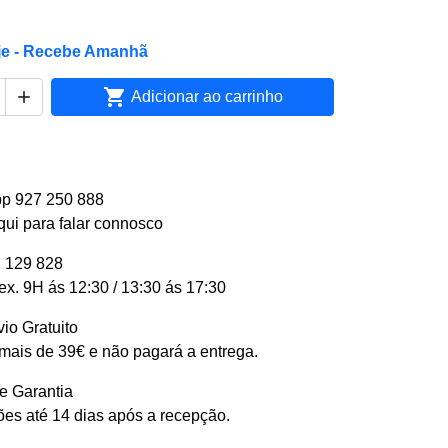
je - Recebe Amanhã


Adicionar ao carrinho
p 927 250 888
qui para falar connosco
 129 828
ex. 9H ás 12:30 / 13:30 ás 17:30
io Gratuito
ais de 39€ e não pagará a entrega.
e Garantia
es até 14 dias após a recepção.