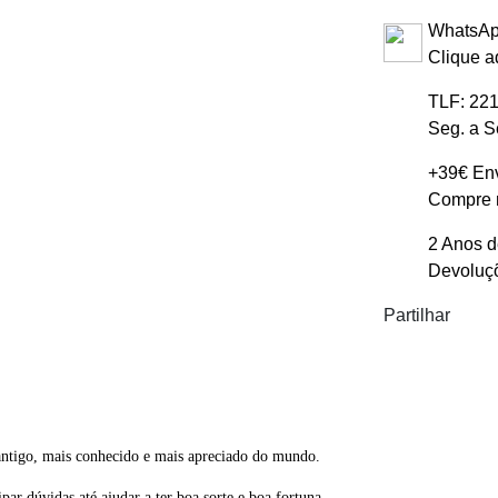
WhatsAp
Clique a
TLF: 221
Seg. a S
+39€ Env
Compre m
2 Anos d
Devoluçõ
Partilhar
antigo, mais conhecido e mais apreciado do mundo.
par dúvidas até ajudar a ter boa sorte e boa fortuna.