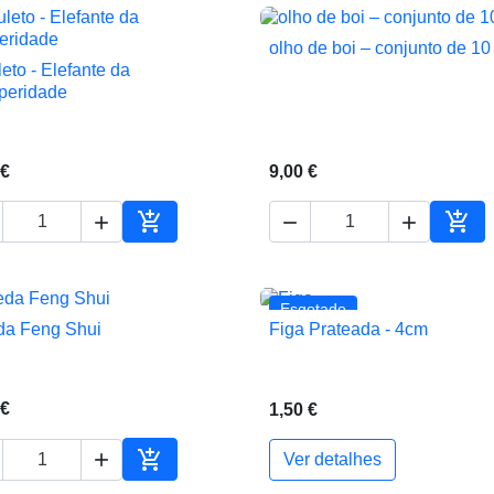
olho de boi – conjunto de 10

Vista rápida
eto - Elefante da

Vista rápida
peridade
 €
9,00 €





ho
Adicionar ao carrinho
Adic
Esgotado
a Feng Shui
Figa Prateada - 4cm


Vista rápida
Vista rápida
 €
1,50 €


Ver detalhes
ho
Adicionar ao carrinho