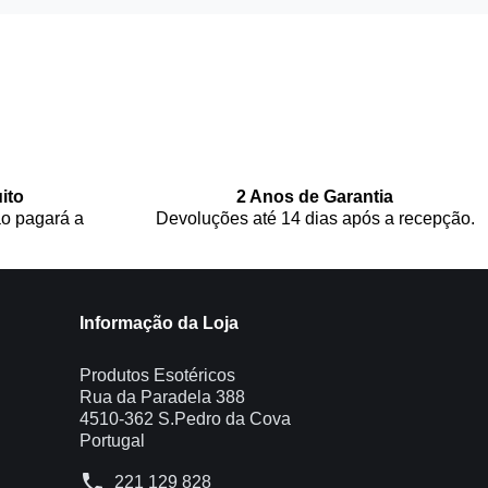
ito
2 Anos de Garantia
o pagará a
Devoluções até 14 dias após a recepção.
Informação da Loja
Produtos Esotéricos
Rua da Paradela 388
4510-362 S.Pedro da Cova
Portugal
phone
221 129 828