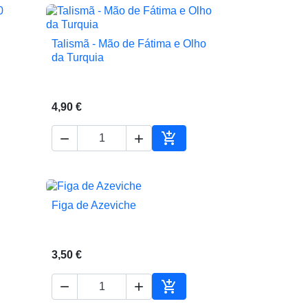
Talismã - Mão de Fátima e Olho

Vista rápida
da Turquia
4,90 €



ionar ao carrinho
Adicionar ao carrinho
Figa de Azeviche

Vista rápida
3,50 €



Adicionar ao carrinho