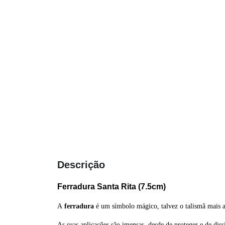
Descrição
Ferradura Santa Rita (7.5cm)
A
ferradura
é um símbolo mágico, talvez o talismã mais 
As suas aplicações são imensas, desde de proteger e de dissi