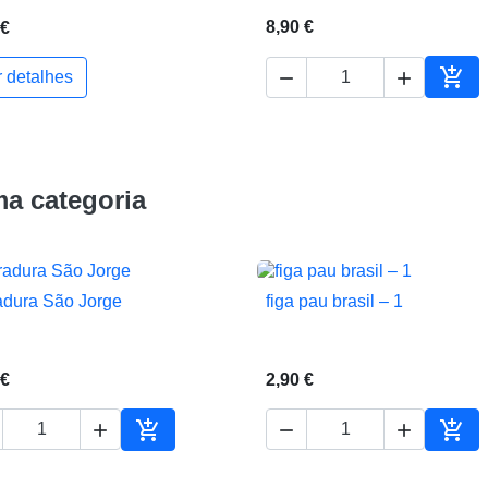
8,90 €
 €



r detalhes
ho
Adic
a categoria
adura São Jorge
figa pau brasil – 1


Vista rápida
Vista rápida
 €
2,90 €





ho
Adicionar ao carrinho
Adic