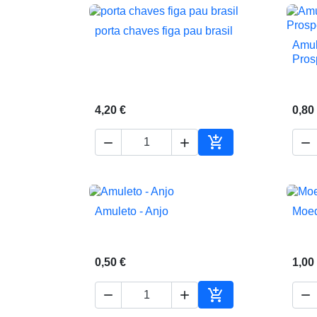
porta chaves figa pau brasil

Vista rápida
Amul
Pros
4,20 €
0,80




Adicionar ao carrin
Amuleto - Anjo
Moed

Vista rápida
0,50 €
1,00




Adicionar ao carrin