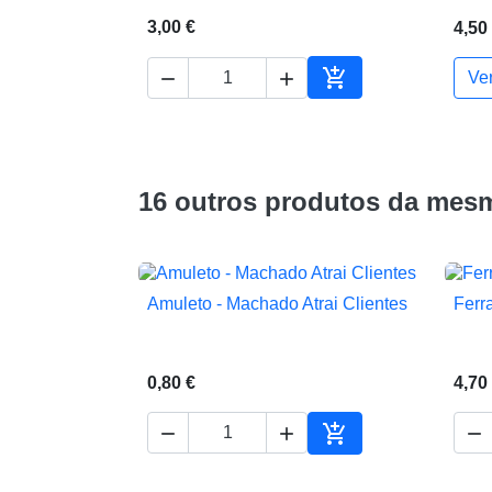
3,00 €
4,50



Ve
Adicionar ao carrin
16 outros produtos da mesm
Amuleto - Machado Atrai Clientes
Ferr

Vista rápida
0,80 €
4,70




Adicionar ao carrin