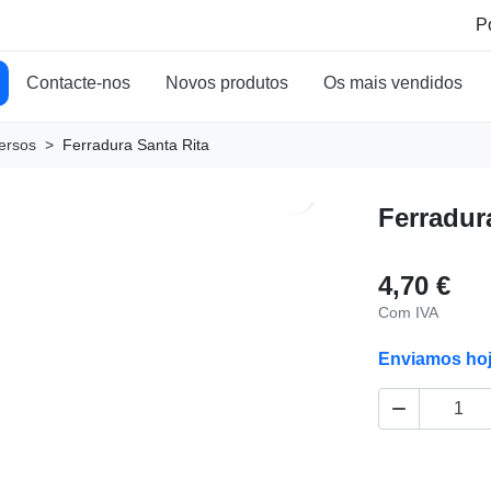
Contacte-nos
Novos produtos
Os mais vendidos
ersos
Ferradura Santa Rita
search
Ferradur
4,70 €
Com IVA
Enviamos ho
