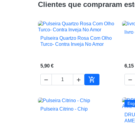
Clientes que compraram es
livr
Pulseira Quartzo Rosa Com Olho

Vista rápida
Turco- Contra Inveja No Amor
5,90 €
6,15




Adicionar ao carrin
Esg
Pulseira Citrino - Chip

Vista rápida
DRU
AMET