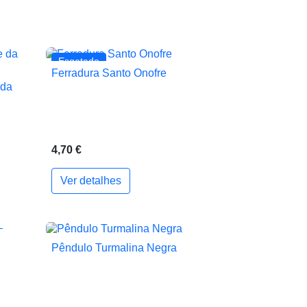
Esgotado
Ferradura Santo Onofre

Vista rápida
 da
4,70 €
Ver detalhes
ionar ao carrinho
Pêndulo Turmalina Negra

Vista rápida