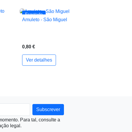
Esgotado
Amuleto - São Miguel

Vista rápida
0,80 €
Ver detalhes
ionar ao carrinho
omento. Para tal, consulte a
ção legal.