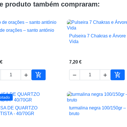
te produto também compraram:
o de orações – santo antónio

Vista rápida
Pulseira 7 Chakras e Árvore

Vista rápida
Vida
 €
7,20 €





ho
Adicionar ao carrinho
Adic
otado
SA DE QUARTZO
turmalina negra 100/150gr –


Vista rápida
Vista rápida
ISTA - 40/70GR
bruto