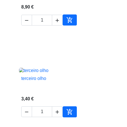
8,90 €



ionar ao carrinho
Adicionar ao carrinho
terceiro olho

Vista rápida
3,40 €



ionar ao carrinho
Adicionar ao carrinho