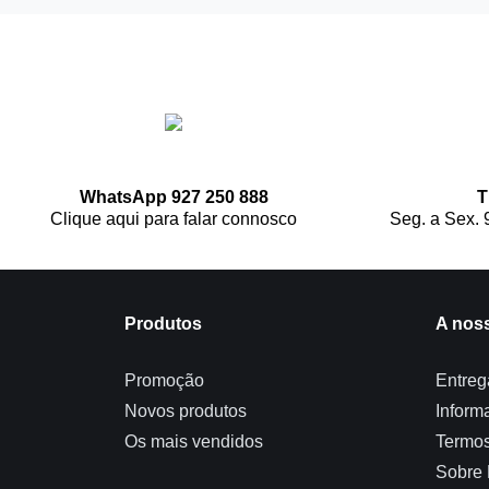
WhatsApp 927 250 888
T
Clique aqui para falar connosco
Seg. a Sex. 
Produtos
A nos
Promoção
Entreg
Novos produtos
Inform
Os mais vendidos
Termos
Sobre