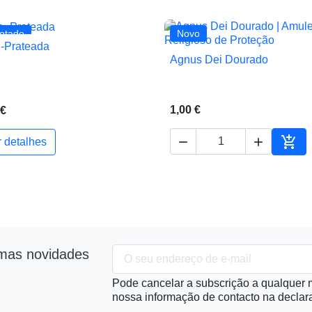
otado
Novo
 -Prateada

Vista rápida
Agnus Dei Dourado

Vista rápida
1,00 €
 €



r detalhes
ho
Adic
imas novidades
Pode cancelar a subscrição a qualquer m
nossa informação de contacto na declara