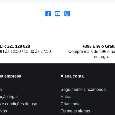
LF: 221 129 828
+39€ Envio Gratu
9H ás 12:30 / 13:30 ás 17:30
Compre mais de 39€ e nã
entrega.
sa empresa
A sua conta
a
Seguimento Encomenda
ação legal
Entrar
 e condições de uso
Criar conta
 Nós
Os meus alertas