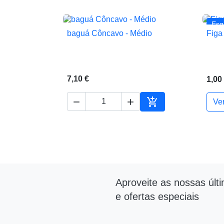
Esg
baguá Côncavo - Médio
Figa

Vista rápida
7,10 €
1,00



Ve
Adicionar ao carrin
Aproveite as nossas últ
e ofertas especiais