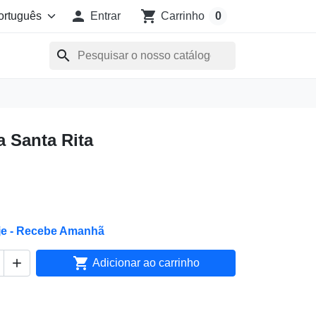

shopping_cart
Entrar
Carrinho
0
search
a Santa Rita
je - Recebe Amanhã


Adicionar ao carrinho