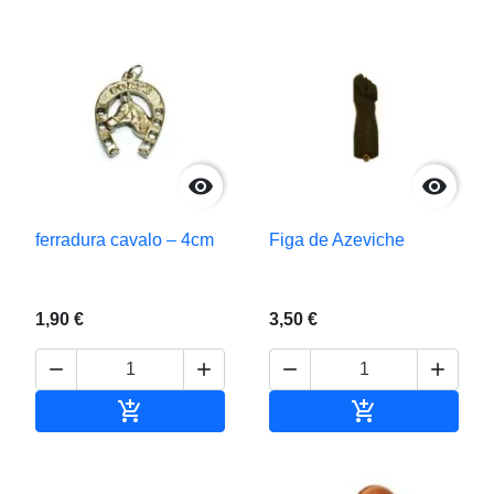


ferradura cavalo – 4cm
Figa de Azeviche
1,90 €
3,50 €






Adicionar ao carrinho
Adicionar ao c