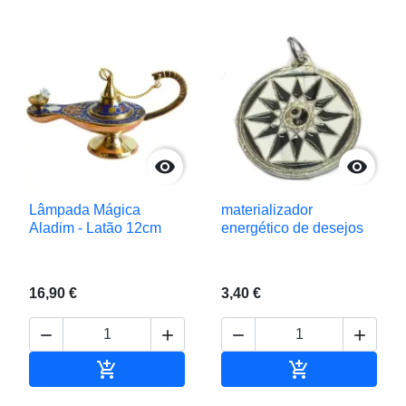


Lâmpada Mágica
materializador
Aladim - Latão 12cm
energético de desejos
16,90 €
3,40 €






Adicionar ao carrinho
Adicionar ao c