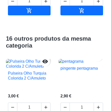






Adicionar ao carrinho
Adicionar ao c
16 outros produtos da mesma
categoria


pingente pentagrama
Pulseira Olho Turquia
Colorida 2 C/Amuleto
3,00 €
2,90 €



