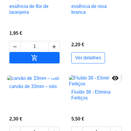
essência de flor de
essência de rosa
laranjeira
branca
1,95 €
2,20 €



Adicionar ao carrinho
Ver detalhes


carvão de 33mm – rolo
Fluído 38 - Elimina
Feitiços
2,30 €
5,50 €