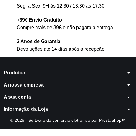
Seg. a Sex. 9H ás 12:30 / 13:30 ás 17:30
+39€ Envio Gratuito
Compre mais de 39€ e não pagará a entrega.
2 Anos de Garantia
Devoluções até 14 dias após a recepção.
arrow_drop_down
Produtos
arrow_drop_down
A nossa empresa
arrow_drop_down
A sua conta
arrow_drop_down
Informação da Loja
© 2026 - Software de comércio eletrónico por PrestaShop™