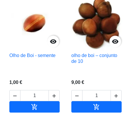


Olho de Boi - semente
olho de boi – conjunto
de 10
1,00 €
9,00 €






Adicionar ao carrinho
Adicionar ao c