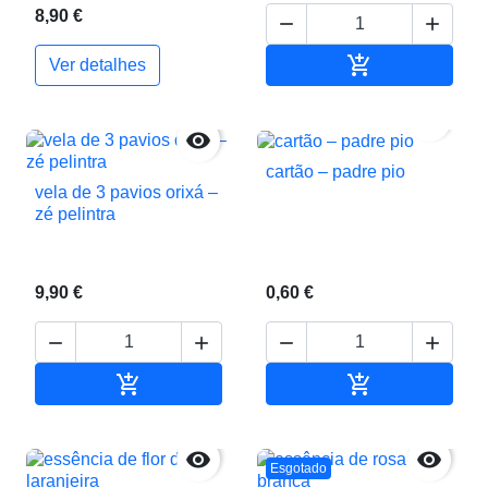
8,90 €



Adicionar ao c
Ver detalhes


cartão – padre pio
vela de 3 pavios orixá –
zé pelintra
9,90 €
0,60 €






Adicionar ao carrinho
Adicionar ao c


Esgotado