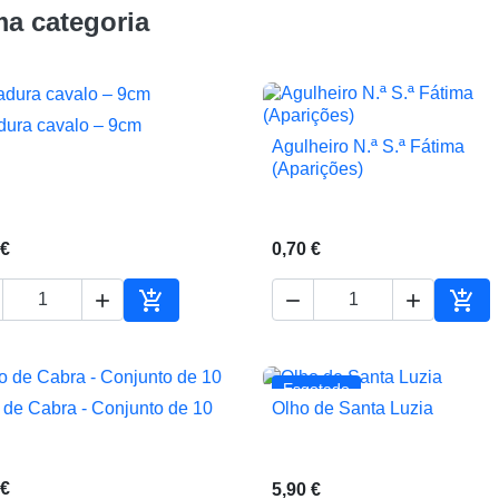
a categoria
adura cavalo – 9cm

Vista rápida
Agulheiro N.ª S.ª Fátima

Vista rápida
(Aparições)
 €
0,70 €





ho
Adicionar ao carrinho
Adic
Esgotado
 de Cabra - Conjunto de 10
Olho de Santa Luzia


Vista rápida
Vista rápida
 €
5,90 €