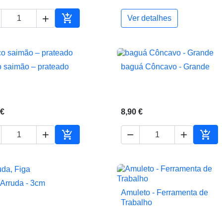


Ver detalhes
ho
Adicionar ao carrinho
o saimão – prateado
baguá Côncavo - Grande


Vista rápida
Vista rápida
 €
8,90 €





ho
Adicionar ao carrinho
Adic
 Arruda - 3cm

Vista rápida
Amuleto - Ferramenta de

Vista rápida
Trabalho