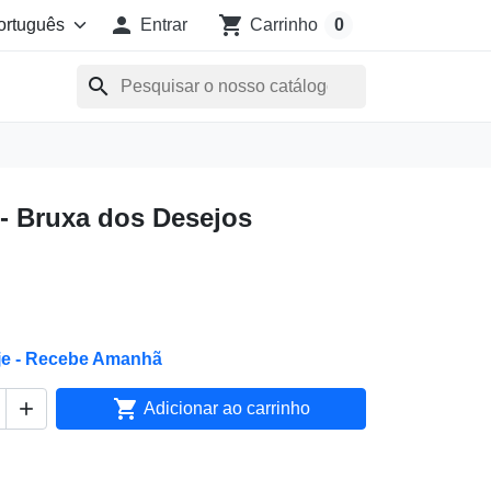

shopping_cart
Entrar
Carrinho
0
search
- Bruxa dos Desejos
je - Recebe Amanhã


Adicionar ao carrinho