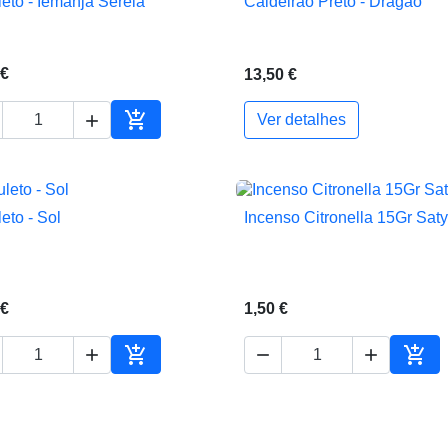
eto - Iemanjá Sereia
Caldeirão Preto - Dragão


Vista rápida
Vista rápida
 €
13,50 €


Ver detalhes
Adicionar ao carrinho
eto - Sol
Incenso Citronella 15Gr Sat


Vista rápida
Vista rápida
 €
1,50 €





ho
Adicionar ao carrinho
Adic