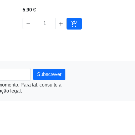
5,90 €



ionar ao carrinho
Adicionar ao carrinho
omento. Para tal, consulte a
ção legal.