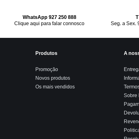
WhatsApp 927 250 888
T
Clique aqui para falar connosco
Seg. a Sex. 
Produtos
A nos
Promoção
Entreg
Novos produtos
Inform
Os mais vendidos
Termos
Sobre
Pagam
Devolu
Reven
Politi
Resolu