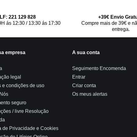
LF: 221 129 828
+39€ Envio Gratu
9H ás 12:30 / 13:30 ás 17:30
Compre mais de 39€ e nã
entrega.
sa empresa
A sua conta
a
Seguimento Encomenda
ação legal
Entrar
 e condições de uso
Criar conta
 Nós
Os meus alertas
ento seguro
ções / livre Resolução
da
ca de Privacidade e Cookies
ção de Litígios Online