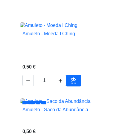
Amuleto - Moeda I Ching

Vista rápida
0,50 €



ionar ao carrinho
Adicionar ao carrinho
Esgotado
Amuleto - Saco da Abundância

Vista rápida
0,50 €