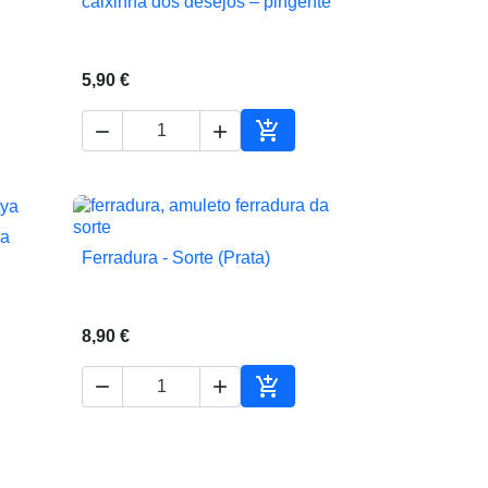
caixinha dos desejos – pingente

Vista rápida
5,90 €



Adicionar ao carrinho
ya
Ferradura - Sorte (Prata)

Vista rápida
8,90 €



ionar ao carrinho
Adicionar ao carrinho