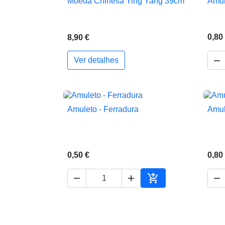
Moeda Chinesa Ying Yang 39cm
Amul

Vista rápida
0,80
8,90 €

Ver detalhes
Amuleto - Ferradura
Amul

Vista rápida
0,50 €
0,80




Adicionar ao carrin