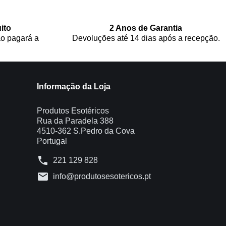
ito
2 Anos de Garantia
o pagará a
Devoluções até 14 dias após a recepção.
Informação da Loja
Produtos Esotéricos
Rua da Paradela 388
4510-362 S.Pedro da Cova
Portugal
phone
221 129 828
mail
info@produtosesotericos.pt