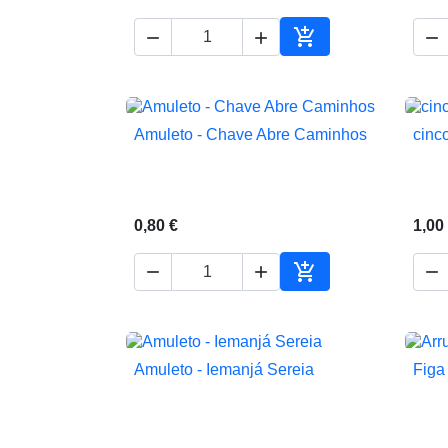




Adicionar ao carrin
Amuleto - Chave Abre Caminhos
cinc

Vista rápida
0,80 €
1,00




Adicionar ao carrin
Amuleto - Iemanjá Sereia
Figa

Vista rápida