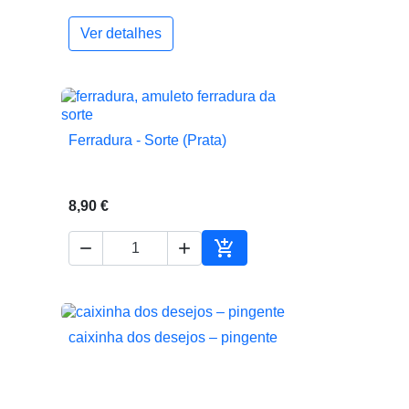
Ver detalhes
Ferradura - Sorte (Prata)

Vista rápida
8,90 €



ionar ao carrinho
Adicionar ao carrinho
caixinha dos desejos – pingente

Vista rápida