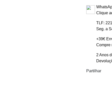
WhatsAp
Clique a
TLF: 221
Seg. a S
+39€ Env
Compre m
2 Anos d
Devoluçõ
Partilhar