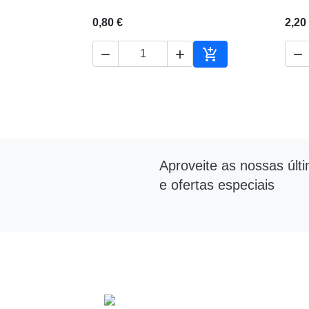
0,80 €
2,20




Adicionar ao carrin
Aproveite as nossas últ
e ofertas especiais