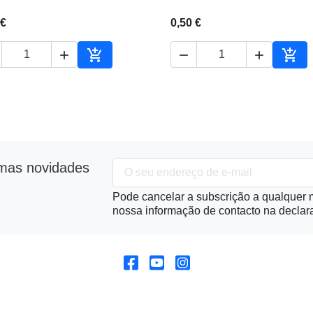
 €
0,50 €





ho
Adicionar ao carrinho
Adic
imas novidades
Pode cancelar a subscrição a qualquer m
nossa informação de contacto na declara