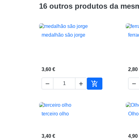
16 outros produtos da mesm
medalhão são jorge
ferr

Vista rápida
3,60 €
2,80




Adicionar ao carrin
terceiro olho
Olho

Vista rápida
3,40 €
4,90