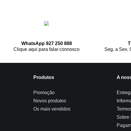
WhatsApp 927 250 888
T
Clique aqui para falar connosco
Seg. a Sex. 
Produtos
A nos
Promoção
Entreg
Novos produtos
Inform
Os mais vendidos
Termos
Sobre
Pagam