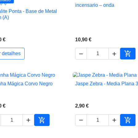
incensario – onda

Vista rápida
lite Ponta - Base de Metal

Vista rápida
 (A)
10,90 €
0 €



r detalhes
ho
Adic
nha Mágica Corvo Negro
Jaspe Zebra - Media Plana 


Vista rápida
Vista rápida
0 €
2,90 €





ho
Adicionar ao carrinho
Adic