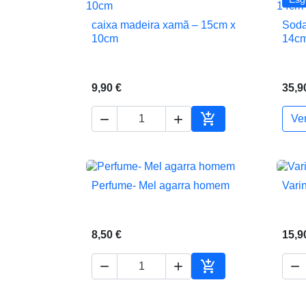
caixa madeira xamã – 15cm x
Soda

Vista rápida
10cm
14cm
9,90 €
35,9



Ve
Adicionar ao carrin
Perfume- Mel agarra homem
Vari

Vista rápida
8,50 €
15,9




Adicionar ao carrin