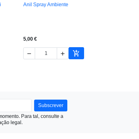
i
Anil Spray Ambiente

Vista rápida
5,00 €



ionar ao carrinho
Adicionar ao carrinho
omento. Para tal, consulte a
ção legal.