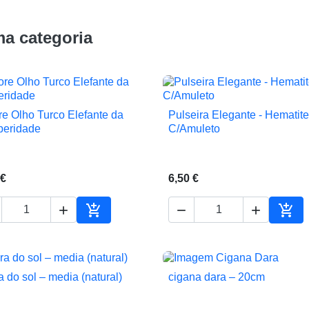
a categoria
re Olho Turco Elefante da
Pulseira Elegante - Hematite


Vista rápida
Vista rápida
peridade
C/Amuleto
 €
6,50 €





ho
Adicionar ao carrinho
Adic
a do sol – media (natural)
cigana dara – 20cm


Vista rápida
Vista rápida