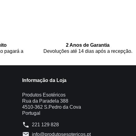
ito
2 Anos de Garantia
o pagará a
Devoluções até 14 dias após a recepção.
Informação da Loja
Produtos Esotéricos
Rua da Paradela 388
4510-362 S.Pedro da Cova
Portugal
phone
221 129 828
mail
info@produtosesotericos.pt