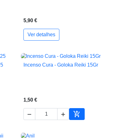
5,90 €
Ver detalhes
ionar ao carrinho
25
Incenso Cura - Goloka Reiki 15Gr

Vista rápida
1,50 €



ionar ao carrinho
Adicionar ao carrinho