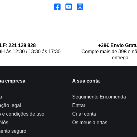
LF: 221 129 828
+39€ Envio Gratu
9H ás 12:30 / 13:30 ás 17:30
Compre mais de 39€ e nã
entrega.
sa empresa
A sua conta
a
Seguimento Encomenda
ação legal
Entrar
 e condições de uso
Criar conta
 Nós
Os meus alertas
ento seguro