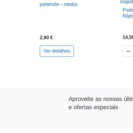
pietersite – media

Vista rápida
Pode
Rápi
14,5
2,90 €

Ver detalhes
Aproveite as nossas últ
e ofertas especiais