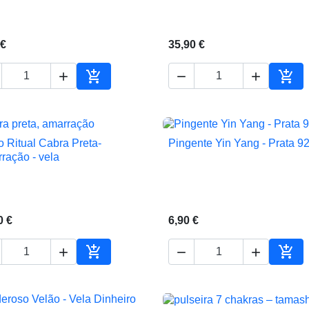
 €
35,90 €





ho
Adicionar ao carrinho
Adic
o Ritual Cabra Preta-
Pingente Yin Yang - Prata 9


Vista rápida
Vista rápida
ração - vela
0 €
6,90 €





ho
Adicionar ao carrinho
Adic