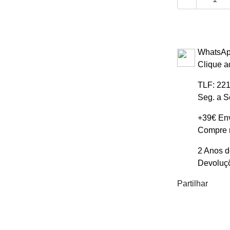
WhatsAp
Clique a
TLF: 221
Seg. a S
+39€ Env
Compre m
2 Anos d
Devoluçõ
Partilhar