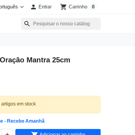

shopping_cart
Entrar
Carrinho
0
search
 Oração Mantra 25cm
 artigos em stock
je - Recebe Amanhã


Adicionar ao carrinho