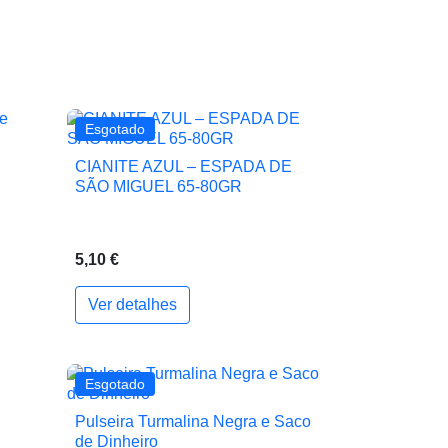
Esgotado
CIANITE AZUL – ESPADA DE

Vista rápida
SÃO MIGUEL 65-80GR
5,10 €
Ver detalhes
ionar ao carrinho
Esgotado
Pulseira Turmalina Negra e Saco

Vista rápida
de Dinheiro