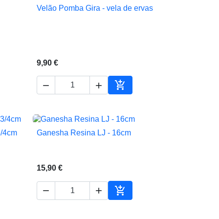
Velão Pomba Gira - vela de ervas

Vista rápida
9,90 €



ionar ao carrinho
Adicionar ao carrinho
3/4cm
Ganesha Resina LJ - 16cm

Vista rápida
15,90 €



ionar ao carrinho
Adicionar ao carrinho