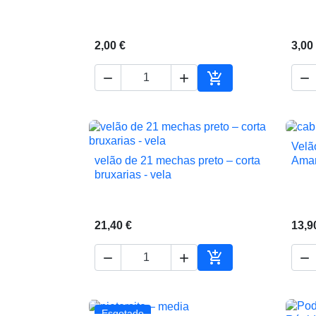
2,00 €
3,00




Adicionar ao carrin
Velã
velão de 21 mechas preto – corta
Amar

Vista rápida
bruxarias - vela
21,40 €
13,9




Adicionar ao carrin
Esgotado