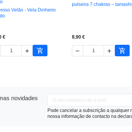
pulseira 7 chakras – tamashi

Vista rápida
roso Velão - Vela Dinheiro

Vista rápida
do
0 €
8,90 €





Adicionar ao carrinho
Adic
imas novidades
Pode cancelar a subscrição a qualquer m
nossa informação de contacto na declara