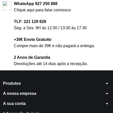
WhatsApp 927 250 888
Clique aqui para falar connosco
TLF: 221 129 828
Seg. a Sex. 9H ás 12:30 / 13:30 ás 17:30
+39€ Envio Gratuito
Compre mais de 39€ e não pagará a entrega.
2 Anos de Garantia
Devoluções até 14 dias após a recepção.
arrow_drop_down
Produtos
arrow_drop_down
A nossa empresa
arrow_drop_down
A sua conta