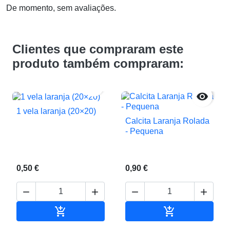
De momento, sem avaliações.
Clientes que compraram este
produto também compraram:


1 vela laranja (20×20)
Calcita Laranja Rolada
- Pequena
0,50 €
0,90 €






Adicionar ao carrinho
Adicionar ao c