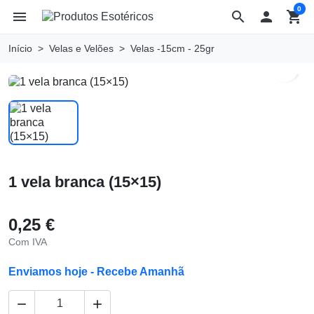
0
menu
search

shopping_cart
Início
Velas e Velões
Velas -15cm - 25gr
search
1 vela branca (15×15)
0,25 €
Com IVA
Enviamos hoje - Recebe Amanhã

