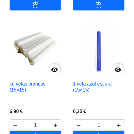


Adicionar ao carrinho
Adicionar ao c


kg velas brancas
1 vela azul escura
(15×15)
(15×15)
6,90 €
0,25 €



