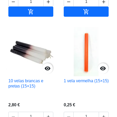






Adicionar ao carrinho
Adicionar ao c


10 velas brancas e
1 vela vermelha (15×15)
pretas (15×15)
2,80 €
0,25 €



