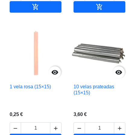


Adicionar ao carrinho
Adicionar ao c


1 vela rosa (15×15)
10 velas prateadas
(15×15)
0,25 €
3,60 €



