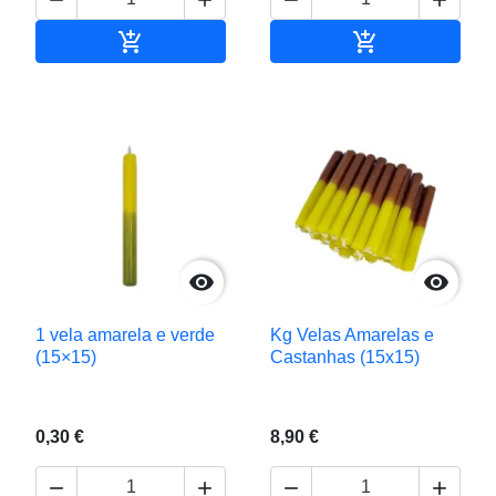


Adicionar ao carrinho
Adicionar ao c


1 vela amarela e verde
Kg Velas Amarelas e
(15×15)
Castanhas (15x15)
0,30 €
8,90 €



