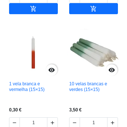


Adicionar ao carrinho
Adicionar ao c


1 vela branca e
10 velas brancas e
vermelha (15×15)
verdes (15×15)
0,30 €
3,50 €



