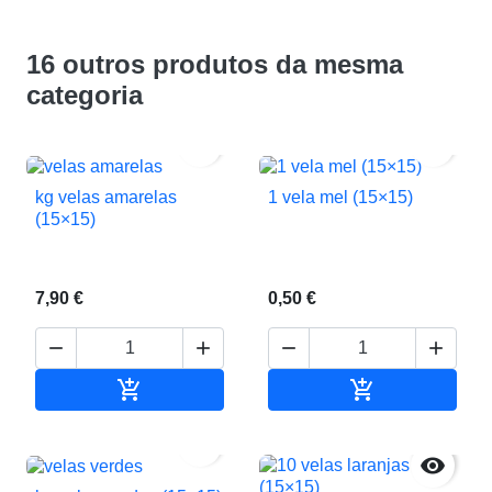
16 outros produtos da mesma
categoria


kg velas amarelas
1 vela mel (15×15)
(15×15)
7,90 €
0,50 €






Adicionar ao carrinho
Adicionar ao c

