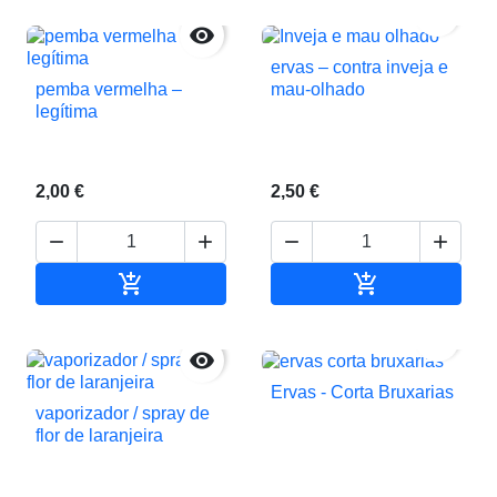


ervas – contra inveja e
pemba vermelha –
mau-olhado
legítima
2,00 €
2,50 €






Adicionar ao carrinho
Adicionar ao c


Ervas - Corta Bruxarias
vaporizador / spray de
flor de laranjeira