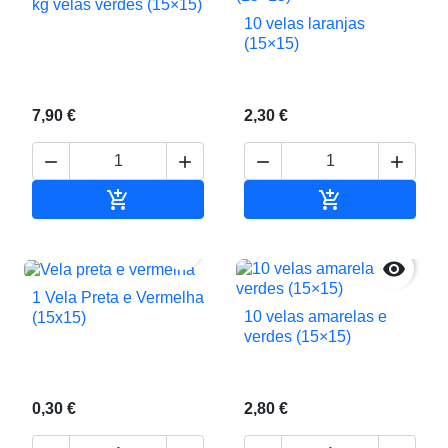
kg velas verdes (15×15)
10 velas laranjas
(15×15)
7,90 €
2,30 €






Adicionar ao carrinho
Adicionar ao c


1 Vela Preta e Vermelha
10 velas amarelas e
(15x15)
verdes (15×15)
0,30 €
2,80 €