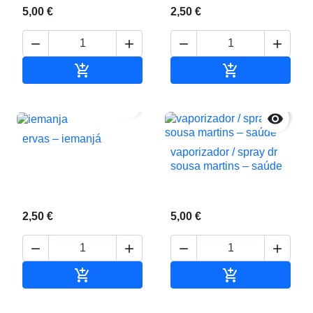
5,00 €
2,50 €






Adicionar ao carrinho
Adicionar ao c


ervas – iemanjá
vaporizador / spray dr
sousa martins – saúde
2,50 €
5,00 €






Adicionar ao carrinho
Adicionar ao c