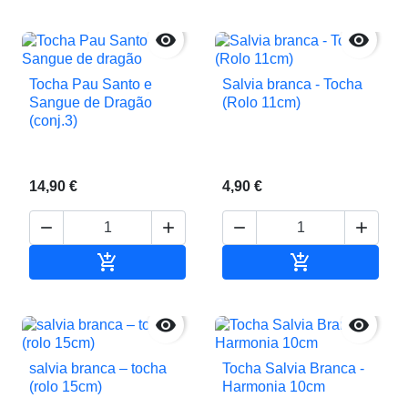


Tocha Pau Santo e
Salvia branca - Tocha
Sangue de Dragão
(Rolo 11cm)
(conj.3)
14,90 €
4,90 €






Adicionar ao carrinho
Adicionar ao c


salvia branca – tocha
Tocha Salvia Branca -
(rolo 15cm)
Harmonia 10cm