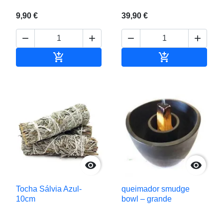
9,90 €
39,90 €






Adicionar ao carrinho
Adicionar ao c


Tocha Sálvia Azul-
queimador smudge
10cm
bowl – grande