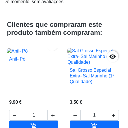
De momento, sem avaliações.
Clientes que compraram este
produto também compraram:


Anil- Pó
Sal Grosso Especial
Extra- Sal Marinho (1ª
Qualidade)
9,90 €
3,50 €






Adicionar ao carrinho
Adicionar ao c