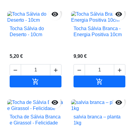


Tocha Sálvia do
Tocha Sálvia Branca -
Deserto - 10cm
Energia Positiva 10cm
5,20 €
9,90 €






Adicionar ao carrinho
Adicionar ao c


Tocha de Sálvia Branca
salvia branca – planta
e Girassol - Felicidade
1kg