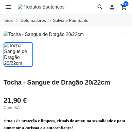
0
menu
search

shopping_cart
Início
Defumadores
Salvia e Pau Santo
search
Tocha - Sangue de Dragão 20/22cm
21,90 €
Com IVA
rituais de proteção e limpeza, rituais de amor, na sexualidade e para
aumentar a carisma e a autoconfiança!