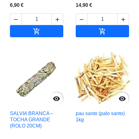
6,90 €
14,90 €






Adicionar ao carrinho
Adicionar ao c


SALVIA BRANCA –
pau santo (palo santo)
TOCHA GRANDE
1kg
(ROLO 20CM)