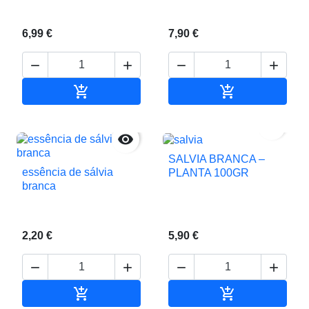
6,99 €
7,90 €






Adicionar ao carrinho
Adicionar ao c


SALVIA BRANCA –
essência de sálvia
PLANTA 100GR
branca
2,20 €
5,90 €






Adicionar ao carrinho
Adicionar ao c