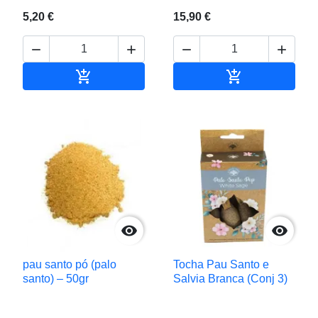
5,20 €
15,90 €






Adicionar ao carrinho
Adicionar ao c


pau santo pó (palo
Tocha Pau Santo e
santo) – 50gr
Salvia Branca (Conj 3)