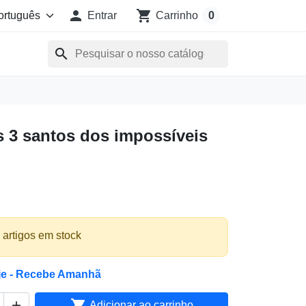

shopping_cart
Entrar
Carrinho
0
search
os 3 santos dos impossíveis
 artigos em stock
je - Recebe Amanhã


Adicionar ao carrinho