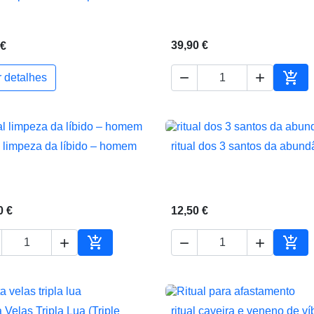
39,90 €
 €



r detalhes
ho
Adic
al limpeza da líbido – homem
ritual dos 3 santos da abund


Vista rápida
Vista rápida
0 €
12,50 €





ho
Adicionar ao carrinho
Adic
 Velas Tripla Lua (Triple
ritual caveira e veneno de ví