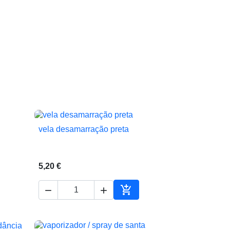
vela desamarração preta

Vista rápida
5,20 €



ionar ao carrinho
Adicionar ao carrinho