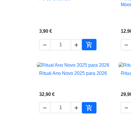

Vista rápida
Moo
3,90 €
12,9




Adicionar ao carrin
Ritual Ano Novo 2025 para 2026
Ritu

Vista rápida
32,90 €
29,9




Adicionar ao carrin