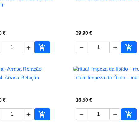


Vista rápida
Vista rápida
n)
0 €
39,90 €





ho
Adicionar ao carrinho
Adic
al- Arrasa Relação
ritual limpeza da líbido – mu


Vista rápida
Vista rápida
0 €
16,50 €





ho
Adicionar ao carrinho
Adic