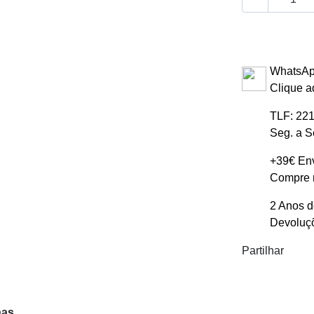
WhatsAp
Clique a
TLF: 221
Seg. a S
+39€ Env
Compre m
2 Anos d
Devoluçõ
Partilhar
nas.