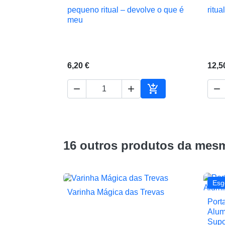
pequeno ritual – devolve o que é
ritu

Vista rápida
meu
6,20 €
12,5




Adicionar ao carrin
16 outros produtos da mesm
Esg
Varinha Mágica das Trevas

Vista rápida
Port
Alum
Supo