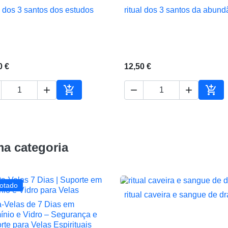
al dos 3 santos dos estudos
ritual dos 3 santos da abund


Vista rápida
Vista rápida
0 €
12,50 €





ho
Adicionar ao carrinho
Adic
a categoria
otado
ritual caveira e sangue de d

Vista rápida
a-Velas de 7 Dias em

Vista rápida
ínio e Vidro – Segurança e
rte para Velas Espirituais