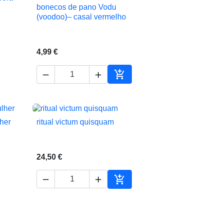
bonecos de pano Vodu

Vista rápida
(voodoo)– casal vermelho
4,99 €



ionar ao carrinho
Adicionar ao carrinho
lher
ritual victum quisquam

Vista rápida
24,50 €



ionar ao carrinho
Adicionar ao carrinho