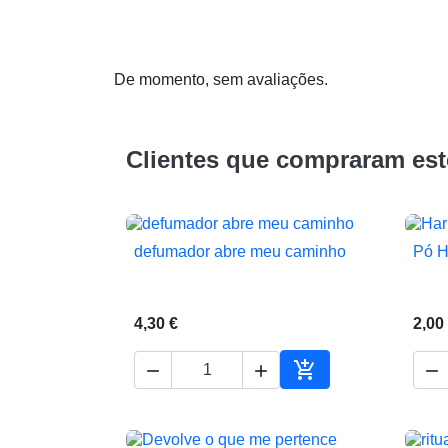
De momento, sem avaliações.
Clientes que compraram es
defumador abre meu caminho
Pó H

Vista rápida
4,30 €
2,00




Adicionar ao carrin