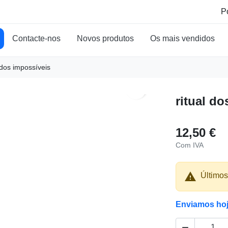
Contacte-nos
Novos produtos
Os mais vendidos
 dos impossíveis
search
ritual d
12,50 €
Com IVA

Últimos
Enviamos ho
