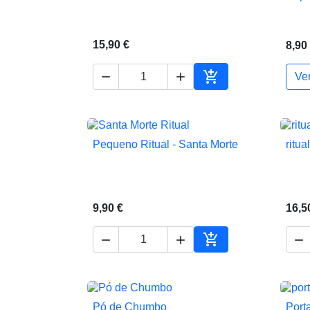
15,90 €
8,90



Ve
Adicionar ao carrin
Pequeno Ritual - Santa Morte
ritu

Vista rápida
9,90 €
16,5




Adicionar ao carrin
Pó de Chumbo
Porta