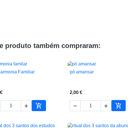
te produto também compraram:
armonia Familiar
pó amansar


Vista rápida
Vista rápida
 €
2,00 €





ho
Adicionar ao carrinho
Adic