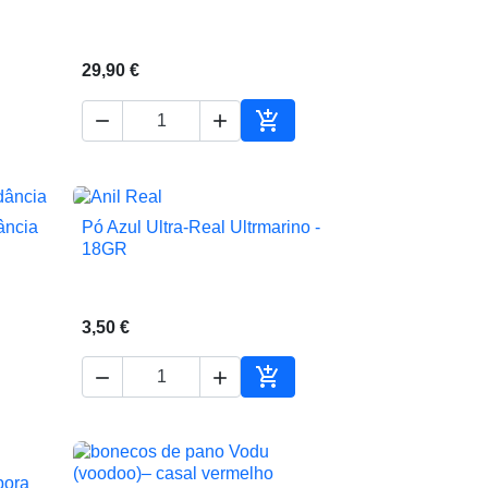
29,90 €



ionar ao carrinho
Adicionar ao carrinho
ância
Pó Azul Ultra-Real Ultrmarino -

Vista rápida
18GR
3,50 €



ionar ao carrinho
Adicionar ao carrinho
bora