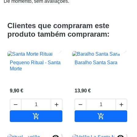
De momento, sem avaliações.
Clientes que compraram este
produto também compraram:


Pequeno Ritual - Santa
Baralho Santa Sara
Morte
9,90 €
13,90 €






Adicionar ao carrinho
Adicionar ao c