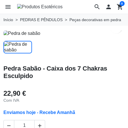
0
menu
search

shopping_cart
Início
PEDRAS E PÊNDULOS
Peças decorativas em pedra
search
Pedra Sabão - Caixa dos 7 Chakras
Esculpido
22,90 €
Com IVA
Enviamos hoje - Recebe Amanhã

