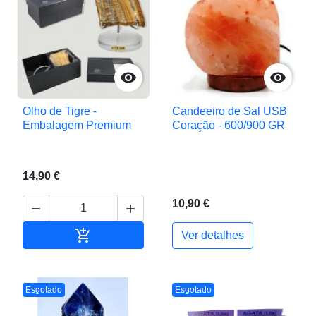


Olho de Tigre -
Candeeiro de Sal USB
Embalagem Premium
Coração - 600/900 GR
14,90 €
10,90 €



Adicionar ao carrinho
Ver detalhes
Esgotado
Esgotado