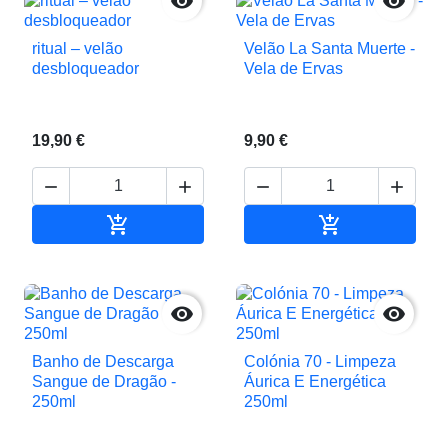


ritual – velão
Velão La Santa Muerte -
desbloqueador
Vela de Ervas
19,90 €
9,90 €






Adicionar ao carrinho
Adicionar ao c


Banho de Descarga
Colónia 70 - Limpeza
Sangue de Dragão -
Áurica E Energética
250ml
250ml