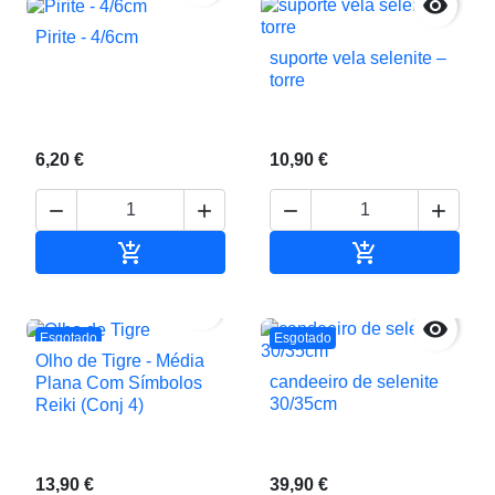

Pirite - 4/6cm
suporte vela selenite –
torre
6,20 €
10,90 €






Adicionar ao carrinho
Adicionar ao c


Esgotado
Esgotado
Olho de Tigre - Média
candeeiro de selenite
Plana Com Símbolos
30/35cm
Reiki (Conj 4)
13,90 €
39,90 €