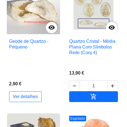


Geode de Quartzo -
Quartzo Cristal - Média
Pequeno
Plana Com Símbolos
Reiki (Conj 4)
13,90 €
2,90 €



Adicionar ao c
Ver detalhes
Esgotado