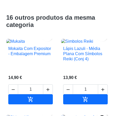
16 outros produtos da mesma
categoria


Mokaita Com Expositor
Lápis Lazuli - Média
- Embalagem Premium
Plana Com Símbolos
Reiki (Conj 4)
14,90 €
13,90 €






Adicionar ao carrinho
Adicionar ao c
