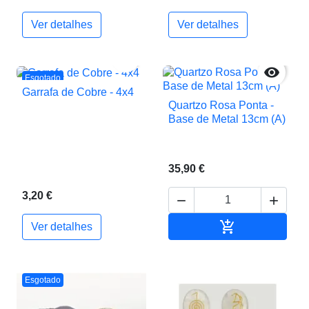
Ver detalhes
Ver detalhes


Esgotado
Garrafa de Cobre - 4x4
Quartzo Rosa Ponta -
Base de Metal 13cm (A)
35,90 €
3,20 €



Adicionar ao c
Ver detalhes
Esgotado