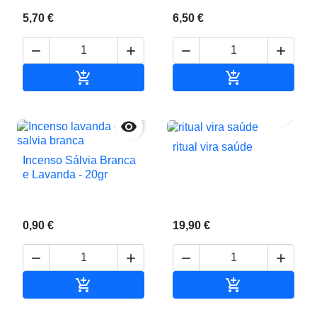
5,70 €
6,50 €






Adicionar ao carrinho
Adicionar ao c


ritual vira saúde
Incenso Sálvia Branca
e Lavanda - 20gr
0,90 €
19,90 €






Adicionar ao carrinho
Adicionar ao c