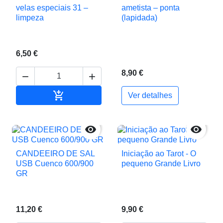
velas especiais 31 –
ametista – ponta
limpeza
(lapidada)
6,50 €
8,90 €



Adicionar ao carrinho
Ver detalhes


CANDEEIRO DE SAL
Iniciação ao Tarot - O
USB Cuenco 600/900
pequeno Grande Livro
GR
11,20 €
9,90 €