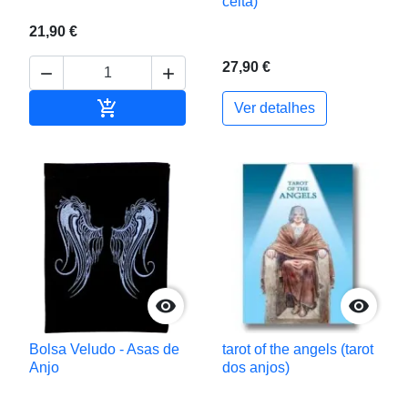
celta)
21,90 €
27,90 €



Adicionar ao carrinho
Ver detalhes


Bolsa Veludo - Asas de
tarot of the angels (tarot
Anjo
dos anjos)