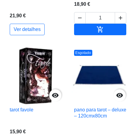
18,90 €
21,90 €



Adicionar ao c
Ver detalhes
Esgotado


tarot favole
pano para tarot – deluxe
– 120cmx80cm
15,90 €