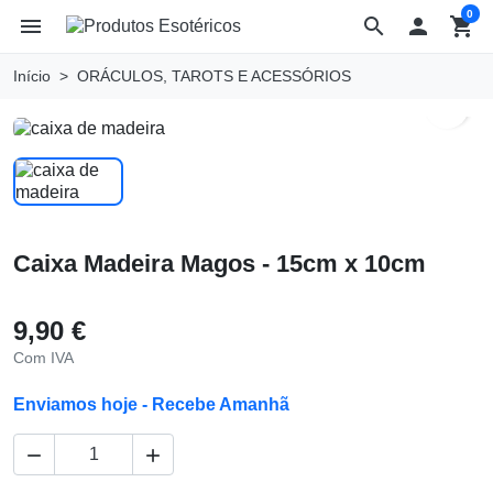
0
menu
search

shopping_cart
Início
ORÁCULOS, TAROTS E ACESSÓRIOS
search
Caixa Madeira Magos - 15cm x 10cm
9,90 €
Com IVA
Enviamos hoje - Recebe Amanhã

