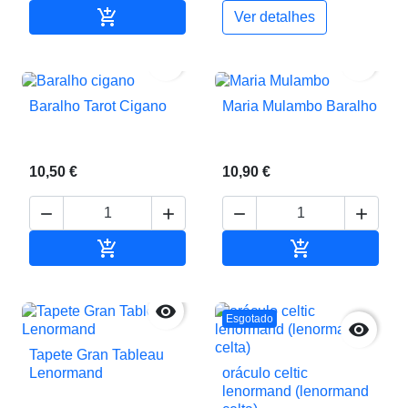

Adicionar ao carrinho
Ver detalhes


Baralho Tarot Cigano
Maria Mulambo Baralho
10,50 €
10,90 €






Adicionar ao carrinho
Adicionar ao c

Esgotado

Tapete Gran Tableau
Lenormand
oráculo celtic
lenormand (lenormand