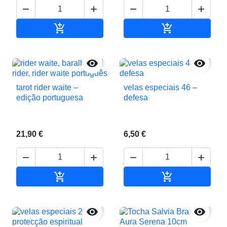






Adicionar ao carrinho
Adicionar ao c


tarot rider waite –
velas especiais 46 –
edição portuguesa
defesa
21,90 €
6,50 €






Adicionar ao carrinho
Adicionar ao c

