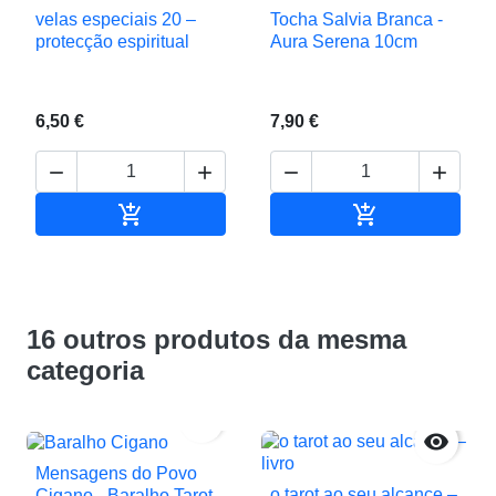
velas especiais 20 –
Tocha Salvia Branca -
protecção espiritual
Aura Serena 10cm
6,50 €
7,90 €






Adicionar ao carrinho
Adicionar ao c
16 outros produtos da mesma
categoria


Mensagens do Povo
o tarot ao seu alcance –
Cigano - Baralho Tarot