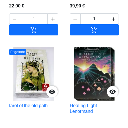
22,90 €
39,90 €






Adicionar ao carrinho
Adicionar ao c
Esgotado


tarot of the old path
Healing Light
Lenormand