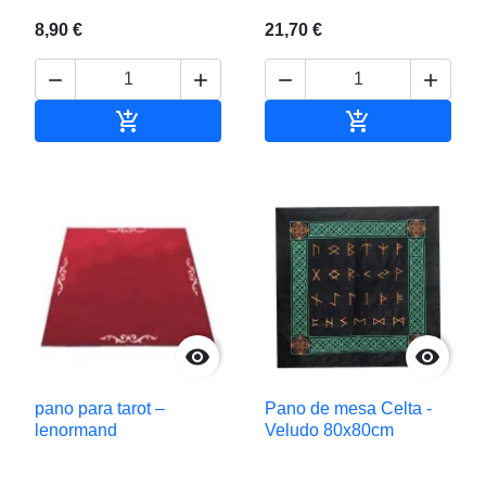
8,90 €
21,70 €






Adicionar ao carrinho
Adicionar ao c


pano para tarot –
Pano de mesa Celta -
lenormand
Veludo 80x80cm