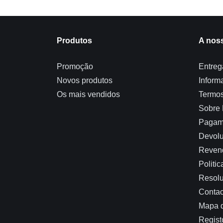
Produtos
A nos
Promoção
Entreg
Novos produtos
Inform
Os mais vendidos
Termos
Sobre
Pagam
Devolu
Reven
Politi
Resolu
Contac
Mapa d
Regist