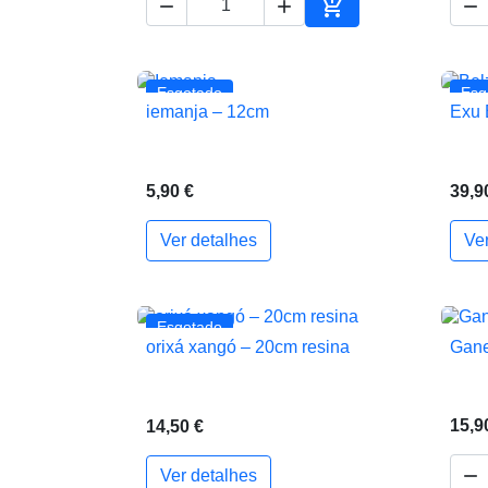




Adicionar ao carrin
Esgotado
Esg
iemanja – 12cm
Exu 

Vista rápida
5,90 €
39,9
Ver detalhes
Ve
Esgotado
orixá xangó – 20cm resina
Gane

Vista rápida
15,9
14,50 €

Ver detalhes