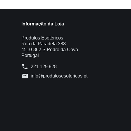
Informação da Loja
Produtos Esotéricos
Rua da Paradela 388
4510-362 S.Pedro da Cova
Portugal
phone
221 129 828
mail
info@produtosesotericos.pt