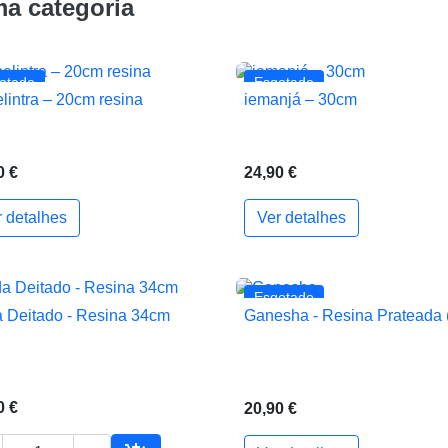
a categoria
otado
Esgotado
elintra – 20cm resina
iemanjá – 30cm


Vista rápida
Vista rápida
0 €
24,90 €
r detalhes
Ver detalhes
Esgotado
 Deitado - Resina 34cm
Ganesha - Resina Prateada 


Vista rápida
Vista rápida
0 €
20,90 €