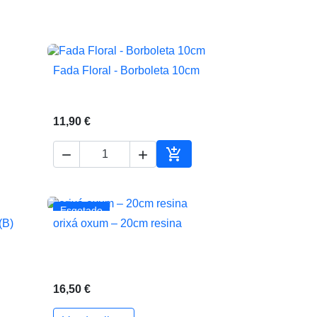
Fada Floral - Borboleta 10cm

Vista rápida
11,90 €



Adicionar ao carrinho
Esgotado
(B)
orixá oxum – 20cm resina

Vista rápida
16,50 €