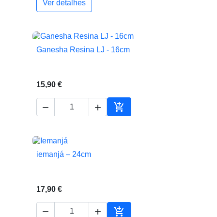
Ver detalhes
Ganesha Resina LJ - 16cm

Vista rápida
15,90 €



Adicionar ao carrinho
iemanjá – 24cm

Vista rápida
17,90 €


