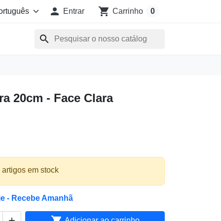

shopping_cart
Entrar
Carrinho
0
search
ra 20cm - Face Clara
 artigos em stock
je - Recebe Amanhã


Adicionar ao carrinho