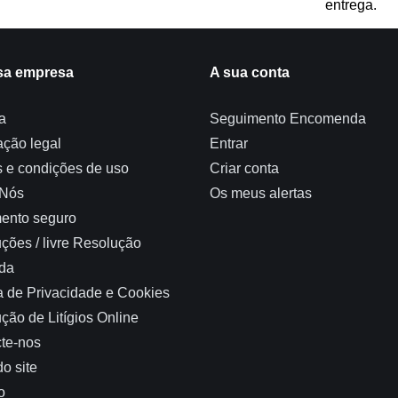
entrega.
sa empresa
A sua conta
a
Seguimento Encomenda
ação legal
Entrar
 e condições de uso
Criar conta
 Nós
Os meus alertas
ento seguro
ções / livre Resolução
da
ca de Privacidade e Cookies
ção de Litígios Online
te-nos
o site
o