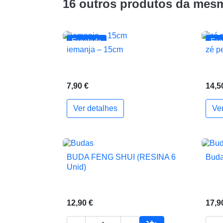
16 outros produtos da mesm
Esgotado
Esg
iemanja – 15cm
zé p

Vista rápida
7,90 €
14,5
Ver detalhes
Ve
BUDA FENG SHUI (RESINA 6
Buda

Vista rápida
Unid)
12,90 €
17,9