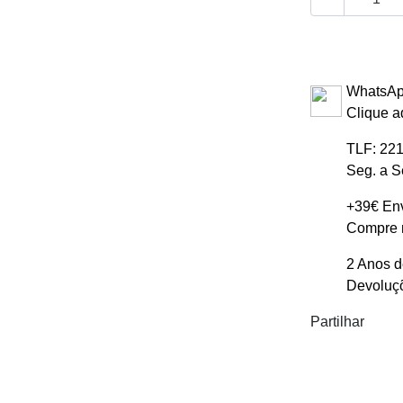
WhatsAp
Clique a
TLF: 221
Seg. a S
+39€ Env
Compre m
2 Anos d
Devoluçõ
Partilhar