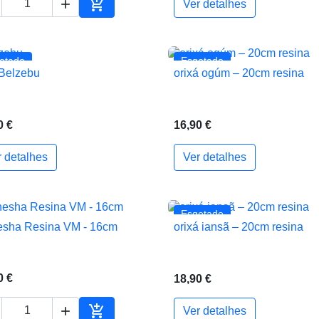


Ver detalhes
ho
Adicionar ao carrinho
otado
Esgotado
Belzebu
orixá ogúm – 20cm resina


Vista rápida
Vista rápida
0 €
16,90 €
r detalhes
Ver detalhes
Esgotado
sha Resina VM - 16cm
orixá iansã – 20cm resina


Vista rápida
Vista rápida
0 €
18,90 €


Ver detalhes