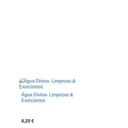
Água Divina- Limpezas &

Vista rápida
Exorcismos
6,20 €