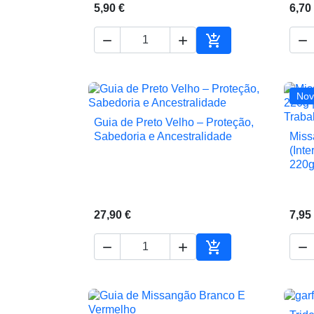
5,90 €
6,70




Adicionar ao carrin
Nov
Guia de Preto Velho – Proteção,

Vista rápida
Sabedoria e Ancestralidade
Miss
(Int
220
27,90 €
7,95




Adicionar ao carrin