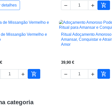



r detalhes
ho
Adic
 de Missangão Vermelho e
Ritual Adoçamento Amoroso


Vista rápida
Vista rápida
o
Amansar, Conquistar e Atrair
Amor
 €
39,90 €





ho
Adicionar ao carrinho
Adic
a categoria