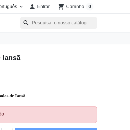

shopping_cart
Entrar
Carrinho
0
search
 Iansã
olos de Iansã.
do