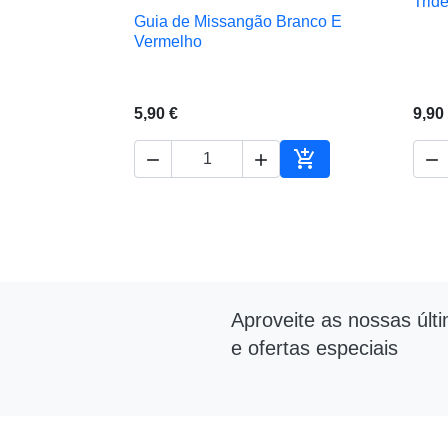
Trid
Guia de Missangão Branco E

Vista rápida
Vermelho
5,90 €
9,90




Adicionar ao carrin
Aproveite as nossas últ
e ofertas especiais