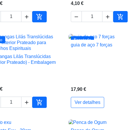
 €
4,10 €





ho
Adicionar ao carrinho
Adic
o
Esgotado
guia de aço 7 forças

Vista rápida
angas Lilás Translúcidas

Vista rápida
erior Prateado) - Embalagem
g
 €
17,90 €


Ver detalhes
ho
Adicionar ao carrinho