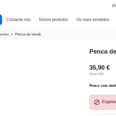
Contacte-nos
Novos produtos
Os mais vendidos
entas
Penca de Iansã
search
Penca de
35,90 €
Com IVA
Penca com símb

Esgota