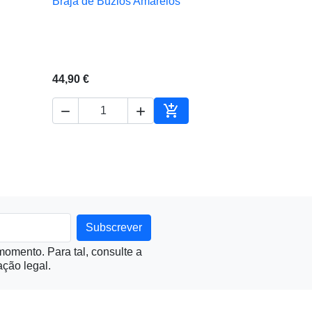
Brajá de Búzios Amarelos

Vista rápida
44,90 €



ionar ao carrinho
Adicionar ao carrinho
omento. Para tal, consulte a
ção legal.