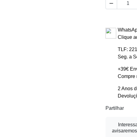

WhatsAp
Clique a
TLF: 221
Seg. a S
+39€ Env
Compre m
2 Anos d
Devoluçõ
Partilhar
Interess
avisaremos