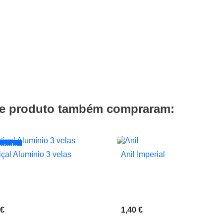
te produto também compraram:
otado
içal Alumínio 3 velas
Anil Imperial


Vista rápida
Vista rápida
1,40 €
 €