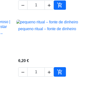



ionar ao carrinho
Adicionar ao carrinho
pequeno ritual – fonte de dinheiro

Vista rápida
 –
6,20 €



ionar ao carrinho
Adicionar ao carrinho