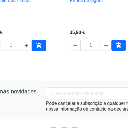
ente Exu - 20cm
Penca de Ogum


Vista rápida
Vista rápida
 €
35,90 €





ho
Adicionar ao carrinho
Adic
imas novidades
Pode cancelar a subscrição a qualquer m
nossa informação de contacto na declara