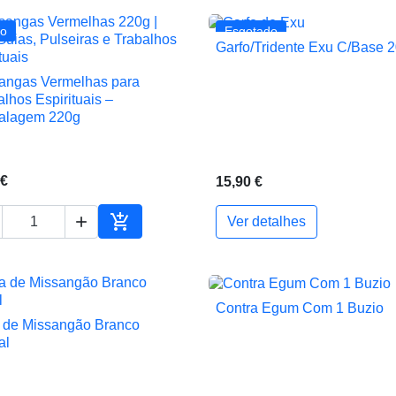
o
Esgotado
Garfo/Tridente Exu C/Base 

Vista rápida
angas Vermelhas para

Vista rápida
alhos Espirituais –
alagem 220g
 €
15,90 €


Ver detalhes
ho
Adicionar ao carrinho
Contra Egum Com 1 Buzio

Vista rápida
 de Missangão Branco

Vista rápida
al