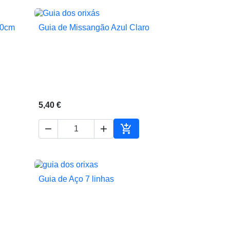
20cm
Guia de Missangão Azul Claro

Vista rápida
5,40 €



Adicionar ao carrinho
Guia de Aço 7 linhas

Vista rápida