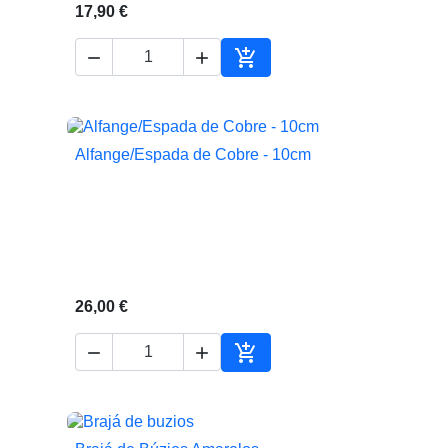
17,90 €



ionar ao carrinho
Adicionar ao carrinho
Alfange/Espada de Cobre - 10cm

Vista rápida
26,00 €



Adicionar ao carrinho