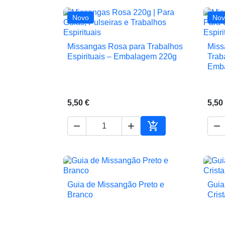
Novo
Nov
Missangas Rosa para Trabalhos
Miss

Vista rápida
Espirituais – Embalagem 220g
Trab
Emb
5,50 €
5,50




Adicionar ao carrin
Guia de Missangão Preto e
Guia

Vista rápida
Branco
Crist