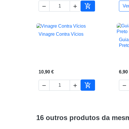



Ve
Adicionar ao carrin
Vinagre Contra Vícios

Vista rápida
Guia
Pret
10,90 €
6,90




Adicionar ao carrin
16 outros produtos da mesm